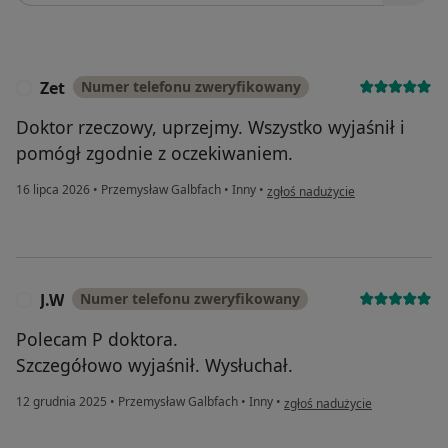
Zet
Numer telefonu zweryfikowany
Z
Doktor rzeczowy, uprzejmy. Wszystko wyjaśnił i
pomógł zgodnie z oczekiwaniem.
w opinii użytkownika Zet
16 lipca 2026
•
Przemysław Galbfach
•
Inny
•
zgłoś nadużycie
J.W
Numer telefonu zweryfikowany
J
Polecam P doktora.
Szczegółowo wyjaśnił. Wysłuchał.
w opinii użytkownika J.W
12 grudnia 2025
•
Przemysław Galbfach
•
Inny
•
zgłoś nadużycie