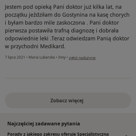
Jestem pod opieką Pani doktor już kilka lat, na
początku jeździłam do Gostynina na kasę chorych
i byłam bardzo mile zaskoczona . Pani doktor
pierwsza postawiła trafną diagnozę i dobrała
odpowiednie leki .Teraz odwiedzam Panią doktor
w przychodni Medikard.
w opinii użytkownika Agata Z
7 lipca 2021
•
Maria Lubarska
•
Inny
•
zgłoś nadużycie
Zobacz więcej
Najczęściej zadawane pytania
Porady z jakiego zakresu oferuje Specjalistyczna