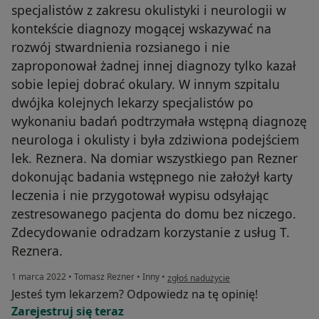
specjalistów z zakresu okulistyki i neurologii w
kontekście diagnozy mogącej wskazywać na
rozwój stwardnienia rozsianego i nie
zaproponował żadnej innej diagnozy tylko kazał
sobie lepiej dobrać okulary. W innym szpitalu
dwójka kolejnych lekarzy specjalistów po
wykonaniu badań podtrzymała wstępną diagnozę
neurologa i okulisty i była zdziwiona podejściem
lek. Reznera. Na domiar wszystkiego pan Rezner
dokonując badania wstępnego nie założył karty
leczenia i nie przygotował wypisu odsyłając
zestresowanego pacjenta do domu bez niczego.
Zdecydowanie odradzam korzystanie z usług T.
Reznera.
w opinii użytkownika A. B.
1 marca 2022
•
Tomasz Rezner
•
Inny
•
zgłoś nadużycie
Jesteś tym lekarzem? Odpowiedz na tę opinię!
Zarejestruj się teraz