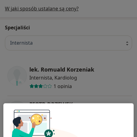
W jaki sposób ustalane są ceny?
Specjaliści
Internista
lek. Romuald Korzeniak
Internista, Kardiolog
1 opinia
PIOTR DRZEWEK
Internista
1 opinia