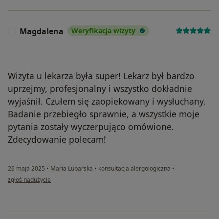
Magdalena
Weryfikacja wizyty
M
Wizyta u lekarza była super! Lekarz był bardzo
uprzejmy, profesjonalny i wszystko dokładnie
wyjaśnił. Czułem się zaopiekowany i wysłuchany.
Badanie przebiegło sprawnie, a wszystkie moje
pytania zostały wyczerpująco omówione.
Zdecydowanie polecam!
26 maja 2025
•
Maria Lubarska
•
konsultacja alergologiczna
•
w opinii użytkownika Magdalena
zgłoś nadużycie