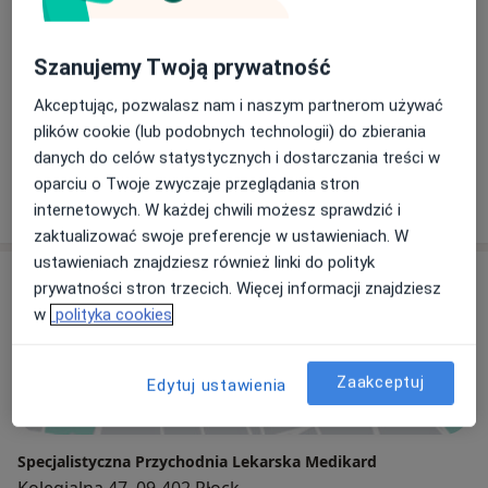
lek. Jolanta Krawczyk-Pipińska
Internista, Reumatolog
Szanujemy Twoją prywatność
2 opinie
Akceptując, pozwalasz nam i naszym partnerom używać
lek. Arkadiusz Piotrowski
plików cookie (lub podobnych technologii) do zbierania
danych do celów statystycznych i dostarczania treści w
Nefrolog, Internista
oparciu o Twoje zwyczaje przeglądania stron
1 opinia
internetowych. W każdej chwili możesz sprawdzić i
zaktualizować swoje preferencje w ustawieniach. W
ustawieniach znajdziesz również linki do polityk
Adres
prywatności stron trzecich. Więcej informacji znajdziesz
w
polityka cookies
Powiększ mapę
Zaakceptuj
Edytuj ustawienia
Specjalistyczna Przychodnia Lekarska Medikard
Kolegialna 47, 09-402 Płock