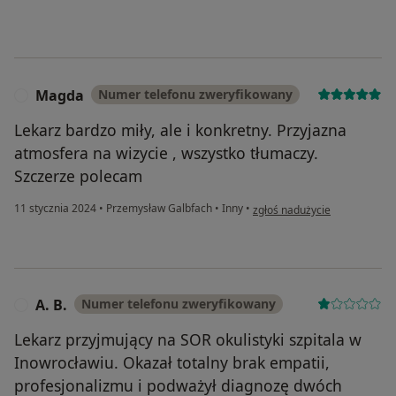
Magda
Numer telefonu zweryfikowany
M
Lekarz bardzo miły, ale i konkretny. Przyjazna
atmosfera na wizycie , wszystko tłumaczy.
Szczerze polecam
w opinii użytkownika Magda
11 stycznia 2024
•
Przemysław Galbfach
•
Inny
•
zgłoś nadużycie
A. B.
Numer telefonu zweryfikowany
A
Lekarz przyjmujący na SOR okulistyki szpitala w
Inowrocławiu. Okazał totalny brak empatii,
profesjonalizmu i podważył diagnozę dwóch