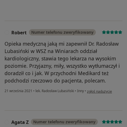
Robert
Numer telefonu zweryfikowany
R
Opieka medyczną jaką mi zapewnił Dr. Radosław
Lubasiński w WSZ na Winiarach oddział
kardiologiczny, stawia tego lekarza na wysokim
poziomie. Przyjazny, miły, wszystko wytłumaczył i
doradził co i jak. W przychodni Medikard też
podchodzi rzeczowo do pacjenta, polecam.
w opinii użytkownika Robe
21 września 2021
•
lek. Radosław Lubasiński
•
Inny
•
zgłoś nadużycie
Agata Z
Numer telefonu zweryfikowany
A