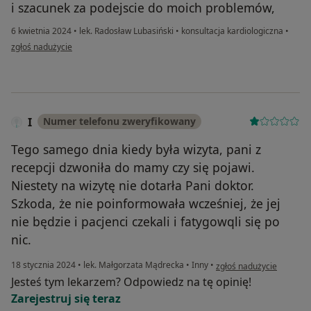
i szacunek za podejscie do moich problemów,
6 kwietnia 2024
•
lek. Radosław Lubasiński
•
konsultacja kardiologiczna
•
w opinii użytkownika Krzysztof O.
zgłoś nadużycie
I
Numer telefonu zweryfikowany
Tego samego dnia kiedy była wizyta, pani z
recepcji dzwoniła do mamy czy się pojawi.
Niestety na wizytę nie dotarła Pani doktor.
Szkoda, że nie poinformowała wcześniej, że jej
nie będzie i pacjenci czekali i fatygowqli się po
nic.
w opinii użytkownika I
18 stycznia 2024
•
lek. Małgorzata Mądrecka
•
Inny
•
zgłoś nadużycie
Jesteś tym lekarzem? Odpowiedz na tę opinię!
Zarejestruj się teraz