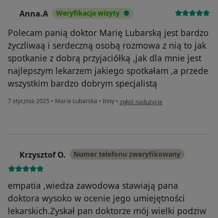
Anna.A
Weryfikacja wizyty
A
Polecam panią doktor Marię Lubarską jest bardzo
życzliwaą i serdeczną osobą rozmowa z nią to jak
spotkanie z dobrą przyjaciółką ,jak dla mnie jest
najlepszym lekarzem jakiego spotkałam ,a przede
wszystkim bardzo dobrym specjalistą
w opinii użytkownika Anna.A
7 stycznia 2025
•
Maria Lubarska
•
Inny
•
zgłoś nadużycie
Krzysztof O.
Numer telefonu zweryfikowany
K
empatia ,wiedza zawodowa stawiają pana
doktora wysoko w ocenie jego umiejętności
lekarskich.Zyskał pan doktorze mój wielki podziw