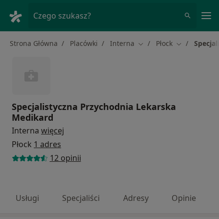
Me
Czego szukasz?
Strona Główna
Placówki
Interna
Płock
Specja
Zmień miasto
Zmień miast
Specjalistyczna Przychodnia Lekarska
Medikard
Interna
więcej
Płock
1 adres
12 opinii
Usługi
Specjaliści
Adresy
Opinie