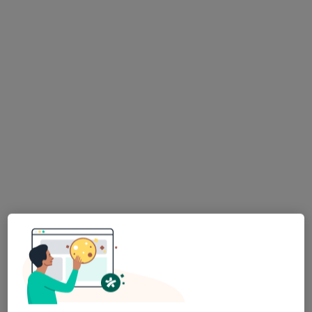
Andrzejewska
neurolog dziecięcy
Brak dostępnych specjalistów z wolnymi terminami w tym centrum medycznym.
Pokaż profil
Salve Medica
·
Więcej
Neurologia dziecięca, Ginekologia, Interna
9482 opinie
Szparagowa 10, Łódź
•
Mapa