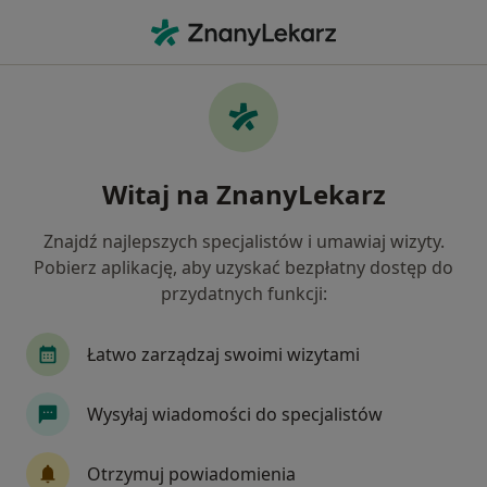
Me
Neurologia Dziecięca • Łódź, łódzkie
Filtry
• 1
Ubezpieczenie
Map
Neurologia dziecięca placówki w Łodzi
Witaj na ZnanyLekarz
Jak działają wyniki wyszukiwania
Znajdź najlepszych specjalistów i umawiaj wizyty.
Pobierz aplikację, aby uzyskać bezpłatny dostęp do
Wybierz swoje ubezpieczenie
przydatnych funkcji:
Łatwo zarządzaj swoimi wizytami
Wysyłaj wiadomości do specjalistów
Otrzymuj powiadomienia