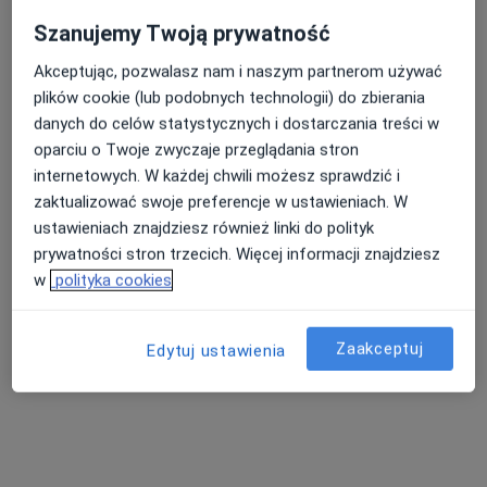
Konsultacja neurologiczna dzieci (kolejna wizyta)
350 zł
Szanujemy Twoją prywatność
Pokaż więcej usług
Akceptując, pozwalasz nam i naszym partnerom używać
plików cookie (lub podobnych technologii) do zbierania
danych do celów statystycznych i dostarczania treści w
lek. Elżbieta Hibner
oparciu o Twoje zwyczaje przeglądania stron
neurolog dziecięcy
internetowych. W każdej chwili możesz sprawdzić i
Brak dostępnych specjalistów z wolnymi terminami w tym centrum medycznym.
zaktualizować swoje preferencje w ustawieniach. W
ustawieniach znajdziesz również linki do polityk
Pokaż profil
prywatności stron trzecich. Więcej informacji znajdziesz
w
polityka cookies
Zaakceptuj
Edytuj ustawienia