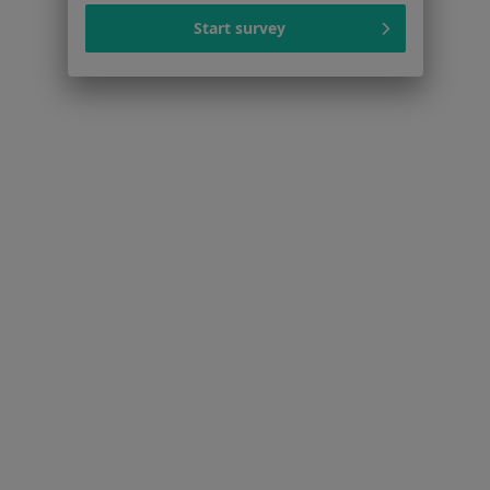
Strona Główna
Placówki
Neurologia Dziecięca
Zmień mias
Start survey
Łódź
Zmień miasto
Serwis
Regulamin
Polityka prywatności pacjentów
Polityka prywatności profesjonalistów
Polityka prywatności dla profesjonalistów, których
dane pozyskaliśmy samodzielnie
Polityka cookies
Jak działają wyniki wyszukiwania
Dostępność
O nas
Praca
Rekrutujemy!