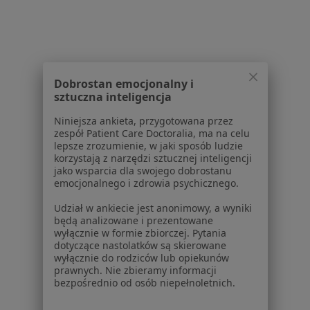
Dobrostan emocjonalny i
sztuczna inteligencja
Fundacja Jim
·
Neurologia dziecięca, Psychiatria, Psychiatria dziecięca
Niniejsza ankieta, przygotowana przez
zespół Patient Care Doctoralia, ma na celu
Więcej
lepsze zrozumienie, w jaki sposób ludzie
korzystają z narzędzi sztucznej inteligencji
ul. Tatrzańska 105, Łódź
•
Mapa
jako wsparcia dla swojego dobrostanu
Brak dostępnych specjalistów z wolnymi terminami w tym centrum medycznym.
emocjonalnego i zdrowia psychicznego.
Udział w ankiecie jest anonimowy, a wyniki
Pokaż profil
będą analizowane i prezentowane
wyłącznie w formie zbiorczej. Pytania
dotyczące nastolatków są skierowane
wyłącznie do rodziców lub opiekunów
1
2
prawnych. Nie zbieramy informacji
bezpośrednio od osób niepełnoletnich.