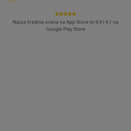
Bezpieczne płatności
Centrum Medyczne TriMedic
Nasza średnia ocena na App Store to 4.9 i 4.1 na
·
Więcej
Neurologia dziecięca, Fizjoterapia, Ortopedia
Google Play Store
1981 opinii
Kopcińskiego 69/71, Łódź
•
Mapa
Konsultacja neurologiczna dzieci
315 zł
Pokaż więcej usług
dr n. med. Marta
lek. Roksana
lek. Urszula Dryja-
Jankowska
Skipirzepa
Grzelińska
pediatra
neurolog dziecięcy
pediatra
Brak dostępnych specjalistów z wolnymi terminami w tym centrum medycznym.
Pokaż profil