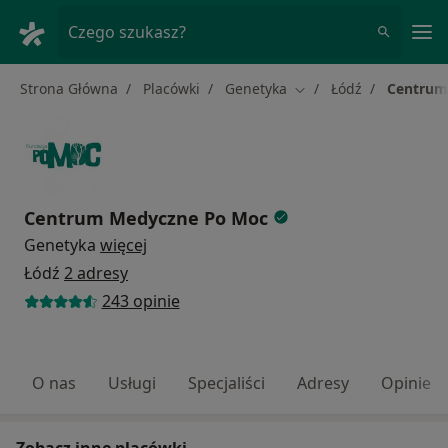
Me
Czego szukasz?
Strona Główna
Placówki
Genetyka
Łódź
Centrum
Zmień miasto
Centrum Medyczne Po Moc
Genetyka
więcej
Łódź
2 adresy
243 opinie
O nas
Usługi
Specjaliści
Adresy
Opinie
Zobacz inne placówki