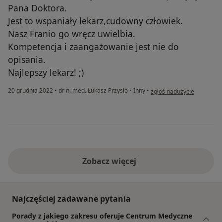
Pana Doktora.
Jest to wspaniały lekarz,cudowny człowiek.
Nasz Franio go wręcz uwielbia.
Kompetencja i zaangażowanie jest nie do
opisania.
Najlepszy lekarz! ;)
w opinii użytkownika Beat
20 grudnia 2022
•
dr n. med. Łukasz Przysło
•
Inny
•
zgłoś nadużycie
Zobacz więcej
Najczęściej zadawane pytania
Porady z jakiego zakresu oferuje Centrum Medyczne