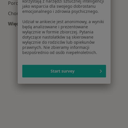
korzystają z narzędzi sztucznej inteligencji
Poronienie w Łodzi
jako wsparcia dla swojego dobrostanu
emocjonalnego i zdrowia psychicznego.
Choroby ginekologiczne w Łodzi
Udział w ankiecie jest anonimowy, a wyniki
Więcej (15)
będą analizowane i prezentowane
Więcej w kategorii: Najczęście leczone choroby
wyłącznie w formie zbiorczej. Pytania
dotyczące nastolatków są skierowane
wyłącznie do rodziców lub opiekunów
prawnych. Nie zbieramy informacji
bezpośrednio od osób niepełnoletnich.
Start survey