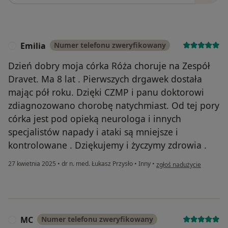
Emilia
Numer telefonu zweryfikowany
E
Dzień dobry moja córka Róża choruje na Zespół
Dravet. Ma 8 lat . Pierwszych drgawek dostała
mając pół roku. Dzięki CZMP i panu doktorowi
zdiagnozowano chorobę natychmiast. Od tej pory
córka jest pod opieką neurologa i innych
specjalistów napady i ataki są mniejsze i
kontrolowane . Dziękujemy i życzymy zdrowia .
w opinii użytkownika Emil
27 kwietnia 2025
•
dr n. med. Łukasz Przysło
•
Inny
•
zgłoś nadużycie
MC
Numer telefonu zweryfikowany
M