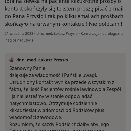
totalna zlewka na pacjenta kilkukrotne prośby o
kontakt skończyły się tekstem proszę pisać e-mail
do Pana Przysło i tak po kilku emailach prośbach
skończyło na urwanym kontakcie ! Nie polecam !
21 września 2023
•
dr n. med. Łukasz Przysło
•
Konsultacja neurologiczna
w opinii użytkownika Arek
•
zgłoś nadużycie
dr n. med. Łukasz Przysło
Szanowny Panie,
dziękuję za wiadomość i Pańskie uwagi.
Utrudniony kontakt wynika przede wszystkim z
faktu, że ilość Pacjentów rośnie lawinowo a Zespół
i ja nie jesteśmy w stanie odpowiadać
natychmiastowo. Otrzymuję codziennie
kilkadziesiąt wiadomości od Rodziców plus
wiadomości zawodowe.
Rozumiem, że każdy Rodzic chciałby aby Jego