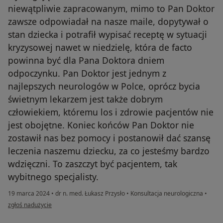
niewątpliwie zapracowanym, mimo to Pan Doktor
zawsze odpowiadał na nasze maile, dopytywał o
stan dziecka i potrafił wypisać receptę w sytuacji
kryzysowej nawet w niedzielę, która de facto
powinna być dla Pana Doktora dniem
odpoczynku. Pan Doktor jest jednym z
najlepszych neurologów w Polce, oprócz bycia
świetnym lekarzem jest także dobrym
człowiekiem, któremu los i zdrowie pacjentów nie
jest obojętne. Koniec końców Pan Doktor nie
zostawił nas bez pomocy i postanowił dać szansę
leczenia naszemu dziecku, za co jesteśmy bardzo
wdzięczni. To zaszczyt być pacjentem, tak
wybitnego specjalisty.
19 marca 2024
•
dr n. med. Łukasz Przysło
•
Konsultacja neurologiczna
•
w opinii użytkownika Rodzice Igora
zgłoś nadużycie