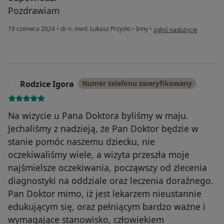
Pozdrawiam
w opinii użytkownika MF
19 czerwca 2024
•
dr n. med. Łukasz Przysło
•
Inny
•
zgłoś nadużycie
Rodzice Igora
Numer telefonu zweryfikowany
R
Na wizycie u Pana Doktora byliśmy w maju.
Jechaliśmy z nadzieją, że Pan Doktor będzie w
stanie pomóc naszemu dziecku, nie
oczekiwaliśmy wiele, a wizyta przeszła moje
najśmielsze oczekiwania, począwszy od zlecenia
diagnostyki na oddziale oraz leczenia doraźnego.
Pan Doktor mimo, iż jest lekarzem nieustannie
edukującym się, oraz pełniącym bardzo ważne i
wymagające stanowisko, człowiekiem