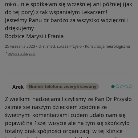
miło.. nie spotkałam się wcześniej ani później (jak
do tej pory) z tak wspaniałym Lekarzem!
Jesteśmy Panu dr bardzo za wszystko wdzięczni i
dziękujemy
Rodzice Marysi i Frania
25 września 2023
•
dr n. med. Łukasz Przysło
•
Konsultacja neurologiczna
w opinii użytkownika Alicja Stawicka Jagusz
•
zgłoś nadużycie
Arek
Numer telefonu zweryfikowany
A
Z wielkimi nadziejami liczyliśmy ze Pan Dr Przysło
zajmie się naszym dzieckiem zgodnie ze
świetnymi komentarzami cudem udało nam się
pojawić na 1szej wizycie ale na tym się skończyło
totalny brak spójności organizacji w tej klinice