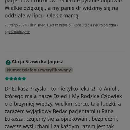
pacjentów i rodziców, na każde pytanie odpowie.
Wielkie dziękuję , a my panie dr widzimy się na
oddziale w lipcu- Olek z mamą
2 lutego 2024
•
dr n. med. Łukasz Przysło
•
Konsultacja neurologiczna
•
w opinii użytkownika Joanna
zgłoś nadużycie
Alicja Stawicka Jagusz
A
Numer telefonu zweryfikowany
Dr Łukasz Przysło - to nie tylko lekarz! To Anioł ,
którego mają nasze Dzieci i My Rodzice Człowiek
o olbrzymiej wiedzy, wielkim sercu, taki ludzki, a
zarazem wyjątkowy Będąc pacjentami u Pana
Łukasza, czujemy się zaopiekowani, bezpieczni,
zawsze wysłuchani i za każdym razem jest tak