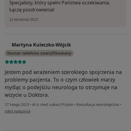
Specjalisty, który spełni Państwa oczekiwania.
Łączę pozdrowienia!
22 września 2023
Martyna Kuleczko-Wójcik
M
Numer telefonu zweryfikowany
Jestem pod wrażeniem szerokiego spojrzenia na
problemy pacjenta. To o czym człowiek marzy
myśląc o podejściu neurologa to otrzymuje na
wizycie u Doktora.
27 lutego 2023
•
dr n. med. Łukasz Przysło
•
Konsultacja neurologiczna
•
w opinii użytkownika Martyna Kuleczko-Wójcik
zgłoś nadużycie