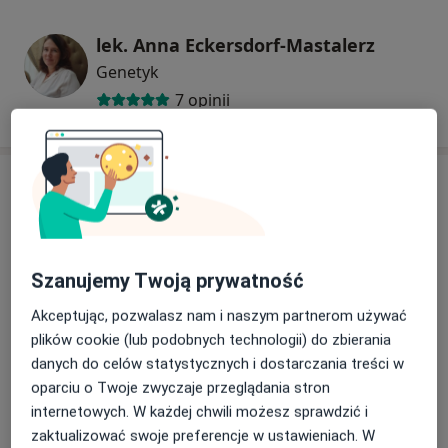
lek. Anna Eckersdorf-Mastalerz
Genetyk
7 opinii
Adresy (2)
Adres 1
Adres 2
Szanujemy Twoją prywatność
Akceptując, pozwalasz nam i naszym partnerom używać
Powiększ mapę
plików cookie (lub podobnych technologii) do zbierania
danych do celów statystycznych i dostarczania treści w
oparciu o Twoje zwyczaje przeglądania stron
internetowych. W każdej chwili możesz sprawdzić i
Centrum Medyczne Po Moc
zaktualizować swoje preferencje w ustawieniach. W