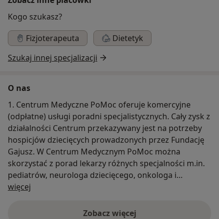
Kogo szukasz?
Fizjoterapeuta
Dietetyk
Szukaj innej specjalizacji
O nas
1. Centrum Medyczne PoMoc oferuje komercyjne
(odpłatne) usługi poradni specjalistycznych. Cały zysk z
działalności Centrum przekazywany jest na potrzeby
hospicjów dziecięcych prowadzonych przez Fundację
Gajusz. W Centrum Medycznym PoMoc można
skorzystać z porad lekarzy różnych specjalności m.in.
pediatrów, neurologa dziecięcego, onkologa i
O nas
hematologa dziecięcego. Dodatkowo oferujemy
więcej
możliwość skorzystania usług gabinetu masażu
leczniczego. Szczegółowe informacje na stronie
Zobacz więcej