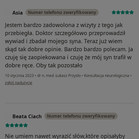
Asia
Numer telefonu zweryfikowany
A
Jestem bardzo zadowolona z wizyty z tego jak
przebiegła. Doktor szczegółowo przeprowadził
wywiad i zbadał mojego syna. Teraz już wiem
skąd tak dobre opinie. Bardzo bardzo polecam. Ja
czuję się zaopiekowana i czuję że mój syn trafił w
dobre ręce. Oby tak pozostało
10 stycznia 2023
•
dr n. med. Łukasz Przysło
•
Konsultacja neurologiczna
•
w opinii użytkownika Asia
zgłoś nadużycie
Beata Ciach
Numer telefonu zweryfikowany
B
Nie umiem nawet wyrazić słów,które opisałyby