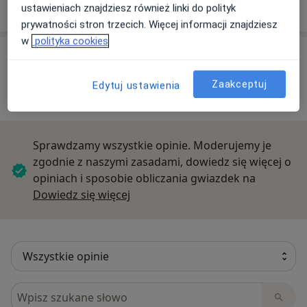
ul. Dąbrowskiego 87, 93-271 Łódź
ustawieniach znajdziesz również linki do polityk
prywatności stron trzecich. Więcej informacji znajdziesz
w
polityka cookies
Opinie o specjalistach (243)
Zaakceptuj
Edytuj ustawienia
243 opinie
Sprawdzamy wszystkie opinie. Moderujemy je
zgodnie z naszymi zasadami, dowiedz się więcej o
opiniach i sposobie obliczania gwiazdek na
Dowiedz się więcej o opiniach
Dowiedz się więcej
Szukaj w opiniach