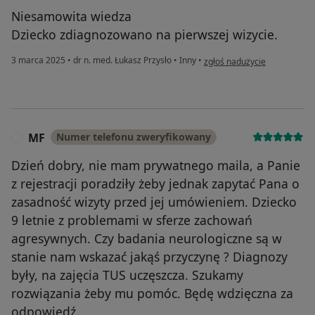
Niesamowita wiedza
Dziecko zdiagnozowano na pierwszej wizycie.
w opinii użytkownika MC
3 marca 2025
•
dr n. med. Łukasz Przysło
•
Inny
•
zgłoś nadużycie
MF
Numer telefonu zweryfikowany
M
Dzień dobry, nie mam prywatnego maila, a Panie
z rejestracji poradziły żeby jednak zapytać Pana o
zasadność wizyty przed jej umówieniem. Dziecko
9 letnie z problemami w sferze zachowań
agresywnych. Czy badania neurologiczne są w
stanie nam wskazać jakąś przyczynę ? Diagnozy
były, na zajęcia TUS uczęszcza. Szukamy
rozwiązania żeby mu pomóc. Będę wdzięczna za
odpowiedź.