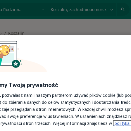
acja, badanie lub nazwisko
miasto lub dzielnica
Koszalin
Zmień miasto
 spełniających podane kryteria
my Twoją prywatność
buj konsultacje online ze specjalistami z
, pozwalasz nam i naszym partnerom używać plików cookie (lub p
) do zbierania danych do celów statystycznych i dostarczania treśc
cji online
zaje przeglądania stron internetowych. W każdej chwili możesz spr
wać swoje preferencje w ustawieniach. W ustawieniach znajdziesz ró
prywatności stron trzecich. Więcej informacji znajdziesz w
polityka