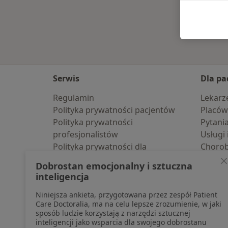
Serwis
Dla pa
Regulamin
Lekarz
Polityka prywatności pacjentów
Placów
Polityka prywatności
Pytani
profesjonalistów
Usługi 
Polityka prywatności dla
Choro
profesjonalistów, których dane
Pomoc
Dobrostan emocjonalny i sztuczna
pozyskaliśmy samodzielnie
Aplika
inteligencja
Polityka cookies
Blog d
Niniejsza ankieta, przygotowana przez zespół Patient
Jak działają wyniki wyszukiwania
Care Doctoralia, ma na celu lepsze zrozumienie, w jaki
Dostępność
sposób ludzie korzystają z narzędzi sztucznej
O nas
inteligencji jako wsparcia dla swojego dobrostanu