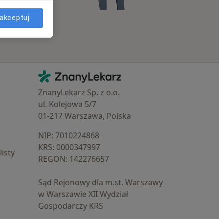
akceptuj
Kontakt
ZnanyLekarz - Strona główna
ZnanyLekarz Sp. z o.o.
ul. Kolejowa 5/7
01-217 Warszawa, Polska
NIP: ⁠7010224868
KRS: ⁠0000347997
isty
REGON: ⁠142276657
Sąd Rejonowy dla m.st. Warszawy
w Warszawie XII Wydział
Gospodarczy KRS