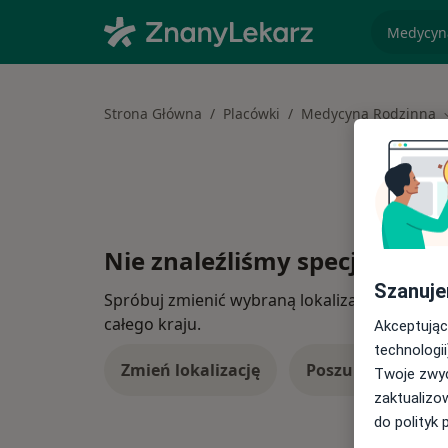
specjaliz
Strona Główna
Placówki
Medycyna Rodzinna
Nie znaleźliśmy specjalistów
Szanuje
Spróbuj zmienić wybraną lokalizację lub wypró
całego kraju.
Akceptując
technologii
Zmień lokalizację
Poszukaj konsulta
Twoje zwyc
zaktualizo
do polityk 