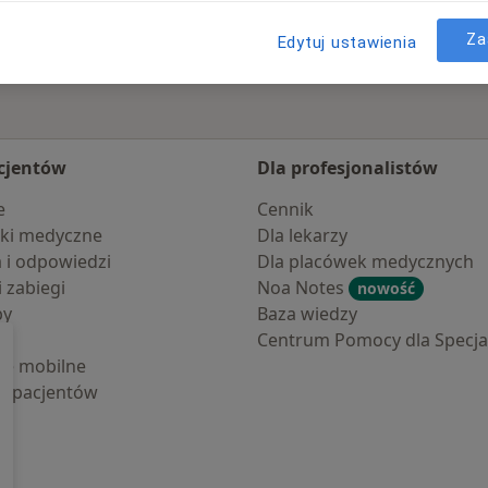
Za
Edytuj ustawienia
cjentów
Dla profesjonalistów
e
Cennik
ki medyczne
Dla lekarzy
a i odpowiedzi
Dla placówek medycznych
i zabiegi
Noa Notes
nowość
by
Baza wiedzy
Centrum Pomocy dla Specjal
cje mobilne
la pacjentów