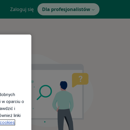
Zaloguj się
Dla profesjonalistów
odobnych
i w oparciu o
awdzić i
wnież linki
 cookies