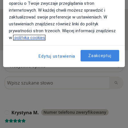
10 opinii
oparciu o Twoje zwyczaje przeglądania stron
internetowych. W każdej chwili możesz sprawdzić i
zaktualizować swoje preferencje w ustawieniach. W
Sprawdzamy wszystkie opinie. Moderujemy je
ustawieniach znajdziesz również linki do polityk
zgodnie z naszymi zasadami, dowiedz się więcej o
prywatności stron trzecich. Więcej informacji znajdziesz
opiniach i sposobie obliczania gwiazdek na
w
polityka cookies
Dowiedz się więcej o opiniach
Dowiedz się więcej
Zaakceptuj
Edytuj ustawienia
Szukaj w opiniach
Krystyna M.
Numer telefonu zweryfikowany
K