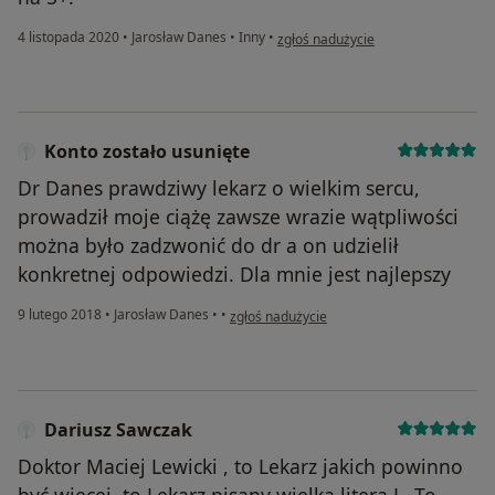
w opinii użytkownika Monika Ł
4 listopada 2020
•
Jarosław Danes
•
Inny
•
zgłoś nadużycie
Konto zostało usunięte
Dr Danes prawdziwy lekarz o wielkim sercu,
prowadził moje ciążę zawsze wrazie wątpliwości
można było zadzwonić do dr a on udzielił
konkretnej odpowiedzi. Dla mnie jest najlepszy
w opinii użytkownika Konto zostało usunięt
9 lutego 2018
•
Jarosław Danes
•
•
zgłoś nadużycie
Dariusz Sawczak
Doktor Maciej Lewicki , to Lekarz jakich powinno