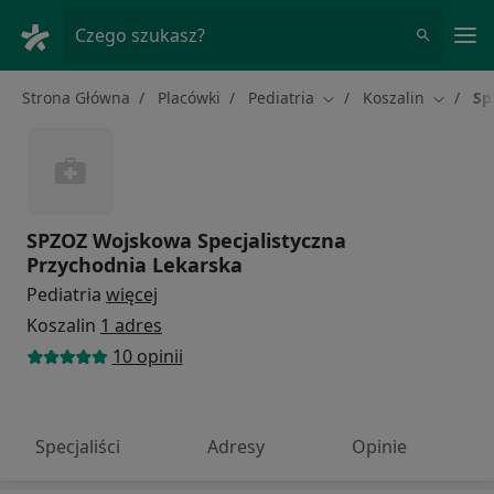
Me
Czego szukasz?
Strona Główna
Placówki
Pediatria
Koszalin
Sp
Zmień miasto
Zmień m
SPZOZ Wojskowa Specjalistyczna
Przychodnia Lekarska
Pediatria
więcej
Koszalin
1 adres
10 opinii
Specjaliści
Adresy
Opinie