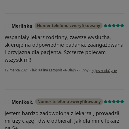
Merlinka
Numer telefonu zweryfikowany
M
Wspaniały lekarz rodzinny, zawsze wysłucha,
skieruje na odpowiednie badania, zaangażowana
i przyjazna dla pacjenta. Szczerze polecam
wszystkim!!
w opinii użytkownika Me
12 marca 2021
•
lek. Kalina Latopolska-Olejnik
•
Inny
•
zgłoś nadużycie
Monika Ł
Numer telefonu zweryfikowany
M
Jestem bardzo zadowolona z lekarza , prowadził
mi trzy ciążę i dwie odbierał. Jak dla mnie lekarz
na 5+.