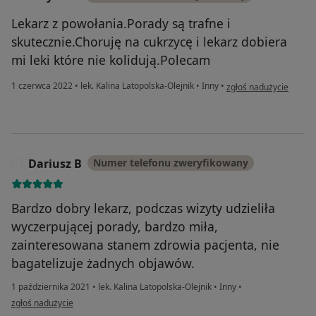
Lekarz z powołania.Porady są trafne i
skutecznie.Choruję na cukrzycę i lekarz dobiera
mi leki które nie kolidują.Polecam
w opinii użytkownika K
1 czerwca 2022
•
lek. Kalina Latopolska-Olejnik
•
Inny
•
zgłoś nadużycie
Dariusz B
Numer telefonu zweryfikowany
D
Bardzo dobry lekarz, podczas wizyty udzieliła
wyczerpującej porady, bardzo miła,
zainteresowana stanem zdrowia pacjenta, nie
bagatelizuje żadnych objawów.
1 października 2021
•
lek. Kalina Latopolska-Olejnik
•
Inny
•
w opinii użytkownika Dariusz B
zgłoś nadużycie