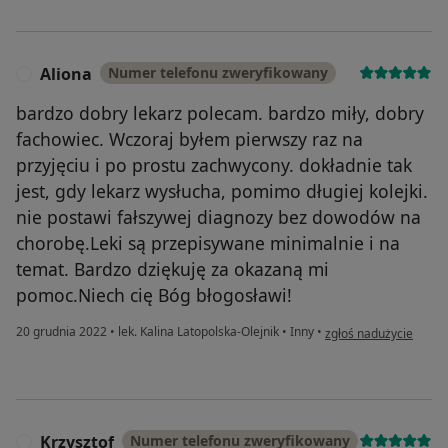
Aliona
Numer telefonu zweryfikowany
A
bardzo dobry lekarz polecam. bardzo miły, dobry
fachowiec. Wczoraj byłem pierwszy raz na
przyjęciu i po prostu zachwycony. dokładnie tak
jest, gdy lekarz wysłucha, pomimo długiej kolejki.
nie postawi fałszywej diagnozy bez dowodów na
chorobę.Leki są przepisywane minimalnie i na
temat. Bardzo dziękuję za okazaną mi
pomoc.Niech cię Bóg błogosławi!
w opinii użytkownika A
20 grudnia 2022
•
lek. Kalina Latopolska-Olejnik
•
Inny
•
zgłoś nadużycie
Krzysztof
Numer telefonu zweryfikowany
K