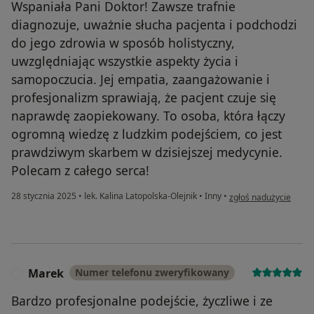
Wspaniała Pani Doktor! Zawsze trafnie
diagnozuje, uważnie słucha pacjenta i podchodzi
do jego zdrowia w sposób holistyczny,
uwzględniając wszystkie aspekty życia i
samopoczucia. Jej empatia, zaangażowanie i
profesjonalizm sprawiają, że pacjent czuje się
naprawdę zaopiekowany. To osoba, która łączy
ogromną wiedzę z ludzkim podejściem, co jest
prawdziwym skarbem w dzisiejszej medycynie.
Polecam z całego serca!
w opinii użytkownika 
28 stycznia 2025
•
lek. Kalina Latopolska-Olejnik
•
Inny
•
zgłoś nadużycie
Marek
Numer telefonu zweryfikowany
M
Bardzo profesjonalne podejście, życzliwe i ze