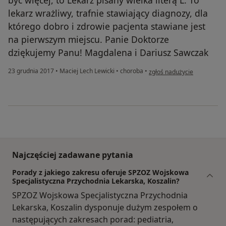
być więcej, to Lekarz pisany wielka literą L. To
lekarz wrażliwy, trafnie stawiający diagnozy, dla
którego dobro i zdrowie pacjenta stawiane jest
na pierwszym miejscu. Panie Doktorze
dziękujemy Panu! Magdalena i Dariusz Sawczak
w opinii użytkownika Dariu
23 grudnia 2017
•
Maciej Lech Lewicki
•
choroba
•
zgłoś nadużycie
Najczęściej zadawane pytania
Porady z jakiego zakresu oferuje SPZOZ Wojskowa
Specjalistyczna Przychodnia Lekarska, Koszalin?
SPZOZ Wojskowa Specjalistyczna Przychodnia
Lekarska, Koszalin dysponuje dużym zespołem o
następujących zakresach porad: pediatria,