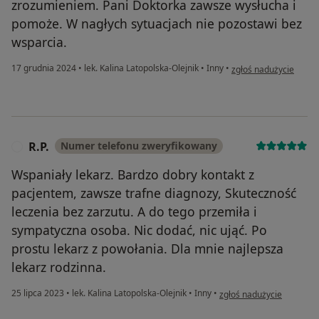
zrozumieniem. Pani Doktorka zawsze wysłucha i
pomoże. W nagłych sytuacjach nie pozostawi bez
wsparcia.
w opinii użytkownika 
17 grudnia 2024
•
lek. Kalina Latopolska-Olejnik
•
Inny
•
zgłoś nadużycie
R.P.
Numer telefonu zweryfikowany
R
Wspaniały lekarz. Bardzo dobry kontakt z
pacjentem, zawsze trafne diagnozy, Skuteczność
leczenia bez zarzutu. A do tego przemiła i
sympatyczna osoba. Nic dodać, nic ująć. Po
prostu lekarz z powołania. Dla mnie najlepsza
lekarz rodzinna.
w opinii użytkownika R.P.
25 lipca 2023
•
lek. Kalina Latopolska-Olejnik
•
Inny
•
zgłoś nadużycie