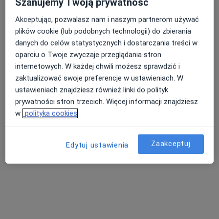
Szanujemy Twoją prywatność
Akceptując, pozwalasz nam i naszym partnerom używać
plików cookie (lub podobnych technologii) do zbierania
Nasza średnia ocena na App Store to 4.9 i 4.1 na
danych do celów statystycznych i dostarczania treści w
Nie znaleźliśmy specjalistów spełniających
Google Play Store
oparciu o Twoje zwyczaje przeglądania stron
podane kryteria
internetowych. W każdej chwili możesz sprawdzić i
zaktualizować swoje preferencje w ustawieniach. W
Spróbuj zmienić wybraną lokalizację lub wypróbuj
ustawieniach znajdziesz również linki do polityk
konsultacje online ze specjalistami z całego kraju.
prywatności stron trzecich. Więcej informacji znajdziesz
w
polityka cookies
Zmień lokalizację
Zaakceptuj
Poszukaj konsultacji online
Edytuj ustawienia