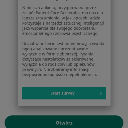
01-217 Warszawa, Polska
Niniejsza ankieta, przygotowana przez
zespół Patient Care Doctoralia, ma na celu
NIP: ⁠7010224868
lepsze zrozumienie, w jaki sposób ludzie
KRS: ⁠0000347997
korzystają z narzędzi sztucznej inteligencji
REGON: ⁠142276657
jako wsparcia dla swojego dobrostanu
emocjonalnego i zdrowia psychicznego.
Sąd Rejonowy dla m.st. Warszawy w Warszawie XII
Udział w ankiecie jest anonimowy, a wyniki
Wydział Gospodarczy KRS
będą analizowane i prezentowane
wyłącznie w formie zbiorczej. Pytania
Facebook
otwiera się w nowej karcie
dotyczące nastolatków są skierowane
wyłącznie do rodziców lub opiekunów
prawnych. Nie zbieramy informacji
bezpośrednio od osób niepełnoletnich.
otwiera się w nowej karcie
otwiera się w nowej karcie
otwiera się w nowej karcie
otwiera się w nowej karci
otwiera się
otwi
Polska
,
Türkiye
,
España
,
Italia
,
Deutschland
,
Česko
,
otwiera się w nowej karcie
otwiera się w nowej karcie
otwiera się w nowej karcie
otwiera się w nowej kar
otwiera się 
otwier
Portugal
,
México
,
Chile
,
Brasil
,
Argentina
,
Perú
,
Start survey
otwiera się w nowej karc
Colombia
Płatności kartą
ROZPORZĄDZENIE (UE) 2022/2065 (DSA) art. 24:
Otwórz
15.395.179 użytkowników/miesiąc - Czerwiec 2026