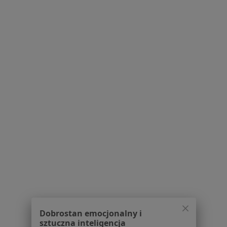
Pytania i odpowiedzi
Usługi i zabiegi
Choroby
Pomoc
Aplikacje mobilne
Blog dla pacjentów
Dla profesjonalistów
Cennik
Dla lekarzy
Dla placówek medycznych
Noa Notes
nowość
Baza wiedzy
Centrum Pomocy dla Specjalisty
Kontakt
ZnanyLekarz - Strona główna
ZnanyLekarz Sp. z o.o.
Dobrostan emocjonalny i
ul. Kolejowa 5/7
sztuczna inteligencja