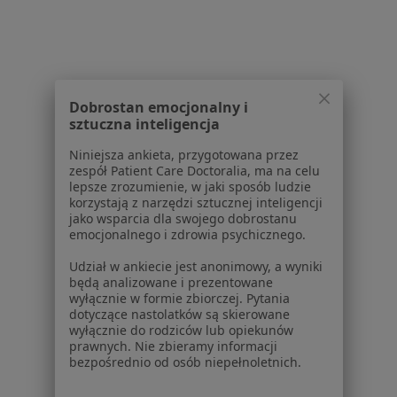
5 opinii
3-go Maja 12, Łańcut
•
Mapa
Brak dostępnych specjalistów z wolnymi terminami w tym centrum medycznym.
Pokaż profil
Dobrostan emocjonalny i
sztuczna inteligencja
Niniejsza ankieta, przygotowana przez
zespół Patient Care Doctoralia, ma na celu
lepsze zrozumienie, w jaki sposób ludzie
Strona Główna
Placówki
Medycyna Pracy
Zmień miasto
korzystają z narzędzi sztucznej inteligencji
Łańcut
Zmień miasto
jako wsparcia dla swojego dobrostanu
emocjonalnego i zdrowia psychicznego.
Udział w ankiecie jest anonimowy, a wyniki
będą analizowane i prezentowane
wyłącznie w formie zbiorczej. Pytania
dotyczące nastolatków są skierowane
wyłącznie do rodziców lub opiekunów
Serwis
prawnych. Nie zbieramy informacji
bezpośrednio od osób niepełnoletnich.
Regulamin
Polityka prywatności pacjentów