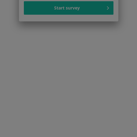
Polityka prywatności profesjonalistów
Start survey
Polityka prywatności dla profesjonalistów, których
dane pozyskaliśmy samodzielnie
Polityka cookies
Jak działają wyniki wyszukiwania
Dostępność
O nas
Praca
Rekrutujemy!
Partnerzy
Centrum prasowe
Kontakt
Dla pacjentów
Lekarze
Placówki medyczne
Pytania i odpowiedzi
Usługi i zabiegi
Choroby