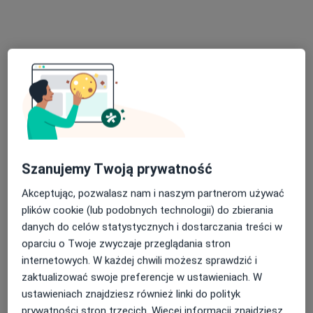
Centrum Medyczne LUX MED – Rzeszów,
Al. Kopisto 1
·
Więcej
Medycyna pracy, Ginekologia, Neurologia
2919 opinii
Kopisto 1, Rzeszów
•
Mapa
Brak dostępnych specjalistów z wolnymi terminami w tym centrum medycznym.
Szanujemy Twoją prywatność
Pokaż profil
Akceptując, pozwalasz nam i naszym partnerom używać
plików cookie (lub podobnych technologii) do zbierania
danych do celów statystycznych i dostarczania treści w
oparciu o Twoje zwyczaje przeglądania stron
internetowych. W każdej chwili możesz sprawdzić i
zaktualizować swoje preferencje w ustawieniach. W
ustawieniach znajdziesz również linki do polityk
prywatności stron trzecich. Więcej informacji znajdziesz