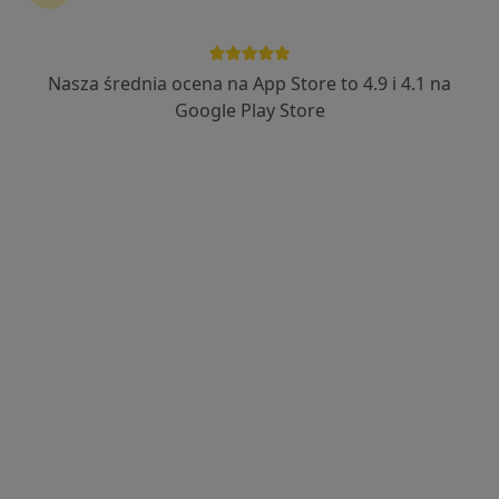
Bezpieczne płatności
MedCare
Nasza średnia ocena na App Store to 4.9 i 4.1 na
·
Więcej
Medycyna pracy, Endokrynologia, Gastrologia
Google Play Store
221 opinii
Popularna placówka: pacjenci chętnie płacą online
Lwowska 64, Rzeszów
•
Mapa
Konsultacja lekarza medycyny pracy
Brak dostępnych specjalistów z wolnymi terminami w tym centrum medycznym.
Pokaż profil