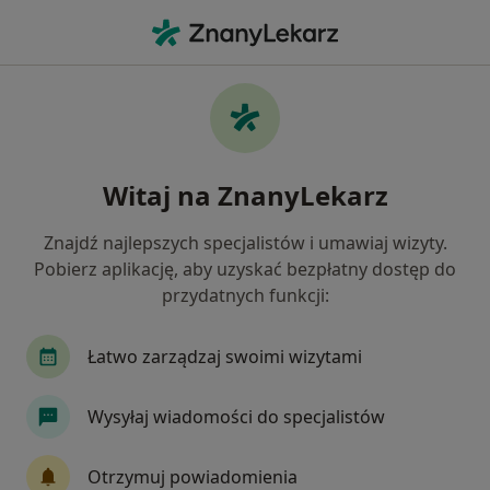
Me
Medycyna Pracy • Łańcut, podkarpackie
Filtry
• 1
Ubezpieczenie
Map
Medycyna pracy placówki w Łańcucie
Witaj na ZnanyLekarz
Jak działają wyniki wyszukiwania
Znajdź najlepszych specjalistów i umawiaj wizyty.
Pobierz aplikację, aby uzyskać bezpłatny dostęp do
Wybierz swoje ubezpieczenie
przydatnych funkcji:
Łatwo zarządzaj swoimi wizytami
Wysyłaj wiadomości do specjalistów
Otrzymuj powiadomienia