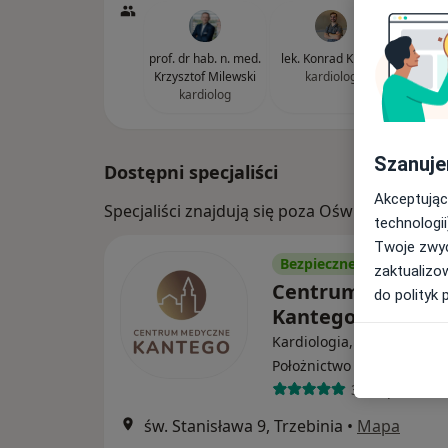
prof. dr hab. n. med.
lek. Konrad Klocek
Krzysztof Milewski
kardiolog
kardiolog
Szanuje
Dostępni specjaliści
Akceptując
Specjaliści znajdują się poza Oświęcim, mało
technologii
Twoje zwyc
Bezpieczne płatności
zaktualizo
Centrum Medycz
do polityk 
Kantego
Kardiologia, Ginekologia,
Położnictwo
387 opinii
św. Stanisława 9, Trzebinia
•
Mapa