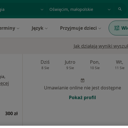
acja, badanie lub nazwisko
miasto lub dzielnica
erminy
Język
Przyjmuje dzieci
Wi
Jak działają wyniki wysz
Dziś
Jutro
Pon,
Wt,
8 Sie
9 Sie
10 Sie
11 Sie
ia,
ęcej
Umawianie online nie jest dostępne
Pokaż profil
300 zł