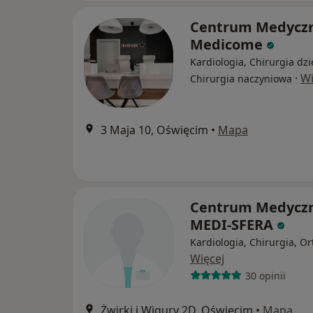
Centrum Medycz
Medicome
Kardiologia, Chirurgia dzi
·
Wi
Chirurgia naczyniowa
3 Maja 10, Oświęcim
•
Mapa
Centrum Medycz
MEDI-SFERA
Kardiologia, Chirurgia, O
Więcej
30 opinii
Żwirki i Wigury 2D, Oświęcim
•
Mapa