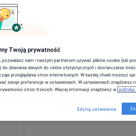
my Twoją prywatność
, pozwalasz nam i naszym partnerom używać plików cookie (lub p
polskie, w obszarach bliskich Twojemu wyszukiwaniu.
) do zbierania danych do celów statystycznych i dostarczania treśc
zaje przeglądania stron internetowych. W każdej chwili możesz spr
Dziś
Jutro
Pon,
Wt,
wać swoje preferencje w ustawieniach. W ustawieniach znajdziesz ró
8 Sie
9 Sie
10 Sie
11 Sie
ne
prywatności stron trzecich. Więcej informacji znajdziesz w
polityka
Umawianie online nie jest dostępne
Za
Edytuj ustawienia
Pokaż profil