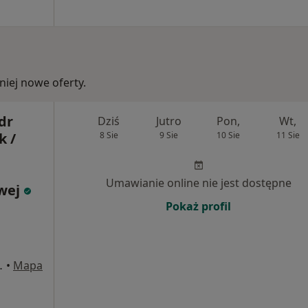
iej nowe oferty.
dr
Dziś
Jutro
Pon,
Wt,
k /
8 Sie
9 Sie
10 Sie
11 Sie
Umawianie online nie jest dostępne
owej
Pokaż profil
 4, Oświęcim
•
Mapa