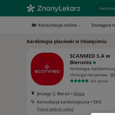
specjaliz
Konsultacje online
Dostępne t
Kardiologia placówki w Oświęcimiu
SCANMED S.A w
Bieruniu
Kardiologia, Kardiochirurg
·
Wi
Chirurgia naczyniowa
284 opinie
Jerzego 2, Bieruń
•
Mapa
Konsultacja kardiologiczna + EKG
Pokaż więcej usług