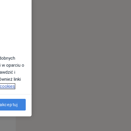
odobnych
i w oparciu o
awdzić i
Śr,
Czw,
Pt,
wnież linki
12 Sie
13 Sie
14 Sie
 cookies
akceptuj