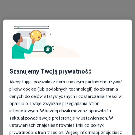
Bezpieczne płatności
Hygge Clinic
·
Więcej
Kardiologia, Laryngologia, Neurochirurgia
2051 opinii
Adres 1
Adres 2
Ignacego Paderewskiego 63, Katowice
•
Mapa
Szanujemy Twoją prywatność
Konsultacja kardiologiczna
190 zł
Akceptując, pozwalasz nam i naszym partnerom używać
Pokaż więcej usług
plików cookie (lub podobnych technologii) do zbierania
danych do celów statystycznych i dostarczania treści w
oparciu o Twoje zwyczaje przeglądania stron
dr n. med. Mateusz
lek. Anita Smolarz
internetowych. W każdej chwili możesz sprawdzić i
Mościński
kardiolog
zaktualizować swoje preferencje w ustawieniach. W
kardiolog
ustawieniach znajdziesz również linki do polityk
Brak dostępnych specjalistów z wolnymi terminami w tym centrum medycznym.
prywatności stron trzecich. Więcej informacji znajdziesz