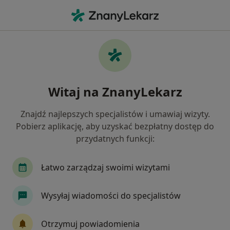
Me
Kardiologia • Jaworzno, śląskie
Filtry
• 1
Ubezpieczenie
Map
Kardiologia placówki w Jaworznie
Witaj na ZnanyLekarz
Jak działają wyniki wyszukiwania
Znajdź najlepszych specjalistów i umawiaj wizyty.
Pobierz aplikację, aby uzyskać bezpłatny dostęp do
Wybierz swoje ubezpieczenie
przydatnych funkcji:
Łatwo zarządzaj swoimi wizytami
Wysyłaj wiadomości do specjalistów
Otrzymuj powiadomienia