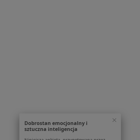
Pokaż profil
Szpital Wielospecjalistyczny w Jaworznie
·
Więcej
Kardiologia, Anestezjologia, Pediatria
35 opinii
Chełmońskiego 28, Jaworzno
•
Mapa
Brak dostępnych specjalistów z wolnymi terminami w tym centrum medycznym.
Dobrostan emocjonalny i
sztuczna inteligencja
Pokaż profil
Niniejsza ankieta, przygotowana przez