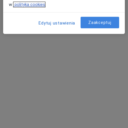
w
polityka cookies
Pokaż profil
Zaakceptuj
Edytuj ustawienia
Bezpieczne płatności
INTER-MED BĘDZIN
·
Więcej
Kardiologia, Interna, Chirurgia
2296 opinii
Ignacego Krasickiego 14, Będzin
•
Mapa
Konsultacja kardiologiczna
200 zł
Pokaż więcej usług