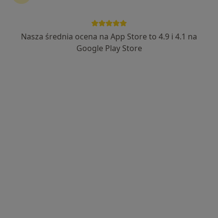
Centrum Medyczne MarMedicam
·
Więcej
Kardiologia, Pulmonologia, Okulistyka
Nasza średnia ocena na App Store to 4.9 i 4.1 na
1717 opinii
Google Play Store
Adres 1
Adres 2
Nadbrzeżna 12, Jaworzno
•
Mapa
Konsultacja kardiologiczna
250 zł
Pokaż więcej usług
lek. Sebastian
dr n. med. Iga
Olszewski
Kwiecień
kardiolog
kardiolog
Brak dostępnych specjalistów z wolnymi terminami w tym centrum medycznym.
Pokaż profil