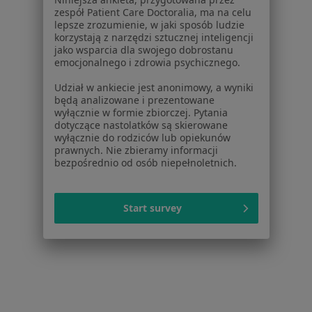
zespół Patient Care Doctoralia, ma na celu
lepsze zrozumienie, w jaki sposób ludzie
korzystają z narzędzi sztucznej inteligencji
jako wsparcia dla swojego dobrostanu
emocjonalnego i zdrowia psychicznego.
Udział w ankiecie jest anonimowy, a wyniki
będą analizowane i prezentowane
wyłącznie w formie zbiorczej. Pytania
dotyczące nastolatków są skierowane
wyłącznie do rodziców lub opiekunów
Elvita Centrum Medyczne Trójka
prawnych. Nie zbieramy informacji
·
Więcej
Kardiologia, Interna, Ginekologia
bezpośrednio od osób niepełnoletnich.
11 opinii
Partyzantów 9, Jaworzno
•
Mapa
Start survey
Konsultacja kardiologiczna
Brak dostępnych specjalistów z wolnymi terminami w tym centrum medycznym.
Pokaż profil