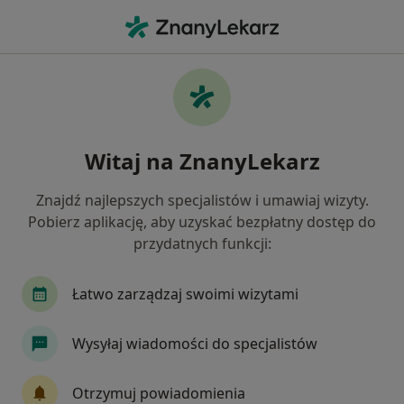
Me
Kardiologia • Częstochowa, śląskie
Filtry
• 1
Ubezpieczenie
Map
Kardiologia placówki w Częstochowie
Witaj na ZnanyLekarz
Jak działają wyniki wyszukiwania
Znajdź najlepszych specjalistów i umawiaj wizyty.
Pobierz aplikację, aby uzyskać bezpłatny dostęp do
Wybierz swoje ubezpieczenie
przydatnych funkcji:
Łatwo zarządzaj swoimi wizytami
Wysyłaj wiadomości do specjalistów
Otrzymuj powiadomienia