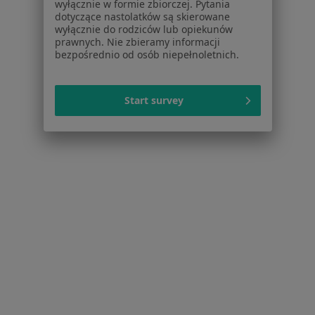
wyłącznie w formie zbiorczej. Pytania
dotyczące nastolatków są skierowane
wyłącznie do rodziców lub opiekunów
prawnych. Nie zbieramy informacji
Strona Główna
Placówki
Kardiologia
Zmień miasto
bezpośrednio od osób niepełnoletnich.
Częstochowa
Zmień miasto
Start survey
Serwis
Regulamin
Polityka prywatności pacjentów
Polityka prywatności profesjonalistów
Polityka prywatności dla profesjonalistów, których
dane pozyskaliśmy samodzielnie
Polityka cookies
Jak działają wyniki wyszukiwania
Dostępność