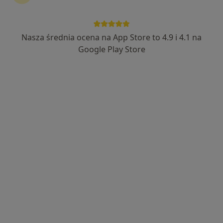
Medyk Centrum
·
Więcej
Kardiologia, Interna, Chirurgia
Nasza średnia ocena na App Store to 4.9 i 4.1 na
1685 opinii
Google Play Store
aleja Wolności 34, Częstochowa
•
Mapa
Konsultacja kardiologiczna
200 zł
lek. Małgorzata
lek. Katarzyna
Łazorko-Piega
Koszuta-Kubat
kardiolog
kardiolog
Brak dostępnych specjalistów z wolnymi terminami w tym centrum medycznym.
Pokaż profil