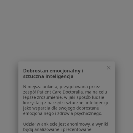
Prywatna Przychodnia Specjalistyczna
Duo-Med
Dobrostan emocjonalny i
·
Więcej
Kardiologia, Interna, Laryngologia
sztuczna inteligencja
Nałkowskiej 11, Częstochowa
•
Mapa
Niniejsza ankieta, przygotowana przez
zespół Patient Care Doctoralia, ma na celu
Brak dostępnych specjalistów z wolnymi terminami w tym centrum medycznym.
lepsze zrozumienie, w jaki sposób ludzie
korzystają z narzędzi sztucznej inteligencji
jako wsparcia dla swojego dobrostanu
Pokaż profil
emocjonalnego i zdrowia psychicznego.
Udział w ankiecie jest anonimowy, a wyniki
będą analizowane i prezentowane
1
2