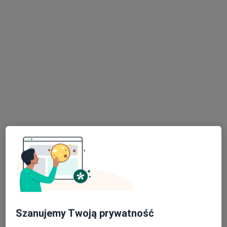
Centrum Medyczne Klara
·
Więcej
Kardiologia, Alergologia, Chirurgia
2371 opinii
Adres 1
Adres 2
ul. Wały Gen. Dwernickiego 43/45, Częstochowa
•
Mapa
Konsultacja kardiologiczna + EKG
od 230 zł
Szanujemy Twoją prywatność