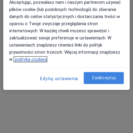
Akceptując, pozwalasz nam i naszym partnerom używać
plików cookie (lub podobnych technologii) do zbierania
lek. Katarzyna
Łagodzińska
danych do celów statystycznych i dostarczania treści w
kardiolog
oparciu o Twoje zwyczaje przeglądania stron
internetowych. W każdej chwili możesz sprawdzić i
Brak dostępnych specjalistów z wolnymi terminami w tym centrum medycznym.
zaktualizować swoje preferencje w ustawieniach. W
Pokaż profil
ustawieniach znajdziesz również linki do polityk
prywatności stron trzecich. Więcej informacji znajdziesz
w
polityka cookies
Zaakceptuj
Edytuj ustawienia
Centrum Medyczne Jurajska (Klinika
Jurajska)
·
Więcej
Kardiologia, Stomatologia, Ortodoncja