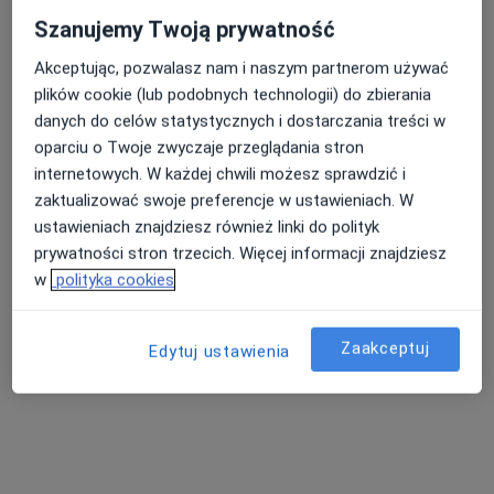
Szanujemy Twoją prywatność
Medyk Centrum
Akceptując, pozwalasz nam i naszym partnerom używać
plików cookie (lub podobnych technologii) do zbierania
·
Więcej
Dermatologia, Interna, Chirurgia
danych do celów statystycznych i dostarczania treści w
1685 opinii
oparciu o Twoje zwyczaje przeglądania stron
aleja Wolności 34, Częstochowa
•
Mapa
internetowych. W każdej chwili możesz sprawdzić i
Konsultacja dermatologiczna
zaktualizować swoje preferencje w ustawieniach. W
ustawieniach znajdziesz również linki do polityk
prywatności stron trzecich. Więcej informacji znajdziesz
w
polityka cookies
dr n. med. i n. o zdr.
Małgorzata Dydoń-
Pikor
Zaakceptuj
Edytuj ustawienia
dermatolog
Brak dostępnych specjalistów z wolnymi terminami w tym centrum medycznym.
Pokaż profil