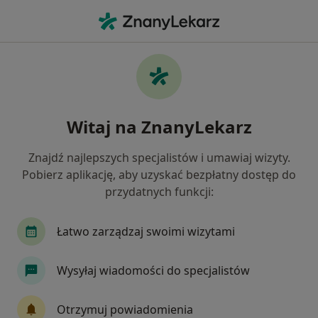
Me
Dermatologia • Częstochowa, śląskie
Filtry
• 1
Ubezpieczenie
Map
Dermatologia placówki w Częstochowie
Witaj na ZnanyLekarz
Jak działają wyniki wyszukiwania
Znajdź najlepszych specjalistów i umawiaj wizyty.
Pobierz aplikację, aby uzyskać bezpłatny dostęp do
Wybierz swoje ubezpieczenie
przydatnych funkcji:
Łatwo zarządzaj swoimi wizytami
Wysyłaj wiadomości do specjalistów
Otrzymuj powiadomienia