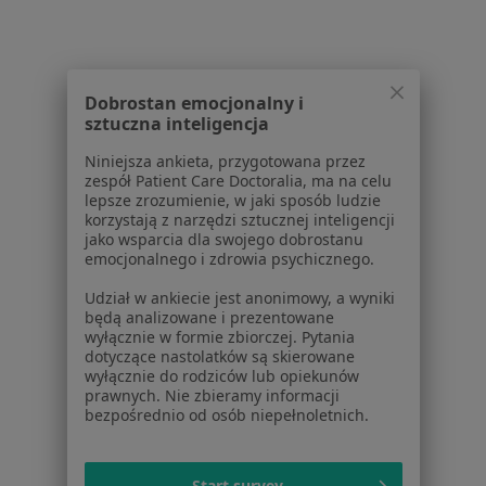
Dobrostan emocjonalny i
Beauty Club LEMONE Medi-SPA
sztuczna inteligencja
Dermatologia, Medycyna estetyczna
Niniejsza ankieta, przygotowana przez
1 opinia
zespół Patient Care Doctoralia, ma na celu
lepsze zrozumienie, w jaki sposób ludzie
ul. Okólna 62, Częstochowa
•
Mapa
korzystają z narzędzi sztucznej inteligencji
jako wsparcia dla swojego dobrostanu
Brak dostępnych specjalistów z wolnymi terminami w tym centrum medycznym.
emocjonalnego i zdrowia psychicznego.
Udział w ankiecie jest anonimowy, a wyniki
Pokaż profil
będą analizowane i prezentowane
wyłącznie w formie zbiorczej. Pytania
dotyczące nastolatków są skierowane
wyłącznie do rodziców lub opiekunów
1
2
prawnych. Nie zbieramy informacji
bezpośrednio od osób niepełnoletnich.
Strona Główna
Placówki
Dermatologia
Zmień miasto
Częstochowa
Zmień miasto
Start survey