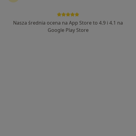
Bezpieczne płatności
Bieńkowscy Clinic
Nasza średnia ocena na App Store to 4.9 i 4.1 na
·
Więcej
Dermatologia, Medycyna estetyczna, Chirurgia
Google Play Store
5 opinii
Generała Leopolda Okulickiego 84/50, Częstochowa
•
Mapa
Brak dostępnych specjalistów z wolnymi terminami w tym centrum medycznym.
Pokaż profil
AGAMED