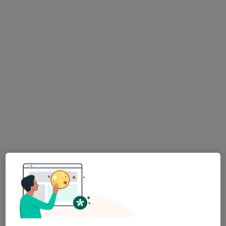
Jana Kilińskiego 166, Częstochowa
•
Mapa
Konsultacja dermatologiczna
280 zł
Pokaż więcej usług
dr Ewa Polanowska-
lek. Bogna
dr n. med. Piotr
Palus
Standerska
Kapica
dermatolog
dermatolog
dermatolog
Brak dostępnych specjalistów z wolnymi terminami w tym centrum medycznym.
Pokaż profil