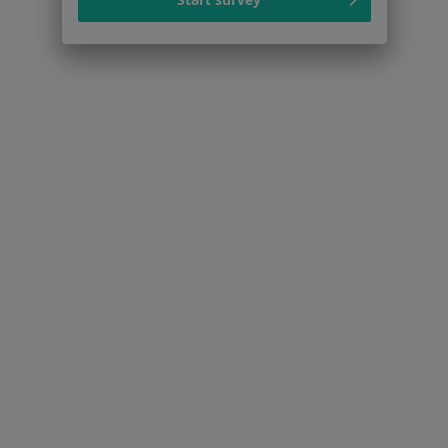
Serwis
Regulamin
Polityka prywatności pacjentów
Polityka prywatności profesjonalistów
Polityka prywatności dla profesjonalistów, których
dane pozyskaliśmy samodzielnie
Polityka cookies
Jak działają wyniki wyszukiwania
Dostępność
O nas
Praca
Rekrutujemy!
Partnerzy
Centrum prasowe