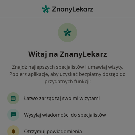
Me
Interna • Skoczów, śląskie
Filtry
• 1
Ubezpieczenie
Map
Interna placówki w Skoczowie
Witaj na ZnanyLekarz
Jak działają wyniki wyszukiwania
Znajdź najlepszych specjalistów i umawiaj wizyty.
Pobierz aplikację, aby uzyskać bezpłatny dostęp do
Wybierz swoje ubezpieczenie
przydatnych funkcji:
Łatwo zarządzaj swoimi wizytami
Wysyłaj wiadomości do specjalistów
Otrzymuj powiadomienia