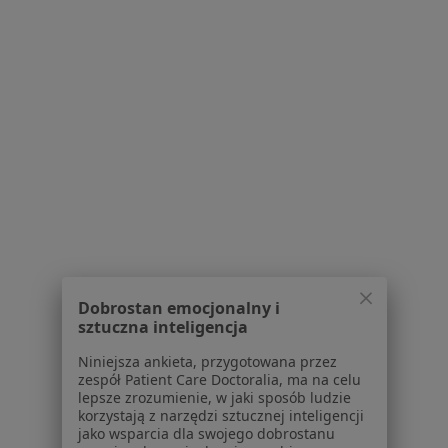
Zespół Zakładów Opieki Zdrowotnej w
Cieszynie
·
Więcej
Interna, Chirurgia, Anestezjologia
8 opinii
Bielska 4, Cieszyn
•
Mapa
Brak dostępnych specjalistów z wolnymi terminami w tym centrum medycznym.
Dobrostan emocjonalny i
Pokaż profil
sztuczna inteligencja
Niniejsza ankieta, przygotowana przez
zespół Patient Care Doctoralia, ma na celu
lepsze zrozumienie, w jaki sposób ludzie
korzystają z narzędzi sztucznej inteligencji
jako wsparcia dla swojego dobrostanu