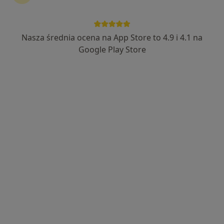
„Medea” Centrum Medyczne
·
Więcej
Interna, Chirurgia, Fizjoterapia
Nasza średnia ocena na App Store to 4.9 i 4.1 na
19 opinii
Google Play Store
Mazańcowice 1045, Mazańcowice
•
Mapa
Konsultacja internistyczna
lek. Maciej Bugajski
gastrolog
Brak dostępnych specjalistów z wolnymi terminami w tym centrum medycznym.
Pokaż profil
Dostępni specjaliści