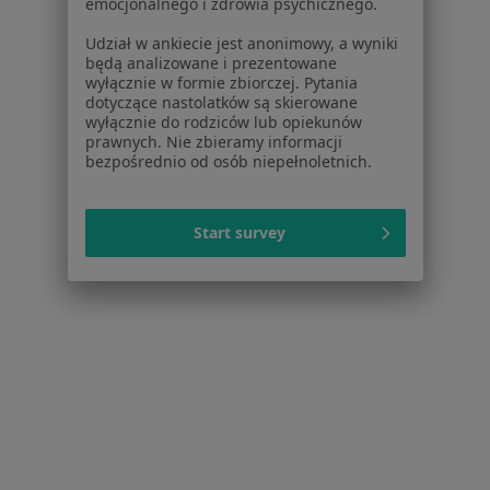
emocjonalnego i zdrowia psychicznego.
Udział w ankiecie jest anonimowy, a wyniki
będą analizowane i prezentowane
wyłącznie w formie zbiorczej. Pytania
dotyczące nastolatków są skierowane
Poradnia Rodzinna przy ul. Sportowej
wyłącznie do rodziców lub opiekunów
Interna, Medycyna rodzinna, Pediatria
prawnych. Nie zbieramy informacji
13 opinii
bezpośrednio od osób niepełnoletnich.
Sportowa 1, Skoczów
•
Mapa
Start survey
Brak dostępnych specjalistów z wolnymi terminami w tym centrum medycznym.
Pokaż profil
1
2
3
4
Strona Główna
Placówki
Interna
Skoczów
Zmień miasto
Zmień mia