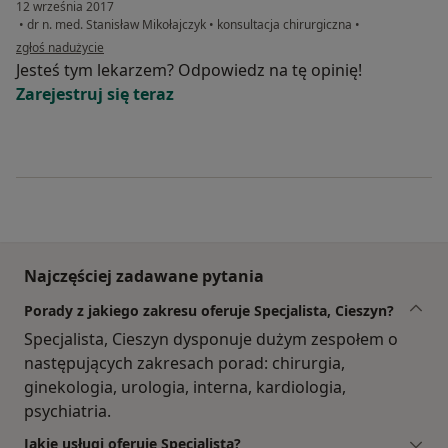
12 września 2017
•
dr n. med. Stanisław Mikołajczyk
•
konsultacja chirurgiczna
•
w opinii użytkownika Konto zostało usunięte
zgłoś nadużycie
Jesteś tym lekarzem? Odpowiedz na tę opinię!
Zarejestruj się teraz
Najczęściej zadawane pytania
Porady z jakiego zakresu oferuje Specjalista, Cieszyn?
Specjalista, Cieszyn dysponuje dużym zespołem o
następujących zakresach porad: chirurgia,
ginekologia, urologia, interna, kardiologia,
psychiatria.
Jakie usługi oferuje Specjalista?