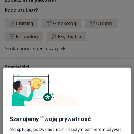
Kogo szukasz?
Chirurg
Ginekolog
Urolog
Kardiolog
Psychiatra
Szukaj innej specjalizacji
Specjaliści
Chirurg
dr n. med. Stanisław Mikołajczyk
Chirurg
Szanujemy Twoją prywatność
2 opinie
Akceptując, pozwalasz nam i naszym partnerom używać