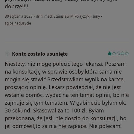
dobrze!!!!
30 stycznia 2023
•
dr n. med. Stanisław Mikołajczyk
•
Inny
•
w opinii użytkownika ADAM FUCHS
zgłoś nadużycie
Konto zostało usunięte
Niestety, nie mogę polecić tego lekarza. Poszłam
na konsultację w sprawie osoby,która sama nie
mogła się stawić.Przedstawiłam wynik na kartce,
prosząc o opinię. Lekarz powiedział, że nie jest
wstanie pomóc, wydać na ten temat opinii, bo nie
zajmuje się tym tematem. W gabinecie byłam ok.
30 sekund. Skasował za to 100 zł. Byłam
przekonana, że jeśli nie doszło do konsultacji, bo
jej odmówił,to za nią nie zapłacę. Nie polecam!