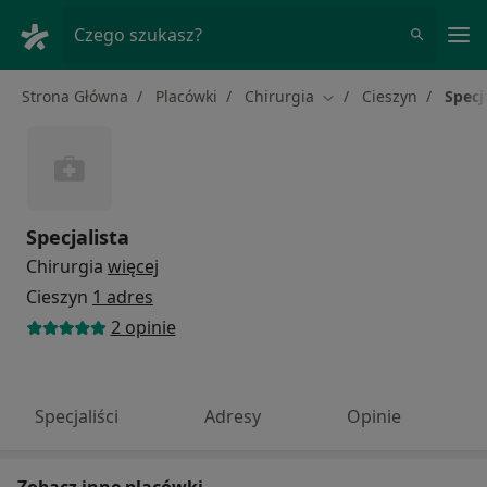
Me
Czego szukasz?
Strona Główna
Placówki
Chirurgia
Cieszyn
Specj
Zmień miasto
Specjalista
Chirurgia
więcej
Cieszyn
1 adres
2 opinie
Specjaliści
Adresy
Opinie
Zobacz inne placówki