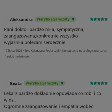
Aleksandra
Weryfikacja wizyty
A
Pani doktor bardzo miła, sympatyczna,
zaangażowana,konkretnie wszystko
wyjaśniła.polecam serdecznie
17 lipca 2026
•
lek. Katarzyna Fedorczyk
•
Konsultacja neurologiczna dzieci
w opinii użytkownika Aleksandra
•
zgłoś nadużycie
Beata
Weryfikacja wizyty
B
Lekarz bardzo dokładnie opowiada co robi i co
widzi.
Ogromne zaangażowanie i empatia wobec