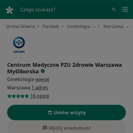
Me
Czego szukasz?
Strona Główna
Placówki
Ginekologia
Warszawa
Zmień miasto
Zmi
Centrum Medyczne PZU Zdrowie Warszawa
Myśliborska
Ginekologia
więcej
Warszawa
1 adres
16 opinii
Umów wizytę
Wyślij wiadomość