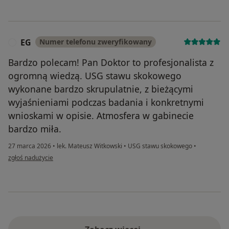
EG
Numer telefonu zweryfikowany
E
Bardzo polecam! Pan Doktor to profesjonalista z
ogromną wiedzą. USG stawu skokowego
wykonane bardzo skrupulatnie, z bieżącymi
wyjaśnieniami podczas badania i konkretnymi
wnioskami w opisie. Atmosfera w gabinecie
bardzo miła.
27 marca 2026
•
lek. Mateusz Witkowski
•
USG stawu skokowego
•
w opinii użytkownika EG
zgłoś nadużycie