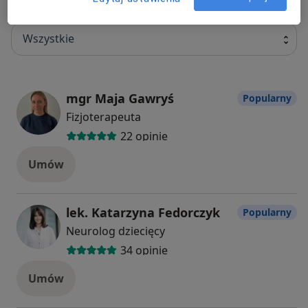
Specjaliści
Wszystkie
mgr Maja Gawryś
Popularny
Fizjoterapeuta
22 opinie
Umów
lek. Katarzyna Fedorczyk
Popularny
Neurolog dziecięcy
34 opinie
Umów