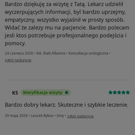
Bardzo dziękuję za wizytę z Tatą. Lekarz udzielił
wyczerpujących informacji, byl bardzo uprzejmy,
empatyczny, wszystko wyjaśnił w prosty sposób.
Widać że zalezy mu na pacjencie. Bardzo polecam
jesli ktos potrzebuje profesjonalnego podejścia i
pomocy.
24 czerwca 2026
•
lek. Ihab Albanna
•
konsultacja urologiczna
•
w opinii użytkownika Agnieszka
zgłoś nadużycie
KS
Weryfikacja wizyty
K
Bardzo dobry lekarz. Skuteczne i szybkie leczenie.
w opinii użytkownika KS
29 maja 2026
•
Leszek Rybus
•
Inny
•
zgłoś nadużycie