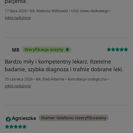
pacjenta.
17 lipca 2026
•
lek. Mateusz Witkowski
•
USG stawu skokowego
•
w opinii użytkownika Beata
zgłoś nadużycie
MR
Weryfikacja wizyty
M
Bardzo miły i kompetentny lekarz. Rzetelne
badanie, szybka diagnoza i trafnie dobrane leki.
25 czerwca 2026
•
lek. Ihab Albanna
•
konsultacja urologiczna
•
w opinii użytkownika MR
zgłoś nadużycie
Agnieszka
Numer telefonu zweryfikowany
A