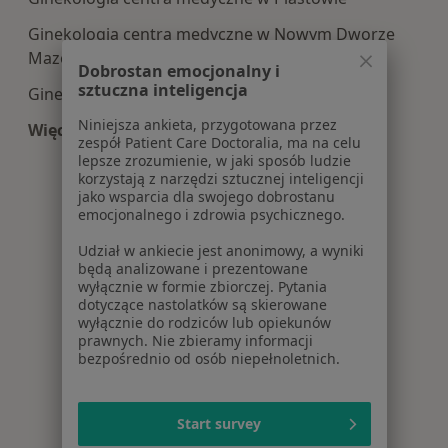
Ginekologia centra medyczne w Nowym Dworze
Mazowieckim
Dobrostan emocjonalny i
sztuczna inteligencja
Ginekologia centra medyczne w Otwocku
Niniejsza ankieta, przygotowana przez
Więcej (6)
zespół Patient Care Doctoralia, ma na celu
Więcej w kategorii: Centra medyczne Ginekologi
lepsze zrozumienie, w jaki sposób ludzie
korzystają z narzędzi sztucznej inteligencji
jako wsparcia dla swojego dobrostanu
emocjonalnego i zdrowia psychicznego.
Udział w ankiecie jest anonimowy, a wyniki
będą analizowane i prezentowane
wyłącznie w formie zbiorczej. Pytania
dotyczące nastolatków są skierowane
wyłącznie do rodziców lub opiekunów
prawnych. Nie zbieramy informacji
bezpośrednio od osób niepełnoletnich.
Start survey