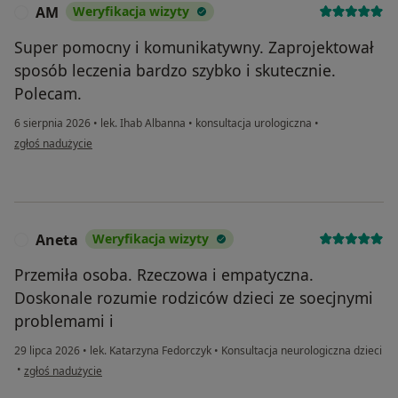
AM
Weryfikacja wizyty
A
Super pomocny i komunikatywny. Zaprojektował
sposób leczenia bardzo szybko i skutecznie.
Polecam.
6 sierpnia 2026
•
lek. Ihab Albanna
•
konsultacja urologiczna
•
w opinii użytkownika AM
zgłoś nadużycie
Aneta
Weryfikacja wizyty
A
Przemiła osoba. Rzeczowa i empatyczna.
Doskonale rozumie rodziców dzieci ze soecjnymi
problemami i
29 lipca 2026
•
lek. Katarzyna Fedorczyk
•
Konsultacja neurologiczna dzieci
w opinii użytkownika Aneta
•
zgłoś nadużycie