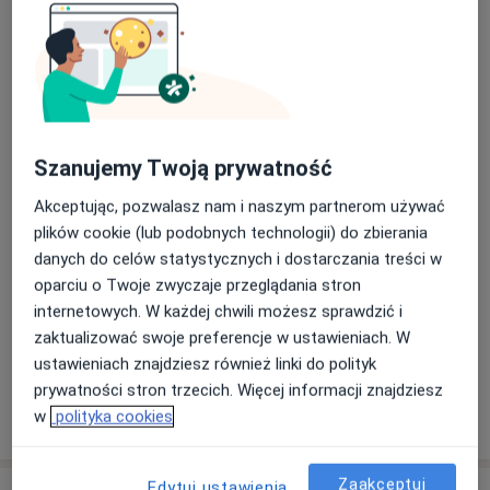
Konsultacja fizjoterapeutyczna
Popularna
konsultacja fizjoterapeutyczna
170 zł
Szczegóły
Umów
Szanujemy Twoją prywatność
Konsultacja urologiczna
Popularna
Akceptując, pozwalasz nam i naszym partnerom używać
konsultacja urologiczna
340 zł
Szczegóły
plików cookie (lub podobnych technologii) do zbierania
danych do celów statystycznych i dostarczania treści w
Umów
oparciu o Twoje zwyczaje przeglądania stron
internetowych. W każdej chwili możesz sprawdzić i
zaktualizować swoje preferencje w ustawieniach. W
+ 15 usług
ustawieniach znajdziesz również linki do polityk
prywatności stron trzecich. Więcej informacji znajdziesz
w
polityka cookies
W jaki sposób ustalane są ceny?
Zaakceptuj
Edytuj ustawienia