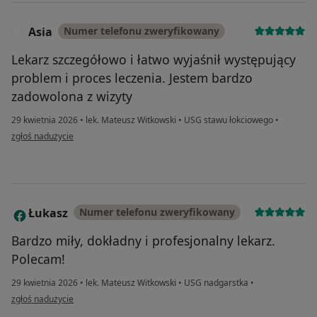
Asia
Numer telefonu zweryfikowany
A
Lekarz szczegółowo i łatwo wyjaśnił występujący
problem i proces leczenia. Jestem bardzo
zadowolona z wizyty
29 kwietnia 2026
•
lek. Mateusz Witkowski
•
USG stawu łokciowego
•
w opinii użytkownika Asia
zgłoś nadużycie
Łukasz
Numer telefonu zweryfikowany
Ł
Bardzo miły, dokładny i profesjonalny lekarz.
Polecam!
29 kwietnia 2026
•
lek. Mateusz Witkowski
•
USG nadgarstka
•
w opinii użytkownika Łukasz
zgłoś nadużycie