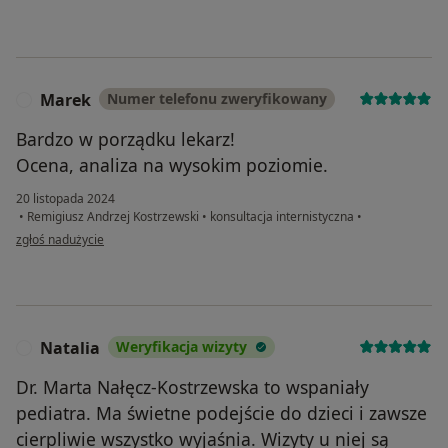
Marek
Numer telefonu zweryfikowany
M
Bardzo w porządku lekarz!
Ocena, analiza na wysokim poziomie.
20 listopada 2024
•
Remigiusz Andrzej Kostrzewski
•
konsultacja internistyczna
•
w opinii użytkownika Marek
zgłoś nadużycie
Natalia
Weryfikacja wizyty
N
Dr. Marta Nałęcz-Kostrzewska to wspaniały
pediatra. Ma świetne podejście do dzieci i zawsze
cierpliwie wszystko wyjaśnia. Wizyty u niej są