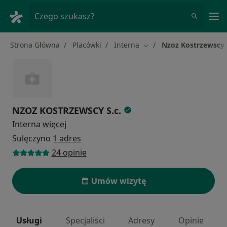
Me
Czego szukasz?
Strona Główna
Placówki
Interna
Nzoz Kostrzewscy 
Zmień miasto
NZOZ KOSTRZEWSCY S.c.
Interna
więcej
Sulęczyno
1 adres
24 opinie
Umów wizytę
Usługi
Specjaliści
Adresy
Opinie