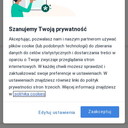
Remigiusz Andrzej Kostrzewski
Internista, Lekarz rodzinny
Szanujemy Twoją prywatność
14 opinii
Akceptując, pozwalasz nam i naszym partnerom używać
plików cookie (lub podobnych technologii) do zbierania
danych do celów statystycznych i dostarczania treści w
Adres
oparciu o Twoje zwyczaje przeglądania stron
internetowych. W każdej chwili możesz sprawdzić i
zaktualizować swoje preferencje w ustawieniach. W
Powiększ mapę
ustawieniach znajdziesz również linki do polityk
prywatności stron trzecich. Więcej informacji znajdziesz
w
polityka cookies
NZOZ KOSTRZEWSCY S.c.
Kaszubska 24, 83-320 Sulęczyno
Zaakceptuj
Edytuj ustawienia