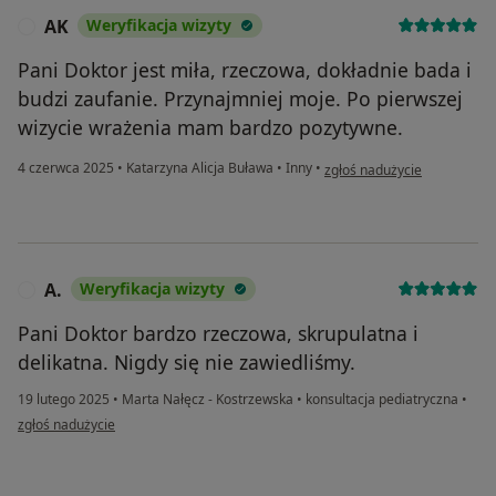
AK
Weryfikacja wizyty
A
Pani Doktor jest miła, rzeczowa, dokładnie bada i
budzi zaufanie. Przynajmniej moje. Po pierwszej
wizycie wrażenia mam bardzo pozytywne.
w opinii użytkownika AK
4 czerwca 2025
•
Katarzyna Alicja Buława
•
Inny
•
zgłoś nadużycie
A.
Weryfikacja wizyty
A
Pani Doktor bardzo rzeczowa, skrupulatna i
delikatna. Nigdy się nie zawiedliśmy.
19 lutego 2025
•
Marta Nałęcz - Kostrzewska
•
konsultacja pediatryczna
•
w opinii użytkownika A.
zgłoś nadużycie