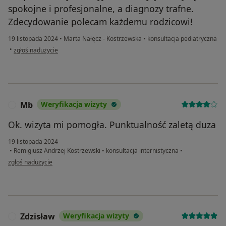
spokojne i profesjonalne, a diagnozy trafne.
Zdecydowanie polecam każdemu rodzicowi!
19 listopada 2024
•
Marta Nałęcz - Kostrzewska
•
konsultacja pediatryczna
w opinii użytkownika Natalia
•
zgłoś nadużycie
Mb
Weryfikacja wizyty
M
Ok. wizyta mi pomogła. Punktualność zaletą duza
19 listopada 2024
•
Remigiusz Andrzej Kostrzewski
•
konsultacja internistyczna
•
w opinii użytkownika Mb
zgłoś nadużycie
Zdzisław
Weryfikacja wizyty
Z