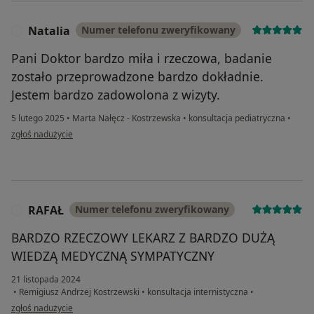
Natalia
Numer telefonu zweryfikowany
N
Pani Doktor bardzo miła i rzeczowa, badanie
zostało przeprowadzone bardzo dokładnie.
Jestem bardzo zadowolona z wizyty.
5 lutego 2025
•
Marta Nałęcz - Kostrzewska
•
konsultacja pediatryczna
•
w opinii użytkownika Natalia
zgłoś nadużycie
RAFAŁ
Numer telefonu zweryfikowany
R
BARDZO RZECZOWY LEKARZ Z BARDZO DUŻĄ
WIEDZĄ MEDYCZNĄ SYMPATYCZNY
21 listopada 2024
•
Remigiusz Andrzej Kostrzewski
•
konsultacja internistyczna
•
w opinii użytkownika RAFAŁ
zgłoś nadużycie