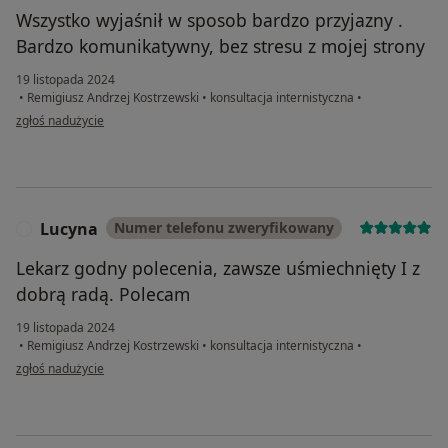
Wszystko wyjaśnił w sposob bardzo przyjazny .
Bardzo komunikatywny, bez stresu z mojej strony
19 listopada 2024
•
Remigiusz Andrzej Kostrzewski
•
konsultacja internistyczna
•
w opinii użytkownika Zdzisław
zgłoś nadużycie
Lucyna
Numer telefonu zweryfikowany
L
Lekarz godny polecenia, zawsze uśmiechnięty I z
dobrą radą. Polecam
19 listopada 2024
•
Remigiusz Andrzej Kostrzewski
•
konsultacja internistyczna
•
w opinii użytkownika Lucyna
zgłoś nadużycie