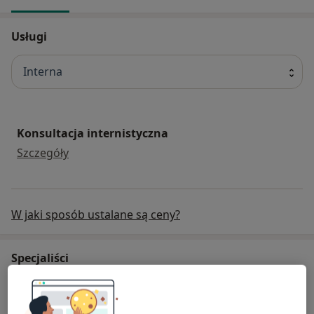
Usługi
Interna
Konsultacja internistyczna
konsultacja internistyczna
Szczegóły
W jaki sposób ustalane są ceny?
Specjaliści
Internista