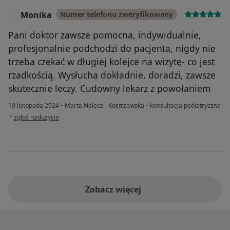
Monika
Numer telefonu zweryfikowany
M
Pani doktor zawsze pomocna, indywidualnie,
profesjonalnie podchodzi do pacjenta, nigdy nie
trzeba czekać w długiej kolejce na wizytę- co jest
rzadkością. Wysłucha dokładnie, doradzi, zawsze
skutecznie leczy. Cudowny lekarz z powołaniem
19 listopada 2024
•
Marta Nałęcz - Kostrzewska
•
konsultacja pediatryczna
w opinii użytkownika Monika
•
zgłoś nadużycie
Zobacz więcej