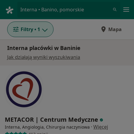
Me
Interna • Banino, pomorskie
Filtry
• 1
Mapa
Interna placówki w Baninie
Jak działają wyniki wyszukiwania
METACOR | Centrum Medyczne
·
Więcej
Interna, Angiologia, Chirurgia naczyniowa