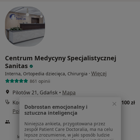
Centrum Medycyny Specjalistycznej
Sanitas
·
Więcej
Interna, Ortopedia dziecięca, Chirurgia
861 opinii
Pilotów 21, Gdańsk
•
Mapa
Konsultacja internistyczna
100 zł
Dobrostan emocjonalny i
Pokaż więcej usług
sztuczna inteligencja
Niniejsza ankieta, przygotowana przez
zespół Patient Care Doctoralia, ma na celu
lepsze zrozumienie, w jaki sposób ludzie
lek. Jerzy Iskrzycki