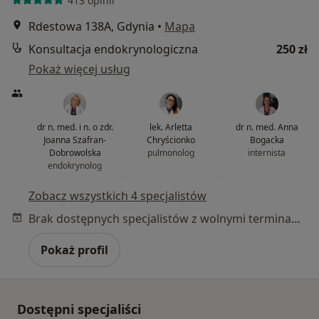
413 opinii
Rdestowa 138A, Gdynia
•
Mapa
Konsultacja endokrynologiczna
250 zł
Pokaż więcej usług
dr n. med. i n. o zdr.
lek. Arletta
dr n. med. Anna
Joanna Szafran-
Chryścionko
Bogacka
Dobrowolska
pulmonolog
internista
endokrynolog
Zobacz wszystkich 4 specjalistów
Brak dostępnych specjalistów z wolnymi terminami w tym centrum medycznym.
Pokaż profil
Dostępni specjaliści