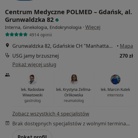
Centrum Medyczne POLMED – Gdańsk, al.
Grunwaldzka 82
·
Więcej
Interna, Ginekologia, Endokrynologia
4914 opinii
Grunwaldzka 82, Gdańskie CH "Manhattan", Gdańsk
•
Mapa
USG jamy brzusznej
270 zł
Pokaż więcej usług
lek. Radosław
lek. Krystyna Zellma-
lek. Marcin Kutek
Wiwatowski
Orlikowska
internista
gastrolog
reumatolog
Zobacz wszystkich 4 specjalistów
Brak dostępnych specjalistów z wolnymi terminami w tym centrum medycznym.
Pokaż profil