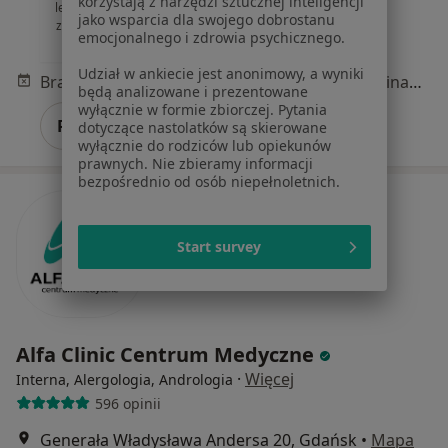
korzystają z narzędzi sztucznej inteligencji
lekarz wykonujący
jako wsparcia dla swojego dobrostanu
zabiegi medycyny
emocjonalnego i zdrowia psychicznego.
estetycznej
Udział w ankiecie jest anonimowy, a wyniki
Brak dostępnych specjalistów z wolnymi terminami w tym centrum medycznym.
będą analizowane i prezentowane
wyłącznie w formie zbiorczej. Pytania
Pokaż profil
dotyczące nastolatków są skierowane
wyłącznie do rodziców lub opiekunów
prawnych. Nie zbieramy informacji
bezpośrednio od osób niepełnoletnich.
Start survey
Alfa Clinic Centrum Medyczne
·
Więcej
Interna, Alergologia, Andrologia
596 opinii
Generała Władysława Andersa 20, Gdańsk
•
Mapa