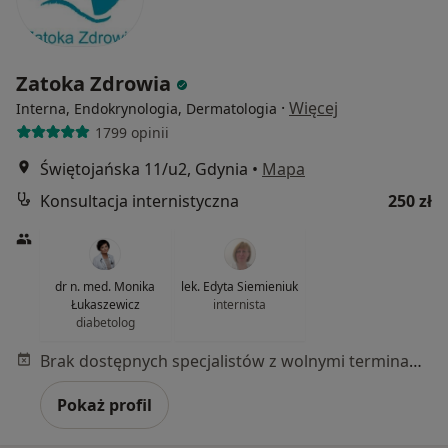
Zatoka Zdrowia
·
Więcej
Interna, Endokrynologia, Dermatologia
1799 opinii
Świętojańska 11/u2, Gdynia
•
Mapa
Konsultacja internistyczna
250 zł
dr n. med. Monika
lek. Edyta Siemieniuk
Łukaszewicz
internista
diabetolog
Brak dostępnych specjalistów z wolnymi terminami w tym centrum medycznym.
Pokaż profil