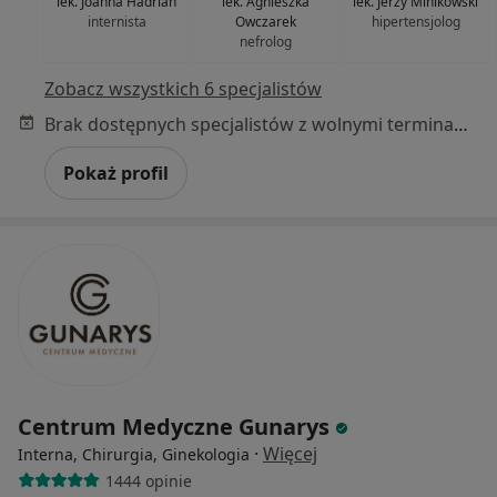
lek. Joanna Hadrian
lek. Agnieszka
lek. Jerzy Minikowski
internista
Owczarek
hipertensjolog
nefrolog
Zobacz wszystkich 6 specjalistów
Brak dostępnych specjalistów z wolnymi terminami w tym centrum medycznym.
Pokaż profil
Centrum Medyczne Gunarys
·
Więcej
Interna, Chirurgia, Ginekologia
1444 opinie