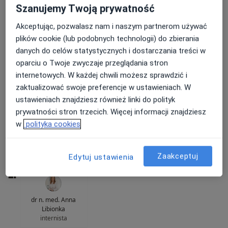
Szanujemy Twoją prywatność
Akceptując, pozwalasz nam i naszym partnerom używać
plików cookie (lub podobnych technologii) do zbierania
danych do celów statystycznych i dostarczania treści w
oparciu o Twoje zwyczaje przeglądania stron
internetowych. W każdej chwili możesz sprawdzić i
Bezpieczne płatności
zaktualizować swoje preferencje w ustawieniach. W
Klinika Trójmiasto
ustawieniach znajdziesz również linki do polityk
·
Więcej
Interna, Neurochirurgia, Neurologia
prywatności stron trzecich. Więcej informacji znajdziesz
808 opinii
w
polityka cookies
Kazimierza Górskiego 1, wejście od ul. Czyżewskiego: Hala Gimnastyczna Leszka Blanika, 1 piętro, Gdańsk
•
Mapa
Konsultacja internistyczna
250 zł
Zaakceptuj
Edytuj ustawienia
dr n. med. Anna
Libionka
internista