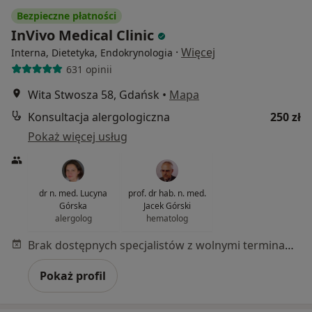
Bezpieczne płatności
InVivo Medical Clinic
·
Więcej
Interna, Dietetyka, Endokrynologia
631 opinii
Wita Stwosza 58, Gdańsk
•
Mapa
Konsultacja alergologiczna
250 zł
Pokaż więcej usług
dr n. med. Lucyna
prof. dr hab. n. med.
Górska
Jacek Górski
alergolog
hematolog
Brak dostępnych specjalistów z wolnymi terminami w tym centrum medycznym.
Pokaż profil