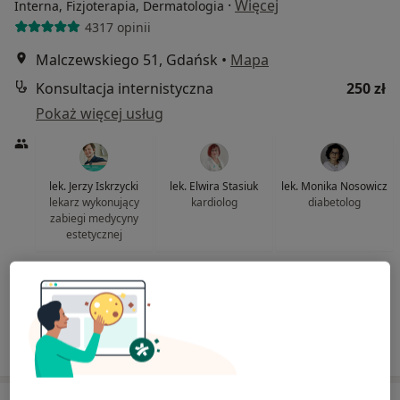
·
Więcej
Interna, Fizjoterapia, Dermatologia
4317 opinii
Malczewskiego 51, Gdańsk
•
Mapa
Konsultacja internistyczna
250 zł
Pokaż więcej usług
lek. Jerzy Iskrzycki
lek. Elwira Stasiuk
lek. Monika Nosowicz
lekarz wykonujący
kardiolog
diabetolog
zabiegi medycyny
estetycznej
Zobacz wszystkich 5 specjalistów
Brak dostępnych specjalistów z wolnymi terminami w tym centrum medycznym.
Pokaż profil