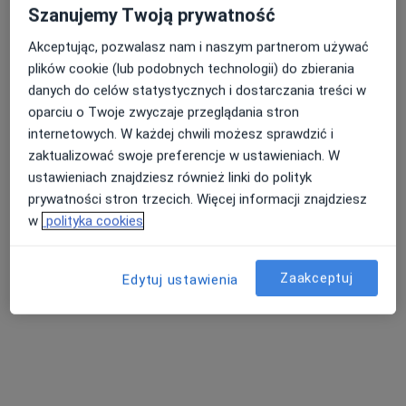
Szanujemy Twoją prywatność
Adres 1
Adres 2
Akceptując, pozwalasz nam i naszym partnerom używać
plików cookie (lub podobnych technologii) do zbierania
Powstańców Śląskich 28/30, Wrocław
•
Mapa
danych do celów statystycznych i dostarczania treści w
Konsultacja internistyczna
240 zł
oparciu o Twoje zwyczaje przeglądania stron
internetowych. W każdej chwili możesz sprawdzić i
Brak dostępnych specjalistów z wolnymi terminami w tym centrum medycznym.
zaktualizować swoje preferencje w ustawieniach. W
Pokaż profil
ustawieniach znajdziesz również linki do polityk
prywatności stron trzecich. Więcej informacji znajdziesz
w
polityka cookies
Zaakceptuj
Edytuj ustawienia
Bezpieczne płatności