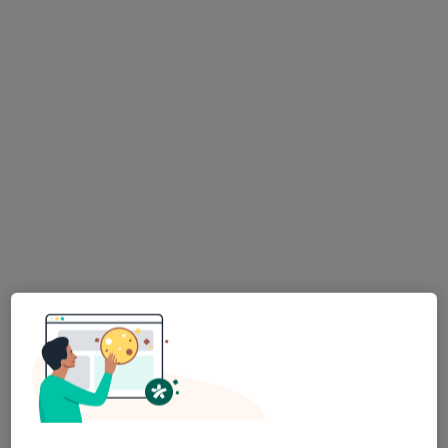
885 opinii
Bonczyka 2, Wrocław
•
Mapa
Brak dostępnych specjalistów z wolnymi terminami w tym centrum medycznym.
Pokaż profil
Bezpieczne płatności
Dolnośląskie Centrum Psychoterapii
·
Więcej
Interna, Psychiatria, Psychologia
3573 opinie