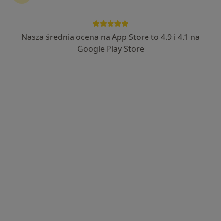
Nasza średnia ocena na App Store to 4.9 i 4.1 na
Sports Medic Centrum Medyczne
Google Play Store
·
Więcej
Interna, Kardiologia, Diagnostyka
4179 opinii
Swojczycka 69 (Galeria Swoja Olimpia, 2 piętro), Wrocław
•
Mapa
Konsultacja endokrynologiczna
280 zł
dr n. med. Marta
Siomkajło
endokrynolog
Brak dostępnych specjalistów z wolnymi terminami w tym centrum medycznym.
Pokaż profil