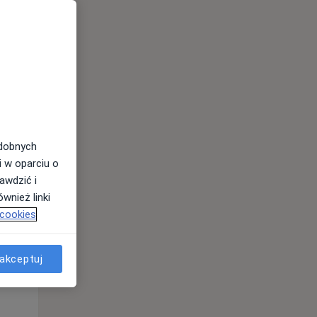
odobnych
i w oparciu o
awdzić i
wnież linki
Wt,
Śr,
Czw,
 cookies
11 Sie
12 Sie
13 Sie
akceptuj