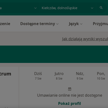
acja, badanie lub nazwisko
miasto lub dzielnica
zenie
Dostępne terminy
Język
Przyjmu
Jak działają wyniki wysz
ntrum
Dziś
Jutro
Ndz,
Pon,
7 Sie
8 Sie
9 Sie
10 Sie
Umawianie online nie jest dostępne
Pokaż profil