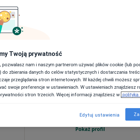
•
Mapa
280 zł
ed. Grzegorz
otowicz
my Twoją prywatność
topeda
, pozwalasz nam i naszym partnerom używać plików cookie (lub p
) do zbierania danych do celów statystycznych i dostarczania treśc
zaje przeglądania stron internetowych. W każdej chwili możesz spr
wać swoje preferencje w ustawieniach. W ustawieniach znajdziesz ró
um
Dziś
Jutro
Ndz,
Pon,
prywatności stron trzecich. Więcej informacji znajdziesz w
polityka
7 Sie
8 Sie
9 Sie
10 Sie
Za
Edytuj ustawienia
Umawianie online nie jest dostępne
Pokaż profil