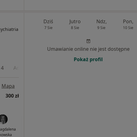
Dziś
Jutro
Ndz,
Pon,
7 Sie
8 Sie
9 Sie
10 Sie
ychiatria
Umawianie online nie jest dostępne
Pokaż profil
 4
Adres 5
Adres 6
Adres 7
Adres 8
Adres
•
Mapa
300 zł
Magdalena
kowska