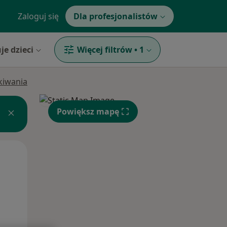
Zaloguj się
Dla profesjonalistów
je dzieci
Więcej filtrów
•
1
ukiwania
Powiększ mapę
Wt,
Śr,
Czw,
11 Sie
12 Sie
13 Sie