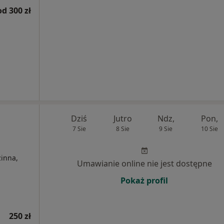
od 300 zł
Dziś
Jutro
Ndz,
Pon,
7 Sie
8 Sie
9 Sie
10 Sie
inna,
Umawianie online nie jest dostępne
Pokaż profil
250 zł