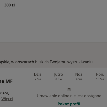
300 zł
ośląskie, w obszarach bliskich Twojemu wyszukiwaniu.
Dziś
Jutro
Ndz,
Pon,
7 Sie
8 Sie
9 Sie
10 Sie
ne MF
cięca,
Umawianie online nie jest dostępne
·
Więcej
Pokaż profil