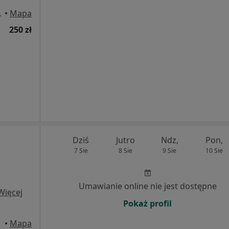
o, Wrocław
•
Mapa
250 zł
Dziś
Jutro
Ndz,
Pon,
7 Sie
8 Sie
9 Sie
10 Sie
Umawianie online nie jest dostępne
Więcej
Pokaż profil
•
Mapa