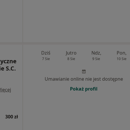
Dziś
Jutro
Ndz,
Pon,
7 Sie
8 Sie
9 Sie
10 Sie
tyczne
e S.C.
Umawianie online nie jest dostępne
Pokaż profil
ięcej
300 zł