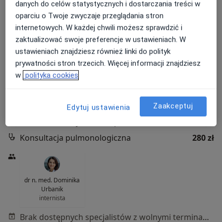
danych do celów statystycznych i dostarczania treści w
oparciu o Twoje zwyczaje przeglądania stron
internetowych. W każdej chwili możesz sprawdzić i
Przychodnie Penta Hospitals Oleśnica,
zaktualizować swoje preferencje w ustawieniach. W
Syców, Bierutów (EuroMediCare)
ustawieniach znajdziesz również linki do polityk
·
Więcej
Interna, Ginekologia, Angiologia
prywatności stron trzecich. Więcej informacji znajdziesz
185 opinii
w
polityka cookies
Adres 1
Adres 2
Zaakceptuj
Edytuj ustawienia
Oleśnicka 25, Syców
•
Mapa
Konsultacja pulmonologiczna
280 zł
dr n. med. Dominika
Urbanik
internista
Brak dostępnych specjalistów z wolnymi terminami w tym centrum medycznym.