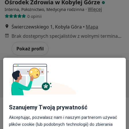
Ośrodek Zdrowia w Kobylej Górze
·
Więcej
Interna, Położnictwo, Medycyna rodzinna
0 opinii
Świerczewskiego 1, Kobyla Góra
•
Mapa
Brak dostępnych specjalistów z wolnymi terminami w tym centrum medycznym.
Pokaż profil
Dostępni specjaliści
Specjaliści znajdują się poza Kępno, wielkopolskie, w
obszarach bliskich Twojemu wyszukiwaniu.
Szanujemy Twoją prywatność
Akceptując, pozwalasz nam i naszym partnerom używać
plików cookie (lub podobnych technologii) do zbierania