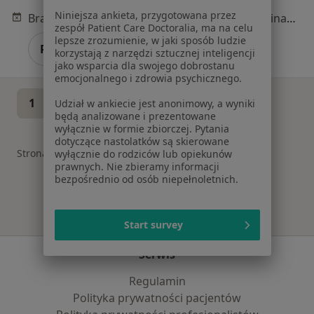
Niniejsza ankieta, przygotowana przez
Brak dostępnych specjalistów z wolnymi terminami w tym centrum medycznym.
zespół Patient Care Doctoralia, ma na celu
lepsze zrozumienie, w jaki sposób ludzie
Pokaż profil
korzystają z narzędzi sztucznej inteligencji
jako wsparcia dla swojego dobrostanu
emocjonalnego i zdrowia psychicznego.
1
2
Udział w ankiecie jest anonimowy, a wyniki
będą analizowane i prezentowane
wyłącznie w formie zbiorczej. Pytania
dotyczące nastolatków są skierowane
Strona Główna
Placówki
Interna
Kępno
Zmień miasto
Zmień miast
wyłącznie do rodziców lub opiekunów
prawnych. Nie zbieramy informacji
bezpośrednio od osób niepełnoletnich.
Start survey
Serwis
Regulamin
Polityka prywatności pacjentów