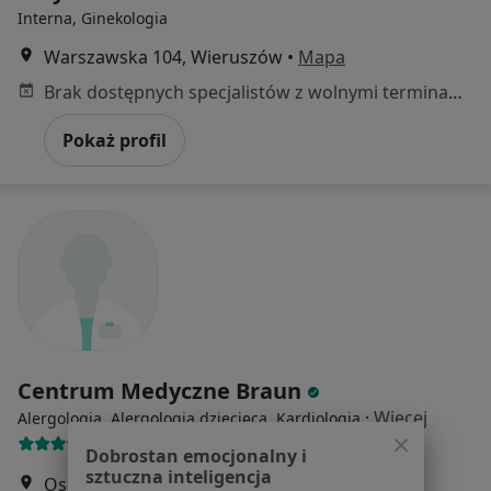
Interna, Ginekologia
Warszawska 104, Wieruszów
•
Mapa
Brak dostępnych specjalistów z wolnymi terminami w tym centrum medycznym.
Pokaż profil
Centrum Medyczne Braun
·
Więcej
Alergologia, Alergologia dziecięca, Kardiologia
27 opinii
Dobrostan emocjonalny i
sztuczna inteligencja
Osińska 16A, Kępno
•
Mapa