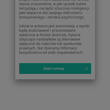
lepsze zrozumienie, w jaki sposób ludzie
Choroby
korzystają z narzędzi sztucznej inteligencji
Pomoc
jako wsparcia dla swojego dobrostanu
Aplikacje mobilne
emocjonalnego i zdrowia psychicznego.
Blog dla pacjentów
Udział w ankiecie jest anonimowy, a wyniki
będą analizowane i prezentowane
Dla profesjonalistów
wyłącznie w formie zbiorczej. Pytania
dotyczące nastolatków są skierowane
Cennik
wyłącznie do rodziców lub opiekunów
Dla lekarzy
prawnych. Nie zbieramy informacji
bezpośrednio od osób niepełnoletnich.
Dla placówek medycznych
Noa Notes
nowość
Baza wiedzy
Start survey
Centrum Pomocy dla Specjalisty
Kontakt
ZnanyLekarz - Strona główna
ZnanyLekarz Sp. z o.o.
ul. Kolejowa 5/7
01-217 Warszawa, Polska