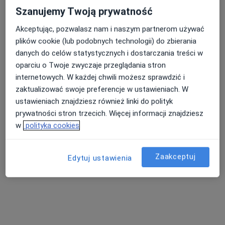
Przychodnia Terapii Uzależnień i
Szanujemy Twoją prywatność
Współuzależnienia
Interna, Medycyna rodzinna
Akceptując, pozwalasz nam i naszym partnerom używać
plików cookie (lub podobnych technologii) do zbierania
Sądowa 13, Białobrzegi
•
Mapa
danych do celów statystycznych i dostarczania treści w
Konsultacja internistyczna
oparciu o Twoje zwyczaje przeglądania stron
internetowych. W każdej chwili możesz sprawdzić i
Brak dostępnych specjalistów z wolnymi terminami w tym centrum medycznym.
zaktualizować swoje preferencje w ustawieniach. W
Pokaż profil
ustawieniach znajdziesz również linki do polityk
prywatności stron trzecich. Więcej informacji znajdziesz
w
polityka cookies
Zaakceptuj
Edytuj ustawienia
Duo-Med