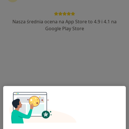
Centrum Medyczne KARDIOSYSTEM
·
Więcej
Interna, Kardiologia, Ortopedia
Nasza średnia ocena na App Store to 4.9 i 4.1 na
696 opinii
Google Play Store
Spacerowa 10a, Białobrzegi
•
Mapa
Konsultacja internistyczna
Brak dostępnych specjalistów z wolnymi terminami w tym centrum medycznym.
Pokaż profil