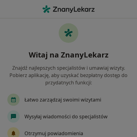
Me
Interna • Białobrzegi, mazowieckie
Filtry
• 1
Ubezpieczenie
Map
Interna placówki w Białobrzegach
Witaj na ZnanyLekarz
Jak działają wyniki wyszukiwania
Znajdź najlepszych specjalistów i umawiaj wizyty.
Pobierz aplikację, aby uzyskać bezpłatny dostęp do
Wybierz swoje ubezpieczenie
przydatnych funkcji:
Łatwo zarządzaj swoimi wizytami
Wysyłaj wiadomości do specjalistów
Otrzymuj powiadomienia