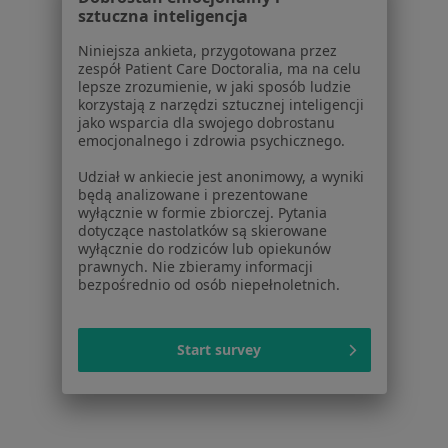
81 opinii
sztuczna inteligencja
Stawki 2B, Warszawa
•
Mapa
Niniejsza ankieta, przygotowana przez
zespół Patient Care Doctoralia, ma na celu
Konsultacja hepatologiczna
350 zł
lepsze zrozumienie, w jaki sposób ludzie
korzystają z narzędzi sztucznej inteligencji
Brak dostępnych specjalistów z wolnymi terminami w tym centrum medycznym.
jako wsparcia dla swojego dobrostanu
emocjonalnego i zdrowia psychicznego.
Pokaż profil
Udział w ankiecie jest anonimowy, a wyniki
będą analizowane i prezentowane
wyłącznie w formie zbiorczej. Pytania
dotyczące nastolatków są skierowane
1
2
wyłącznie do rodziców lub opiekunów
prawnych. Nie zbieramy informacji
bezpośrednio od osób niepełnoletnich.
Strona Główna
Placówki
Hepatologia
Zmień miasto
Warszawa
Zmień miasto
Start survey