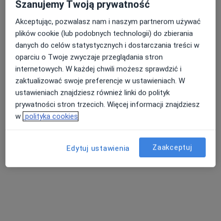
Szanujemy Twoją prywatność
Akceptując, pozwalasz nam i naszym partnerom używać
plików cookie (lub podobnych technologii) do zbierania
lek. Anetta Izabela
danych do celów statystycznych i dostarczania treści w
Bartczak
oparciu o Twoje zwyczaje przeglądania stron
internista
internetowych. W każdej chwili możesz sprawdzić i
Brak dostępnych specjalistów z wolnymi terminami w tym centrum medycznym.
zaktualizować swoje preferencje w ustawieniach. W
ustawieniach znajdziesz również linki do polityk
Pokaż profil
prywatności stron trzecich. Więcej informacji znajdziesz
w
polityka cookies
Zaakceptuj
Edytuj ustawienia
Centrum Zdrowia MDM