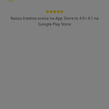
Bezpieczne płatności
BodyClinic
Nasza średnia ocena na App Store to 4.9 i 4.1 na
·
Więcej
Hepatologia, Alergologia, Bariatria
Google Play Store
1129 opinii
Sierakowskiego 4 lok.U3, Warszawa
•
Mapa
Konsultacja hepatologiczna (kolejna wizyta)
od 250 zł
Pokaż więcej usług
dr n. med. Jakub
dr n. med. Jan Gietka
Klapaczyński
hepatolog
hepatolog
Brak dostępnych specjalistów z wolnymi terminami w tym centrum medycznym.
Pokaż profil