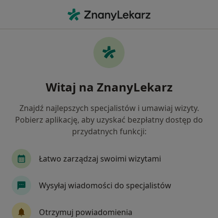
Me
Hepatologia • Warszawa, mazowieckie
Filtry
• 1
Ubezpieczenie
Map
Hepatologia placówki w Warszawie
Witaj na ZnanyLekarz
Jak działają wyniki wyszukiwania
Znajdź najlepszych specjalistów i umawiaj wizyty.
Pobierz aplikację, aby uzyskać bezpłatny dostęp do
Wybierz swoje ubezpieczenie
przydatnych funkcji:
Łatwo zarządzaj swoimi wizytami
Wysyłaj wiadomości do specjalistów
Otrzymuj powiadomienia