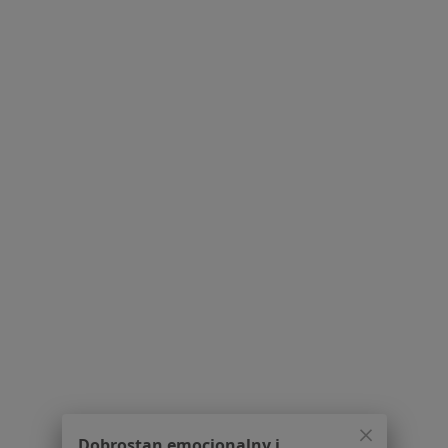
inVivo-med
Hepatologia, Interna, Medycyna chorób zakaźnych
21 opinii
Związku Walki Młodych 12, Warszawa
•
Mapa
Brak dostępnych specjalistów z wolnymi terminami w tym centrum medycznym.
Pokaż profil
Prima Vita / Prima Vita Med
·
Więcej
Hepatologia, Ginekologia, Perinatologia
Dobrostan emocjonalny i