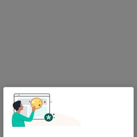
Brak dostępnych specjalistów z wolnymi terminami w tym centrum medycznym.
Pokaż profil
HiperMedica Centrum Medyczne
·
Więcej
Hepatologia, Kardiologia, Hematologia
556 opinii
Aleja Komisji Edukacji Narodowej 94, Warszawa
•
Mapa
Konsultacja hepatologiczna (kolejna wizyta)
250 zł
Pokaż więcej usług