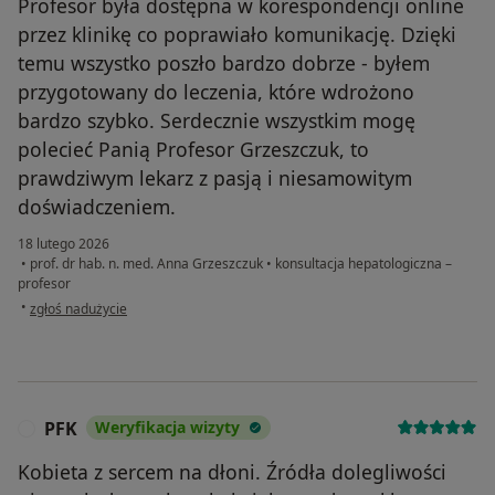
Profesor była dostępna w korespondencji online
przez klinikę co poprawiało komunikację. Dzięki
temu wszystko poszło bardzo dobrze - byłem
przygotowany do leczenia, które wdrożono
bardzo szybko. Serdecznie wszystkim mogę
polecieć Panią Profesor Grzeszczuk, to
prawdziwym lekarz z pasją i niesamowitym
doświadczeniem.
18 lutego 2026
•
prof. dr hab. n. med. Anna Grzeszczuk
•
konsultacja hepatologiczna –
profesor
w opinii użytkownika Grzegorz
•
zgłoś nadużycie
PFK
Weryfikacja wizyty
P
Kobieta z sercem na dłoni. Źródła dolegliwości