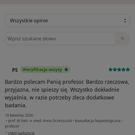
Szukaj w opiniach
PS
Weryfikacja wizyty
P
Bardzo polecam Panią profesor. Bardzo rzeczowa,
przyjazna, nie spieszy się. Wszystko dokładnie
wyjaśnia, w razie potrzeby zleca dodatkowe
badania.
18 kwietnia 2026
•
prof. dr hab. n. med. Anna Grzeszczuk
•
konsultacja hepatologiczna –
profesor
w opinii użytkownika PS
•
zgłoś nadużycie