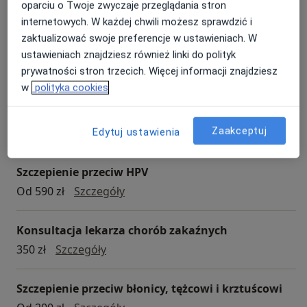
oparciu o Twoje zwyczaje przeglądania stron
Konsultacja urologiczna
internetowych. W każdej chwili możesz sprawdzić i
konsultacja urologiczna
Szczegóły
zaktualizować swoje preferencje w ustawieniach. W
ustawieniach znajdziesz również linki do polityk
Umów
prywatności stron trzecich. Więcej informacji znajdziesz
w
polityka cookies
Konsultacja z zakresu medycyny estetycznej
Zaakceptuj
Konsultacja z zakresu medycyny estetycznej
Szczegóły
Edytuj ustawienia
Szczepienie przeciw HPV
Szczepienie przeciw HPV
Od 590 zł
Szczegóły
Konsultacja lekarza chorób zakaźnych
konsultacja lekarza chorób zakaźnych
350 zł
Szczegóły
Szczepienie przeciw błonicy, tężcowi i krztuścowi
Szczepienie przeciw błonicy, tężcow