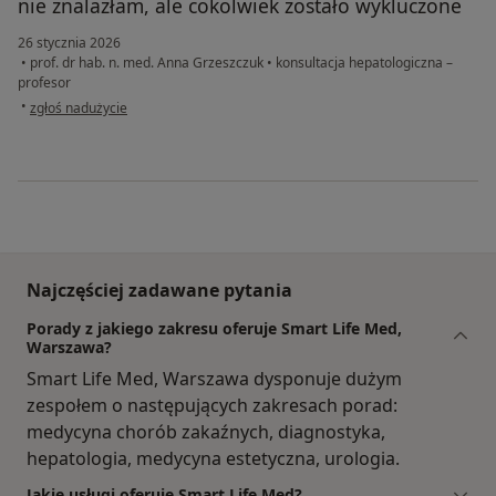
nie znalazłam, ale cokolwiek zostało wykluczone
26 stycznia 2026
•
prof. dr hab. n. med. Anna Grzeszczuk
•
konsultacja hepatologiczna –
profesor
w opinii użytkownika PFK
•
zgłoś nadużycie
Najczęściej zadawane pytania
Porady z jakiego zakresu oferuje Smart Life Med,
Warszawa?
Smart Life Med, Warszawa dysponuje dużym
zespołem o następujących zakresach porad:
medycyna chorób zakaźnych, diagnostyka,
hepatologia, medycyna estetyczna, urologia.
Jakie usługi oferuje Smart Life Med?