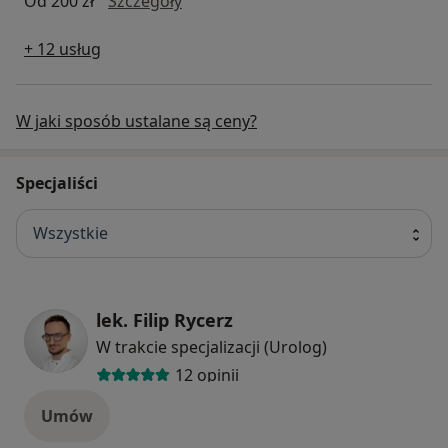
Od 200 zł
Szczegóły
+ 12 usług
W jaki sposób ustalane są ceny?
Specjaliści
Wszystkie
lek. Filip Rycerz
W trakcie specjalizacji (Urolog)
12 opinii
Umów