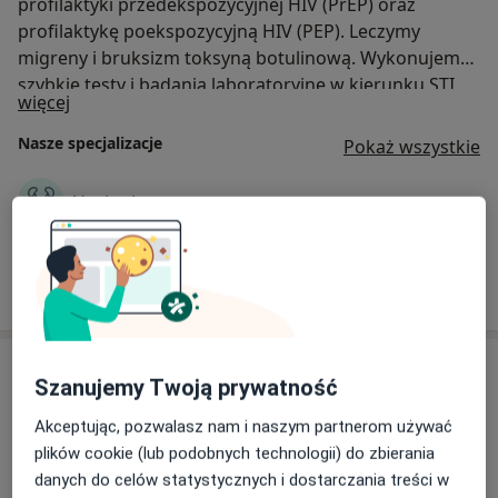
profilaktyki przedekspozycyjnej HIV (PrEP) oraz
profilaktykę poekspozycyjną HIV (PEP). Leczymy
migreny i bruksizm toksyną botulinową. Wykonujemy
szybkie testy i badania laboratoryjne w kierunku STI.
O nas
więcej
Realizujemy szczepienia, m. in. przeciwko HPV, WZW A,
WZW B, wściekliźnie, kleszczowemu zapaleniu mózgu,
Nasze specjalizacje
Pokaż wszystkie
grypie.
Urologia
Zobacz więcej
Usługi
Szanujemy Twoją prywatność
Wszystkie
Akceptując, pozwalasz nam i naszym partnerom używać
plików cookie (lub podobnych technologii) do zbierania
danych do celów statystycznych i dostarczania treści w