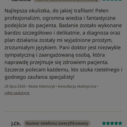
Najlepsza okulistka, do jakiej trafiłam! Pełen
profesjonalizm, ogromna wiedza i fantastyczne
podejście do pacjenta. Badanie zostało wykonane
bardzo szczegółowo i delikatnie, a diagnoza oraz
plan działania zostały mi wyjaśnione prostym,
zrozumiałym językiem. Pani doktor jest niezwykle
sympatyczną i zaangażowaną osobą, która
naprawdę przejmuje się zdrowiem pacjenta.
Szczerze polecam każdemu, kto szuka rzetelnego i
godnego zaufania specjalisty!
28 lipca 2026
•
Beata Adamczyk
•
konsultacja okulistyczna
•
w opinii użytkownika Karolina
zgłoś nadużycie
J.Ch.
Numer telefonu zweryfikowany
J