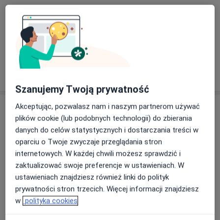
Nasze specjalizacje
Pokaż wszystkie
Ginekologia
Laryngologia
Okulis
Zobacz więcej
Szanujemy Twoją prywatność
Akceptując, pozwalasz nam i naszym partnerom używać
Usługi
plików cookie (lub podobnych technologii) do zbierania
danych do celów statystycznych i dostarczania treści w
Wszystkie
oparciu o Twoje zwyczaje przeglądania stron
internetowych. W każdej chwili możesz sprawdzić i
zaktualizować swoje preferencje w ustawieniach. W
Konsultacja laryngologiczna
Popularna
ustawieniach znajdziesz również linki do polityk
konsultacja laryngologiczna
Od 325 zł
Szczegóły
prywatności stron trzecich. Więcej informacji znajdziesz
w
polityka cookies
Umów