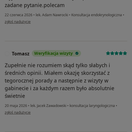
zadane pytanie.polecam
22 czerwca 2026
•
lek. Adam Nawrocki
•
Konsultacja endokrynologiczna
•
w opinii użytkownika Misio
zgłoś nadużycie
Tomasz
Weryfikacja wizyty
T
Zupełnie nie rozumiem skąd tylko słabych i
średnich opinii. Miałem okazję skorzystać z
tegorocznej porady a następnie z wizyty w
gabinecie i za każdym razem było absolutnie
świetnie
20 maja 2026
•
lek. Jacek Zawadowski
•
konsultacja laryngologiczna
•
w opinii użytkownika Tomasz
zgłoś nadużycie