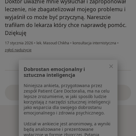
Doktor uważnie mnie wysłuchał i zaproponował
leczenie, nie zbagatelizował mojego problemu i
wyjaśnił co może być przyczyną. Nareszcie
trafiłam do lekarza który chce naprawdę pomóc.
Dziękuję
17 stycznia 2026
•
lek. Masoud Chikha
•
konsultacja internistyczna
•
w opinii użytkownika JJ
zgłoś nadużycie
Dobrostan emocjonalny i
sztuczna inteligencja
Niniejsza ankieta, przygotowana przez
zespół Patient Care Doctoralia, ma na celu
Zobacz więcej
lepsze zrozumienie, w jaki sposób ludzie
korzystają z narzędzi sztucznej inteligencji
jako wsparcia dla swojego dobrostanu
emocjonalnego i zdrowia psychicznego.
Udział w ankiecie jest anonimowy, a wyniki
będą analizowane i prezentowane
wyłącznie w formie zbiorczej. Pytania