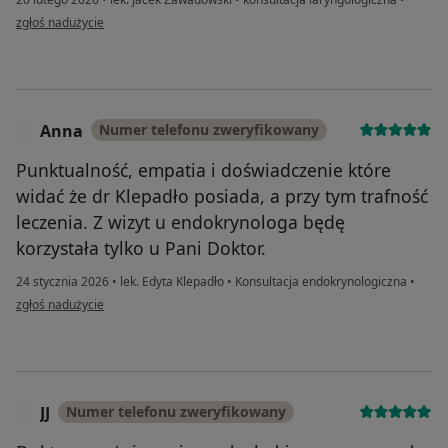
w opinii użytkownika LM
zgłoś nadużycie
Anna
Numer telefonu zweryfikowany
A
Punktualność, empatia i doświadczenie które
widać że dr Klepadło posiada, a przy tym trafność
leczenia. Z wizyt u endokrynologa będę
korzystała tylko u Pani Doktor.
24 stycznia 2026
•
lek. Edyta Klepadło
•
Konsultacja endokrynologiczna
•
w opinii użytkownika Anna
zgłoś nadużycie
JJ
Numer telefonu zweryfikowany
J