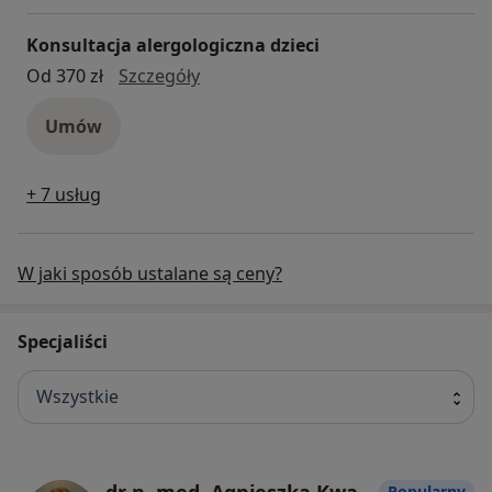
Konsultacja alergologiczna dzieci
konsultacja alergologiczna dzieci
Od 370 zł
Szczegóły
Umów
+ 7 usług
W jaki sposób ustalane są ceny?
Specjaliści
Wszystkie
dr n. med. Agnieszka Kwaśnik-Balińska
Popularny