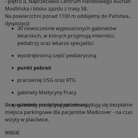
- piętro II. Naprzeciwko Centrum Handlowego Auchan
Modlińska i blisko zjazdu z trasy S8.
Na powierzchni ponad 1100 m oddajemy do Państwa
dyspozycji:
30 nowocześnie wyposażonych gabinetów
lekarskich, w których przyjmują interniści,
pediatrzy oraz lekarze specjaliści
wyodrębnioną część pediatryczną
punkt pobrań
pracownię USG oraz RTG
gabinety Medycyny Pracy
Bezpośrednio przed budynkiem znajdują się bezpłatne
gabinety medycyny sportowej
miejsca parkingowe dla pacjentów Medicover - na czas
wizyty w placówce.
O nas
więcej