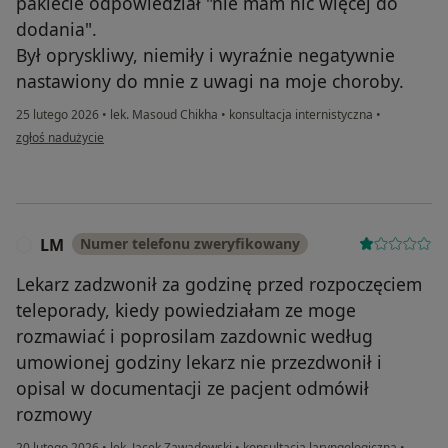
pakiecie odpowiedział "nie mam nic więcej do
dodania".
Był opryskliwy, niemiły i wyraźnie negatywnie
nastawiony do mnie z uwagi na moje choroby.
25 lutego 2026
•
lek. Masoud Chikha
•
konsultacja internistyczna
•
w opinii użytkownika Natali
zgłoś nadużycie
LM
Numer telefonu zweryfikowany
L
Lekarz zadzwonił za godzinę przed rozpoczęciem
teleporady, kiedy powiedziałam ze moge
rozmawiać i poprosilam zazdownic według
umowionej godziny lekarz nie przezdwonił i
opisal w documentacji ze pacjent odmówił
rozmowy
20 lutego 2026
•
lek. Jacek Zawadowski
•
konsultacja laryngologiczna
•