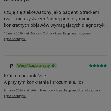
Czuję się zlekceważony jako pacjent. Straciłem
czas i nie uzyskałem żadnej pomocy mimo
konkretnych objawów wymagających diagnostyki.
10 maja 2026
•
lek. Masoud Chikha
•
konsultacja internistyczna
•
w opinii użytkownika MN
zgłoś nadużycie
JZ
Weryfikacja wizyty
J
Krótko i bezboleśnie.
A przy tym konkretnie i zrozumiale. :o)
9 marca 2026
•
lek. Adam Nawrocki
•
Konsultacja endokrynologiczna
•
w opinii użytkownika JZ
zgłoś nadużycie