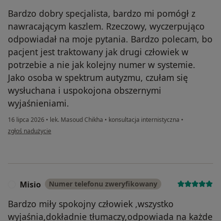
Bardzo dobry specjalista, bardzo mi pomógł z
nawracającym kaszlem. Rzeczowy, wyczerpująco
odpowiadał na moje pytania. Bardzo polecam, bo
pacjent jest traktowany jak drugi człowiek w
potrzebie a nie jak kolejny numer w systemie.
Jako osoba w spektrum autyzmu, czułam się
wysłuchana i uspokojona obszernymi
wyjaśnieniami.
16 lipca 2026
•
lek. Masoud Chikha
•
konsultacja internistyczna
•
w opinii użytkownika J.Ch.
zgłoś nadużycie
Misio
Numer telefonu zweryfikowany
M
Bardzo miły spokojny człowiek ,wszystko
wyjaśnia,dokładnie tłumaczy,odpowiada na każde