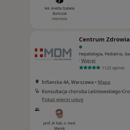
lek. Anetta Izabela
Bartczak
internista
Centrum Zdrowi
Hepatologia, Pediatria, Ga
·
Więcej
1123 opinie
Inflancka 4A, Warszawa
•
Mapa
Pokaż więcej usług
prof. dr hab. n. med.
Marek