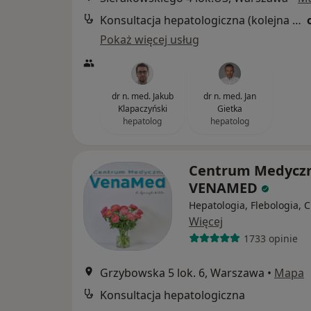
Konsultacja hepatologiczna (kolejna wizyta)
Pokaż więcej usług
dr n. med. Jakub
dr n. med. Jan
Klapaczyński
Gietka
hepatolog
hepatolog
Centrum Medycz
VENAMED
Hepatologia, Flebologia, C
Więcej
1733 opinie
Grzybowska 5 lok. 6, Warszawa
•
Mapa
Konsultacja hepatologiczna