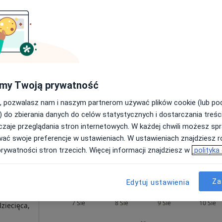
er
Dziś
Jutro
Ndz,
Pon,
7 Sie
8 Sie
9 Sie
10 Sie
ogia,
Umawianie online nie jest dostępne
my Twoją prywatność
Pokaż profil
, pozwalasz nam i naszym partnerom używać plików cookie (lub p
) do zbierania danych do celów statystycznych i dostarczania treśc
zaje przeglądania stron internetowych. W każdej chwili możesz spr
wać swoje preferencje w ustawieniach. W ustawieniach znajdziesz ró
prywatności stron trzecich. Więcej informacji znajdziesz w
polityka
Za
Edytuj ustawienia
Dziś
Jutro
Ndz,
Pon,
7 Sie
8 Sie
9 Sie
10 Sie
ziecięca,