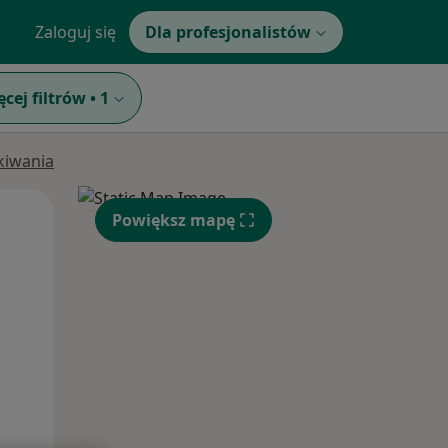
Zaloguj się
Dla profesjonalistów
ęcej filtrów
•
1
ukiwania
Wt,
Śr,
Czw,
Powiększ mapę
11 Sie
12 Sie
13 Sie