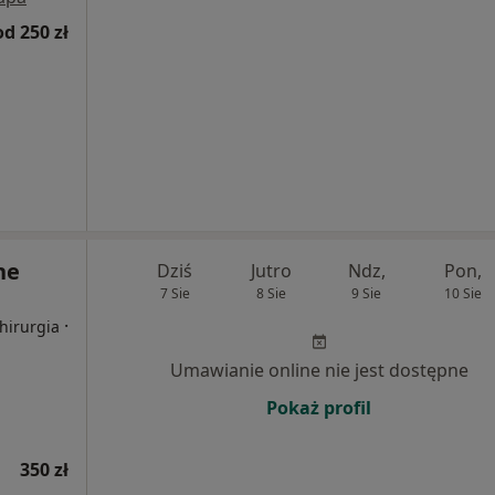
od 250 zł
ne
Dziś
Jutro
Ndz,
Pon,
7 Sie
8 Sie
9 Sie
10 Sie
·
hirurgia
Umawianie online nie jest dostępne
Pokaż profil
350 zł