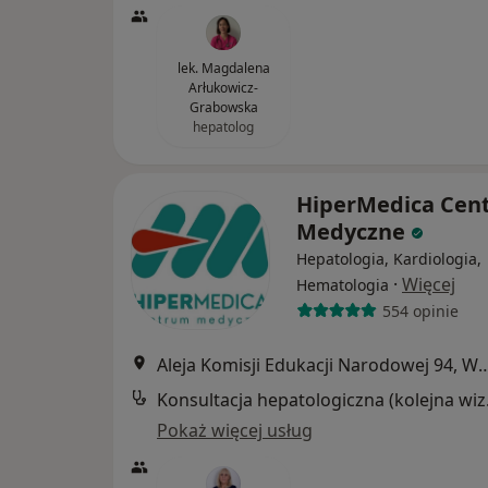
lek. Magdalena
Arłukowicz-
Grabowska
hepatolog
HiperMedica Cen
Medyczne
Hepatologia, Kardiologia,
·
Więcej
Hematologia
554 opinie
Aleja Komisji Edukacji Narodowe
Konsul
Pokaż więcej usług