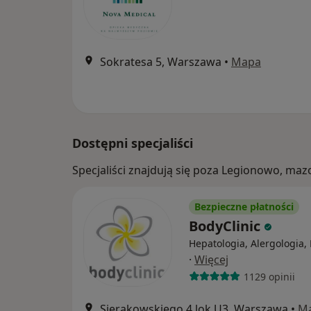
Sokratesa 5, Warszawa
•
Mapa
Dostępni specjaliści
Specjaliści znajdują się poza Legionowo, ma
Bezpieczne płatności
BodyClinic
Hepatologia, Alergologia, 
·
Więcej
1129 opinii
Sierakowskiego 4 lok.U3, Warszawa
•
M