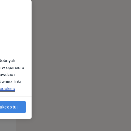
Wt,
Śr,
Czw,
11 Sie
12 Sie
13 Sie
odobnych
i w oparciu o
awdzić i
wnież linki
 cookies
akceptuj
Wt,
Śr,
Czw,
11 Sie
12 Sie
13 Sie