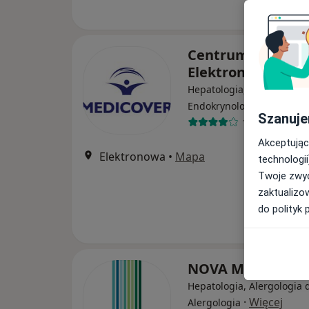
Centrum Medicov
Elektronowa
Hepatologia, Elektroradiol
·
Więcej
Endokrynologia
Szanuje
13 opinii
Akceptując
Elektronowa
•
Mapa
technologii
Twoje zwyc
zaktualizo
do polityk 
NOVA MEDICAL
Hepatologia, Alergologia d
·
Więcej
Alergologia