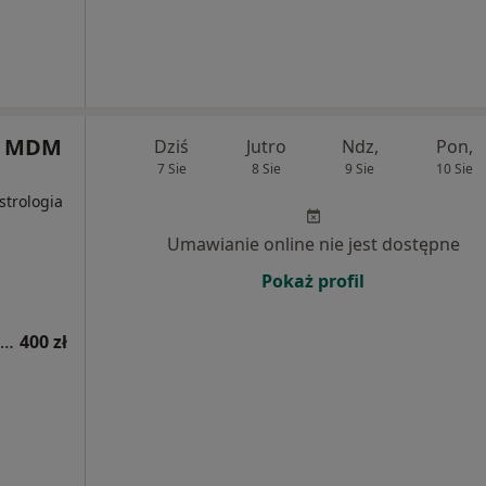
a MDM
Dziś
Jutro
Ndz,
Pon,
7 Sie
8 Sie
9 Sie
10 Sie
strologia
Umawianie online nie jest dostępne
Pokaż profil
Konsultacja choroba Leśniowskiego-Crohna
400 zł