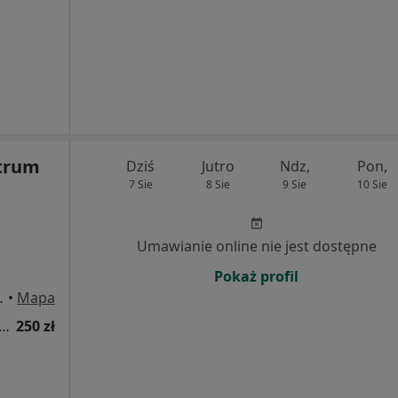
trum
Dziś
Jutro
Ndz,
Pon,
7 Sie
8 Sie
9 Sie
10 Sie
Umawianie online nie jest dostępne
Pokaż profil
j 94, Warszawa
•
Mapa
tacja hepatologiczna (kolejna wizyta)
250 zł