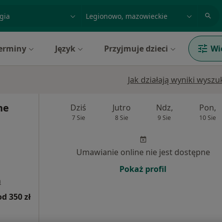
acja, badanie lub nazwisko
miasto lub dzielnica
erminy
Język
Przyjmuje dzieci
Wi
Jak działają wyniki wysz
ne
Dziś
Jutro
Ndz,
Pon,
7 Sie
8 Sie
9 Sie
10 Sie
Umawianie online nie jest dostępne
Pokaż profil
a
od 350 zł