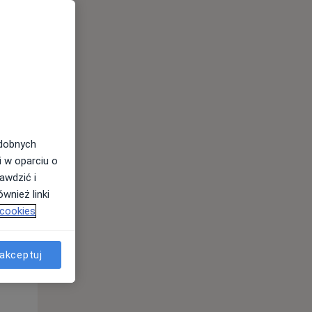
odobnych
Czw,
Pt,
Sob,
i w oparciu o
13 Sie
14 Sie
15 Sie
awdzić i
wnież linki
 cookies
akceptuj