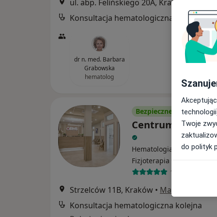
ul. abp. Felińskiego 20A, Kraków
•
Mapa
Konsultacja hematologiczna
dr n. med. Barbara
Grabowska
hematolog
Szanuje
Akceptując
Bezpieczne płatności
technologii
Centrum Medycz
Twoje zwyc
zaktualizo
do polityk 
Hematologia, Diabetologia
·
Więcej
Fizjoterapia
172 opinie
Strzelców 11B, Kraków
•
Mapa
Konsultacja hematologiczna kolejna