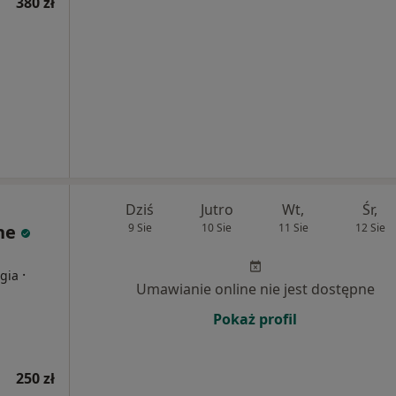
380 zł
Dziś
Jutro
Wt,
Śr,
ne
9 Sie
10 Sie
11 Sie
12 Sie
·
gia
Umawianie online nie jest dostępne
Pokaż profil
250 zł