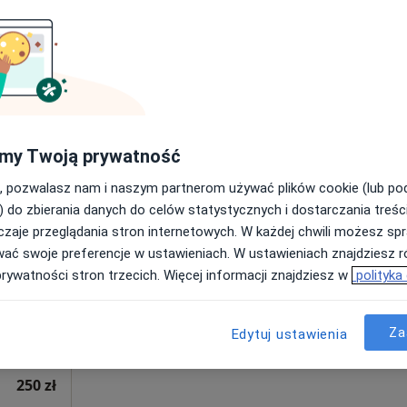
400 zł
my Twoją prywatność
, pozwalasz nam i naszym partnerom używać plików cookie (lub p
Dziś
Jutro
Wt,
Śr,
) do zbierania danych do celów statystycznych i dostarczania treśc
9 Sie
10 Sie
11 Sie
12 Sie
ne RH5
zaje przeglądania stron internetowych. W każdej chwili możesz spr
wać swoje preferencje w ustawieniach. W ustawieniach znajdziesz ró
prywatności stron trzecich. Więcej informacji znajdziesz w
polityka
,
Umawianie online nie jest dostępne
Pokaż profil
Za
Edytuj ustawienia
250 zł