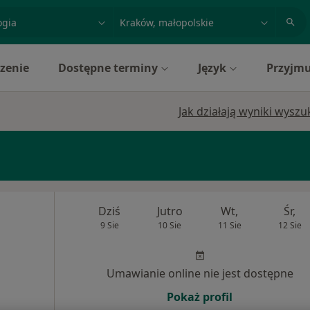
acja, badanie lub nazwisko
miasto lub dzielnica
zenie
Dostępne terminy
Język
Przyjmu
Jak działają wyniki wysz
Dziś
Jutro
Wt,
Śr,
9 Sie
10 Sie
11 Sie
12 Sie
Umawianie online nie jest dostępne
Pokaż profil