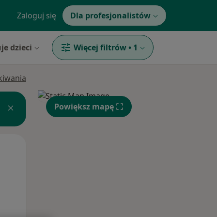
Zaloguj się
Dla profesjonalistów
je dzieci
Więcej filtrów
•
1
ukiwania
Powiększ mapę
Czw,
Pt,
Sob,
13 Sie
14 Sie
15 Sie