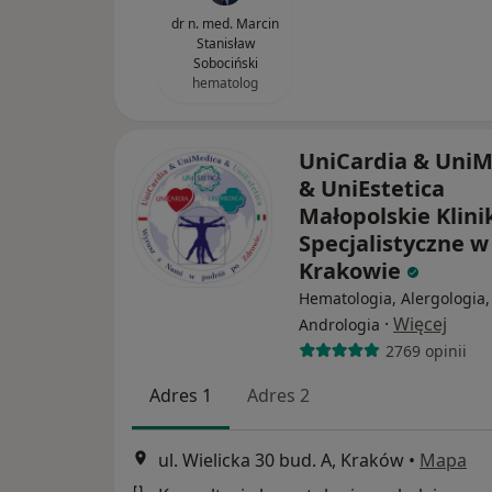
dr n. med. Marcin
Stanisław
Sobociński
hematolog
UniCardia & UniM
& UniEstetica
Małopolskie Klini
Specjalistyczne w
Krakowie
Hematologia, Alergologia,
·
Więcej
Andrologia
2769 opinii
Adres 1
Adres 2
ul. Wielicka 30 bud. A, Kraków
•
Mapa