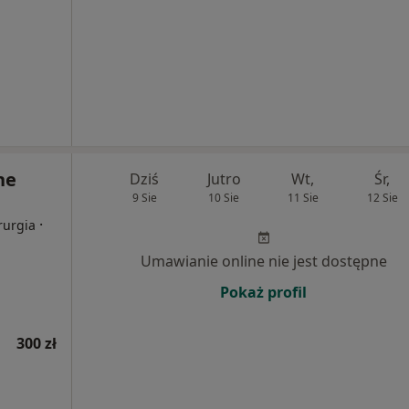
ne
Dziś
Jutro
Wt,
Śr,
9 Sie
10 Sie
11 Sie
12 Sie
·
rurgia
Umawianie online nie jest dostępne
Pokaż profil
300 zł