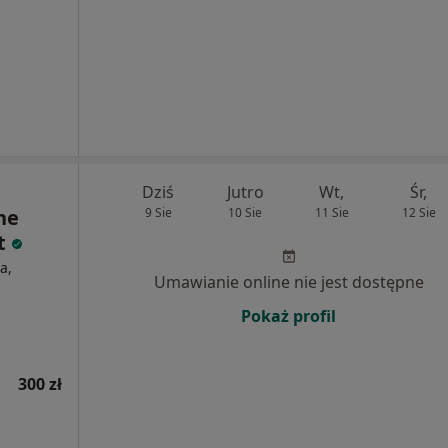
Dziś
Jutro
Wt,
Śr,
ne
9 Sie
10 Sie
11 Sie
12 Sie
t
a,
Umawianie online nie jest dostępne
Pokaż profil
300 zł