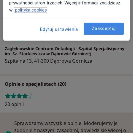
prywatności stron trzecich. Więcej informacji znajdziesz
w
polityka cookies
Powiększ mapę
Zaakceptuj
Edytuj ustawienia
Zagłębiowskie Centrum Onkologii - Szpital Specjalistyczny
im. Sz. Starkiewicza w Dąbrowie Górniczej
Szpitalna 13, 41-300 Dąbrowa Górnicza
Opinie o specjalistach (20)
20 opinii
Sprawdzamy wszystkie opinie. Moderujemy je
zgodnie z naszymi zasadami, dowiedz się więcej o