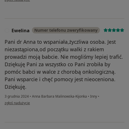
Ewelina
Numer telefonu zweryfikowany
E
Pani dr Anna to wspaniała,życzliwa osoba. Jest
niezastąpiona,od początku walki z rakiem
prowadzi moją babcie. Nie mogliśmy lepiej trafić.
Dziękuję Pani za wszystko co Pani zrobiła by
pomóc babci w walce z chorobą onkologiczną.
Pani wsparcie i chęć pomocy jest nieoceniona.
Dziękuję.
3 grudnia 2024
•
Anna Barbara Malinowska-Kijonka
•
Inny
•
w opinii użytkownika Ewelina
zgłoś nadużycie