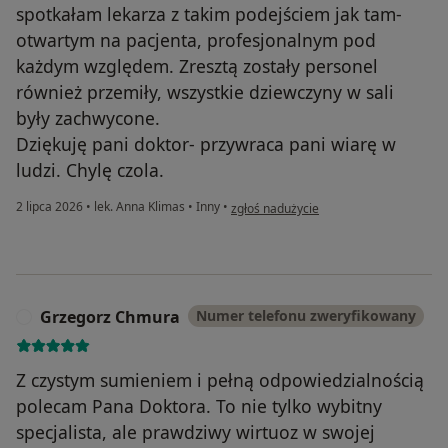
spotkałam lekarza z takim podejściem jak tam-
otwartym na pacjenta, profesjonalnym pod
każdym względem. Zresztą zostały personel
również przemiły, wszystkie dziewczyny w sali
były zachwycone.
Dziękuję pani doktor- przywraca pani wiarę w
ludzi. Chylę czola.
w opinii użytkownika A.C
2 lipca 2026
•
lek. Anna Klimas
•
Inny
•
zgłoś nadużycie
Grzegorz Chmura
Numer telefonu zweryfikowany
G
Z czystym sumieniem i pełną odpowiedzialnością
polecam Pana Doktora. To nie tylko wybitny
specjalista, ale prawdziwy wirtuoz w swojej