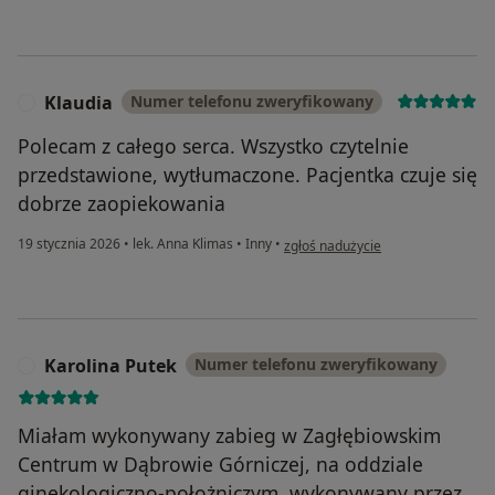
Klaudia
Numer telefonu zweryfikowany
K
Polecam z całego serca. Wszystko czytelnie
przedstawione, wytłumaczone. Pacjentka czuje się
dobrze zaopiekowania
w opinii użytkownika Klaudia
19 stycznia 2026
•
lek. Anna Klimas
•
Inny
•
zgłoś nadużycie
Karolina Putek
Numer telefonu zweryfikowany
K
Miałam wykonywany zabieg w Zagłębiowskim
Centrum w Dąbrowie Górniczej, na oddziale
ginekologiczno-położniczym, wykonywany przez