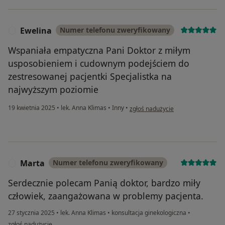
Ewelina
Numer telefonu zweryfikowany
E
Wspaniała empatyczna Pani Doktor z miłym
usposobieniem i cudownym podejściem do
zestresowanej pacjentki Specjalistka na
najwyższym poziomie
w opinii użytkownika Ewelina
19 kwietnia 2025
•
lek. Anna Klimas
•
Inny
•
zgłoś nadużycie
Marta
Numer telefonu zweryfikowany
M
Serdecznie polecam Panią doktor, bardzo miły
człowiek, zaangażowana w problemy pacjenta.
27 stycznia 2025
•
lek. Anna Klimas
•
konsultacja ginekologiczna
•
w opinii użytkownika Marta
zgłoś nadużycie