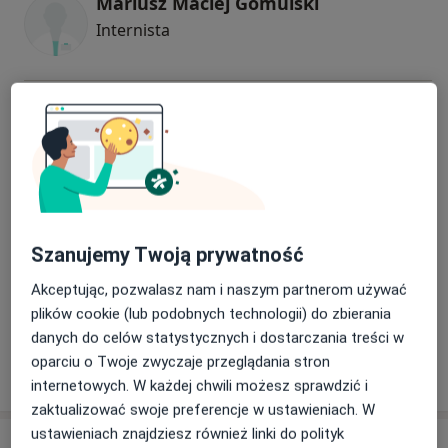
Mariusz Maciej Gomulski
Internista
Magdalena Agnieszka Sierka-Kasprzak
Internista, Nefrolog
lek. Andrzej Paweł Rudnik
Internista, Kardiolog
Szanujemy Twoją prywatność
Akceptując, pozwalasz nam i naszym partnerom używać
plików cookie (lub podobnych technologii) do zbierania
Michał Krzysztof Czarnocki
danych do celów statystycznych i dostarczania treści w
Internista
oparciu o Twoje zwyczaje przeglądania stron
internetowych. W każdej chwili możesz sprawdzić i
zaktualizować swoje preferencje w ustawieniach. W
ustawieniach znajdziesz również linki do polityk
Adres