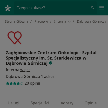
Me
Czego szukasz?
Strona Główna
Placówki
Interna
Dąbrowa Górnicza
Zmień miasto
Zagłębiowskie Centrum Onkologii - Szpital
Specjalistyczny im. Sz. Starkiewicza w
Dąbrowie Górniczej
Interna
więcej
Dąbrowa Górnicza
1 adres
20 opinii
Usługi
Specjaliści
Adresy
Opinie