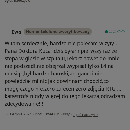
zgłoś nadużycie
Ewa
Numer telefonu zweryfikowany
E
Witam serdecznie, bardzo nie polecam wizyty u
Pana Doktora Kuca ,dziś byłam pierwszy raz ze
stopa w gipsie w szpitalu,Lekarz nawet do mnie
nie podszedł,nie obejrzał ,wypisał tylko L4 na
miesiąc,był bardzo hamski,arogancki,nie
powiedział mi nic jak powinnam chodzić,co
mogę,czego nie,zero zaleceń,zero zdjęcia RTG ...
katastrofa nigdy więcej do tego lekarza,odradzam
zdecydowanie!!!
w opinii użytkownika Ewa
28 sierpnia 2024
•
Piotr Paweł Kuc
•
Inny
•
zgłoś nadużycie