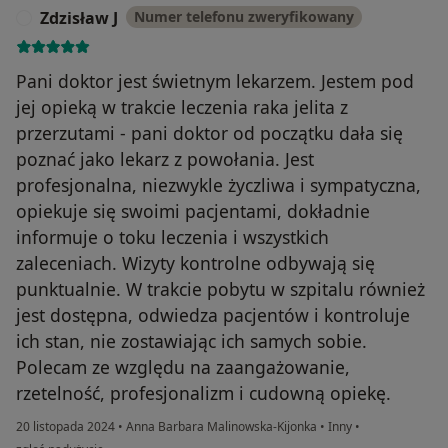
Zdzisław J
Numer telefonu zweryfikowany
Z
Pani doktor jest świetnym lekarzem. Jestem pod
jej opieką w trakcie leczenia raka jelita z
przerzutami - pani doktor od początku dała się
poznać jako lekarz z powołania. Jest
profesjonalna, niezwykle życzliwa i sympatyczna,
opiekuje się swoimi pacjentami, dokładnie
informuje o toku leczenia i wszystkich
zaleceniach. Wizyty kontrolne odbywają się
punktualnie. W trakcie pobytu w szpitalu również
jest dostępna, odwiedza pacjentów i kontroluje
ich stan, nie zostawiając ich samych sobie.
Polecam ze względu na zaangażowanie,
rzetelność, profesjonalizm i cudowną opiekę.
20 listopada 2024
•
Anna Barbara Malinowska-Kijonka
•
Inny
•
w opinii użytkownika Zdzisław J