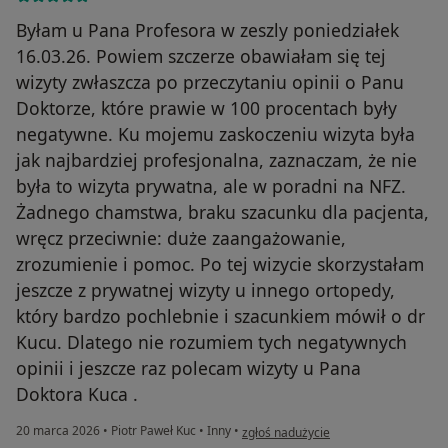
Byłam u Pana Profesora w zeszly poniedziałek
16.03.26. Powiem szczerze obawiałam się tej
wizyty zwłaszcza po przeczytaniu opinii o Panu
Doktorze, które prawie w 100 procentach były
negatywne. Ku mojemu zaskoczeniu wizyta była
jak najbardziej profesjonalna, zaznaczam, że nie
była to wizyta prywatna, ale w poradni na NFZ.
Żadnego chamstwa, braku szacunku dla pacjenta,
wręcz przeciwnie: duże zaangażowanie,
zrozumienie i pomoc. Po tej wizycie skorzystałam
jeszcze z prywatnej wizyty u innego ortopedy,
który bardzo pochlebnie i szacunkiem mówił o dr
Kucu. Dlatego nie rozumiem tych negatywnych
opinii i jeszcze raz polecam wizyty u Pana
Doktora Kuca .
w opinii użytkownika Agnieszka Kudła
20 marca 2026
•
Piotr Paweł Kuc
•
Inny
•
zgłoś nadużycie