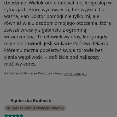
dziedzinie. Wielokrotnie ratował mój kręgosłup w
sytuacjach, które wydawały się bez wyjścia. Co
ważne, Pan Doktor pomógł nie tylko mi, ale
również wielu osobom z mojego otoczenia, które
zawsze wracały z gabinetu z ogromną
wdzięcznością. To człowiek wybitny, który nigdy
mnie nie zawiódł. Jeśli szukacie Państwo lekarza,
któremu można powierzyć swoje zdrowie bez
cienia wątpliwości – trafiliście pod najlepszy
możliwy adres.
w opinii użytkownika Grzegorz Chm
4 kwietnia 2026
•
Jacek Pieszczek
•
Inny
•
zgłoś nadużycie
Agnieszka Kudłacik
A
Numer telefonu zweryfikowany