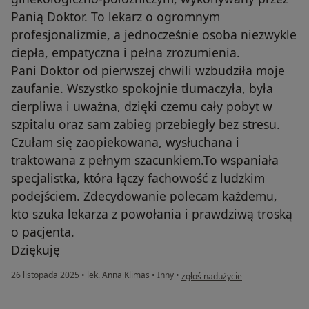
Panią Doktor. To lekarz o ogromnym
profesjonalizmie, a jednocześnie osoba niezwykle
ciepła, empatyczna i pełna zrozumienia.
Pani Doktor od pierwszej chwili wzbudziła moje
zaufanie. Wszystko spokojnie tłumaczyła, była
cierpliwa i uważna, dzięki czemu cały pobyt w
szpitalu oraz sam zabieg przebiegły bez stresu.
Czułam się zaopiekowana, wysłuchana i
traktowana z pełnym szacunkiem.To wspaniała
specjalistka, która łączy fachowość z ludzkim
podejściem. Zdecydowanie polecam każdemu,
kto szuka lekarza z powołania i prawdziwą troską
o pacjenta.
Dziękuję
w opinii użytkownika Karolina Put
26 listopada 2025
•
lek. Anna Klimas
•
Inny
•
zgłoś nadużycie