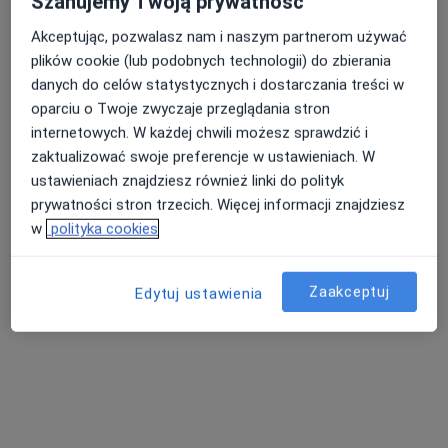
Szanujemy Twoją prywatność
Akceptując, pozwalasz nam i naszym partnerom używać
plików cookie (lub podobnych technologii) do zbierania
Nasza średnia ocena na App Store to 4.9 i 4.1 na
Nie znaleźliśmy specjalistów spełniających
danych do celów statystycznych i dostarczania treści w
Google Play Store
podane kryteria
oparciu o Twoje zwyczaje przeglądania stron
internetowych. W każdej chwili możesz sprawdzić i
Spróbuj zmienić wybraną lokalizację lub wypróbuj
zaktualizować swoje preferencje w ustawieniach. W
konsultacje online ze specjalistami z całego kraju.
ustawieniach znajdziesz również linki do polityk
prywatności stron trzecich. Więcej informacji znajdziesz
Zmień lokalizację
w
polityka cookies
Poszukaj konsultacji online
Zaakceptuj
Edytuj ustawienia
Serwis