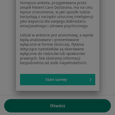
Niniejsza ankieta, przygotowana przez
NIP: ⁠7010224868
zespół Patient Care Doctoralia, ma na celu
lepsze zrozumienie, w jaki sposób ludzie
KRS: ⁠0000347997
korzystają z narzędzi sztucznej inteligencji
REGON: ⁠142276657
jako wsparcia dla swojego dobrostanu
emocjonalnego i zdrowia psychicznego.
Sąd Rejonowy dla m.st. Warszawy w Warszawie XII
Udział w ankiecie jest anonimowy, a wyniki
Wydział Gospodarczy KRS
będą analizowane i prezentowane
wyłącznie w formie zbiorczej. Pytania
Facebook
otwiera się w nowej karcie
dotyczące nastolatków są skierowane
wyłącznie do rodziców lub opiekunów
prawnych. Nie zbieramy informacji
bezpośrednio od osób niepełnoletnich.
otwiera się w nowej karcie
otwiera się w nowej karcie
otwiera się w nowej karcie
otwiera się w nowej karci
otwiera się
otwi
Polska
,
Türkiye
,
España
,
Italia
,
Deutschland
,
Česko
,
otwiera się w nowej karcie
otwiera się w nowej karcie
otwiera się w nowej karcie
otwiera się w nowej kar
otwiera się 
otwier
Portugal
,
México
,
Chile
,
Brasil
,
Argentina
,
Perú
,
Start survey
otwiera się w nowej karc
Colombia
Płatności kartą
ROZPORZĄDZENIE (UE) 2022/2065 (DSA) art. 24:
Otwórz
15.395.179 użytkowników/miesiąc - Czerwiec 2026