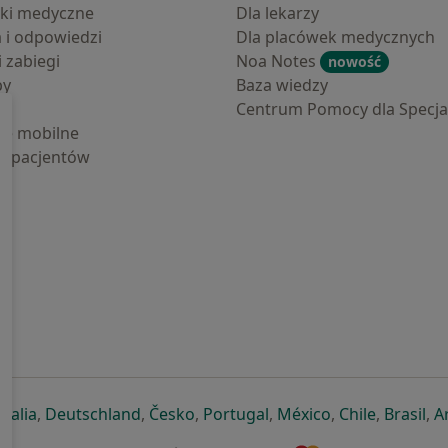
ki medyczne
Dla lekarzy
a i odpowiedzi
Dla placówek medycznych
i zabiegi
Noa Notes
nowość
by
Baza wiedzy
Centrum Pomocy dla Specjal
cje mobilne
la pacjentów
ej karcie
ię w nowej karcie
twiera się w nowej karcie
otwiera się w nowej karcie
otwiera się w nowej karcie
otwiera się w nowej karcie
otwiera się w nowej kar
otwiera się w n
otwiera s
otw
Italia
,
Deutschland
,
Česko
,
Portugal
,
México
,
Chile
,
Brasil
,
A