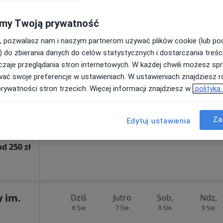
my Twoją prywatność
, pozwalasz nam i naszym partnerom używać plików cookie (lub p
) do zbierania danych do celów statystycznych i dostarczania treśc
rum
Dziś
Jutro
Sob,
Ndz,
zaje przeglądania stron internetowych. W każdej chwili możesz spr
aMed
6 Sie
7 Sie
8 Sie
9 Sie
wać swoje preferencje w ustawieniach. W ustawieniach znajdziesz ró
prywatności stron trzecich. Więcej informacji znajdziesz w
polityka
Umawianie online nie jest dostępne
Pokaż profil
Za
Edytuj ustawienia
od 250 zł
y im.
Dziś
Jutro
Sob,
Ndz,
6 Sie
7 Sie
8 Sie
9 Sie