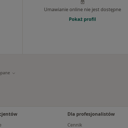
Umawianie online nie jest dostępne
Pokaż profil
opane
asto
Zmień miasto
cjentów
Dla profesjonalistów
e
Cennik