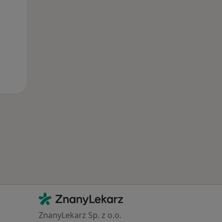
Kontakt
ZnanyLekarz - Strona główna
ZnanyLekarz Sp. z o.o.