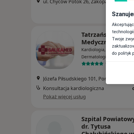
ul. Chyców Potok 26, Zakopane
•
Mapa
Szanuje
Akceptując
technologii
Tatrzańskie Cent
Twoje zwyc
Medyczne Galic
zaktualizo
Kardiologia, Chirurgia,
do polityk 
·
Więcej
Dermatologia
16 opinii
Józefa Piłsudskiego 101, Poronin
•
Mapa
Konsultacja kardiologiczna
Pokaż więcej usług
Szpital Powiatow
dr. Tytusa
Chałubińskiego w