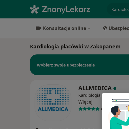
specjaliz
Konsultacje online
Ubezpiec
Kardiologia placówki w Zakopanem
Wybierz swoje ubezpieczenie
ALLMEDICA
Kardiologia, Pediatria, In
Więcej
630 opinii