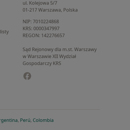
ul. Kolejowa 5/7
01-217 Warszawa, Polska
NIP: ⁠7010224868
KRS: ⁠0000347997
isty
REGON: ⁠142276657
Sąd Rejonowy dla m.st. Warszawy
w Warszawie XII Wydział
Gospodarczy KRS
Facebook
otwiera się w nowej karcie
cie
owej karcie
ię w nowej karcie
iera się w nowej karcie
otwiera się w nowej karcie
otwiera się w nowej karcie
otwiera się w nowej karcie
rgentina
,
Perú
,
Colombia