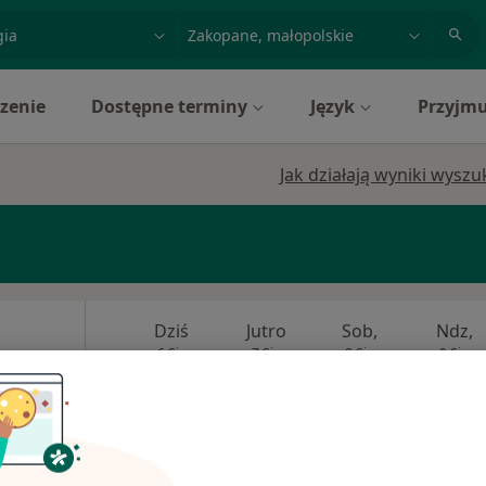
acja, badanie lub nazwisko
miasto lub dzielnica
zenie
Dostępne terminy
Język
Przyjmu
Jak działają wyniki wysz
Dziś
Jutro
Sob,
Ndz,
6 Sie
7 Sie
8 Sie
9 Sie
·
terna
Umawianie online nie jest dostępne
Pokaż profil