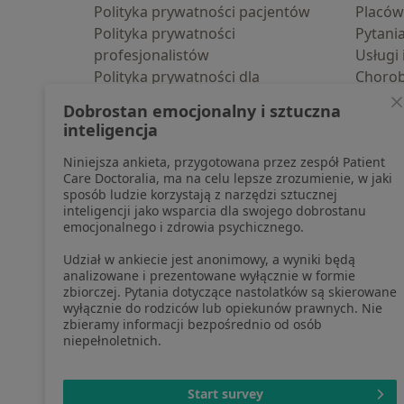
Polityka prywatności pacjentów
Placów
Polityka prywatności
Pytani
profesjonalistów
Usługi 
Polityka prywatności dla
Choro
profesjonalistów, których dane
Pomoc
Dobrostan emocjonalny i sztuczna
pozyskaliśmy samodzielnie
Aplika
inteligencja
Polityka cookies
Blog d
Niniejsza ankieta, przygotowana przez zespół Patient
Jak działają wyniki wyszukiwania
Care Doctoralia, ma na celu lepsze zrozumienie, w jaki
Dostępność
sposób ludzie korzystają z narzędzi sztucznej
O nas
inteligencji jako wsparcia dla swojego dobrostanu
emocjonalnego i zdrowia psychicznego.
Praca
Rekrutujemy!
Partnerzy
Udział w ankiecie jest anonimowy, a wyniki będą
Centrum prasowe
analizowane i prezentowane wyłącznie w formie
zbiorczej. Pytania dotyczące nastolatków są skierowane
Kontakt
wyłącznie do rodziców lub opiekunów prawnych. Nie
zbieramy informacji bezpośrednio od osób
niepełnoletnich.
otwiera się w now
otwiera s
o
Polska
,
Türkiye
,
España
,
Start survey