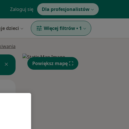
Zaloguj się
Dla profesjonalistów
je dzieci
Więcej filtrów
•
1
ukiwania
Powiększ mapę
Pon,
Wt,
Śr,
10 Sie
11 Sie
12 Sie