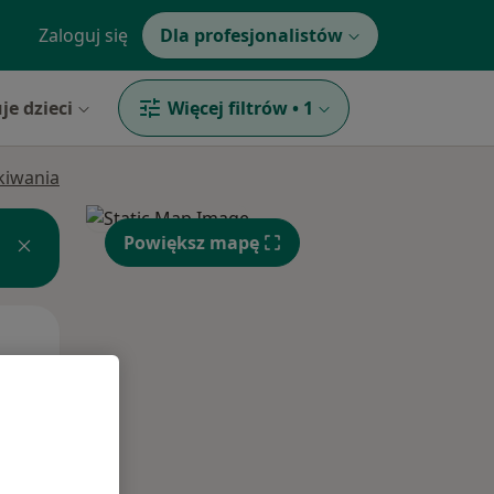
Zaloguj się
Dla profesjonalistów
je dzieci
Więcej filtrów
•
1
ukiwania
Powiększ mapę
Wt,
Śr,
Czw,
11 Sie
12 Sie
13 Sie