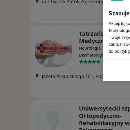
ul. Chyców Potok 26, Zakopane
•
Mapa
Szanuje
Akceptując
technologii
Tatrzańskie Cent
Twoje zwyc
Medyczne Galic
zaktualizo
Neurologia, Chirurgia,
do polityk 
·
Więcej
Dermatologia
16 opinii
Józefa Piłsudskiego 101, Poronin
•
Mapa
Uniwersytecki Szp
Ortopedyczno-
Rehabilitacyjny w