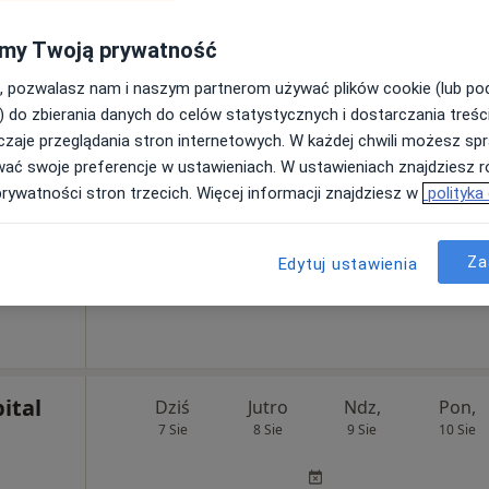
my Twoją prywatność
, pozwalasz nam i naszym partnerom używać plików cookie (lub p
) do zbierania danych do celów statystycznych i dostarczania treśc
rum
Dziś
Jutro
Ndz,
Pon,
zaje przeglądania stron internetowych. W każdej chwili możesz spr
aMed
7 Sie
8 Sie
9 Sie
10 Sie
wać swoje preferencje w ustawieniach. W ustawieniach znajdziesz ró
prywatności stron trzecich. Więcej informacji znajdziesz w
polityka
Umawianie online nie jest dostępne
Pokaż profil
Za
Edytuj ustawienia
ital
Dziś
Jutro
Ndz,
Pon,
7 Sie
8 Sie
9 Sie
10 Sie