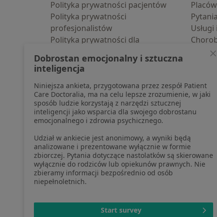
Polityka prywatności pacjentów
Placów
Polityka prywatności
Pytani
profesjonalistów
Usługi 
Polityka prywatności dla
Choro
profesjonalistów, których dane
Pomoc
Dobrostan emocjonalny i sztuczna
pozyskaliśmy samodzielnie
Aplika
inteligencja
Polityka cookies
Blog d
Niniejsza ankieta, przygotowana przez zespół Patient
Jak działają wyniki wyszukiwania
Care Doctoralia, ma na celu lepsze zrozumienie, w jaki
Dostępność
sposób ludzie korzystają z narzędzi sztucznej
O nas
inteligencji jako wsparcia dla swojego dobrostanu
emocjonalnego i zdrowia psychicznego.
Praca
Rekrutujemy!
Partnerzy
Udział w ankiecie jest anonimowy, a wyniki będą
Centrum prasowe
analizowane i prezentowane wyłącznie w formie
zbiorczej. Pytania dotyczące nastolatków są skierowane
Kontakt
wyłącznie do rodziców lub opiekunów prawnych. Nie
zbieramy informacji bezpośrednio od osób
niepełnoletnich.
otwiera się w now
otwiera s
o
Polska
,
Türkiye
,
España
,
Start survey