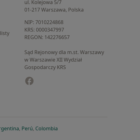
ul. Kolejowa 5/7
01-217 Warszawa, Polska
NIP: ⁠7010224868
KRS: ⁠0000347997
isty
REGON: ⁠142276657
Sąd Rejonowy dla m.st. Warszawy
w Warszawie XII Wydział
Gospodarczy KRS
Facebook
otwiera się w nowej karcie
cie
owej karcie
ię w nowej karcie
iera się w nowej karcie
otwiera się w nowej karcie
otwiera się w nowej karcie
otwiera się w nowej karcie
rgentina
,
Perú
,
Colombia