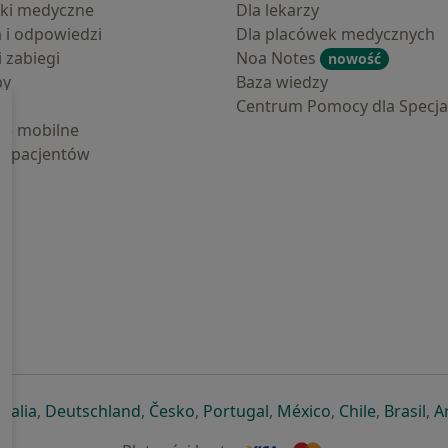
ki medyczne
Dla lekarzy
a i odpowiedzi
Dla placówek medycznych
i zabiegi
Noa Notes
nowość
by
Baza wiedzy
Centrum Pomocy dla Specjal
cje mobilne
la pacjentów
ej karcie
ię w nowej karcie
twiera się w nowej karcie
otwiera się w nowej karcie
otwiera się w nowej karcie
otwiera się w nowej karcie
otwiera się w nowej kar
otwiera się w n
otwiera s
otw
Italia
,
Deutschland
,
Česko
,
Portugal
,
México
,
Chile
,
Brasil
,
A