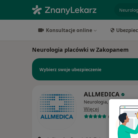
specjaliz
Konsultacje online
Ubezpiec
Neurologia placówki w Zakopanem
Wybierz swoje ubezpieczenie
ALLMEDICA
Neurologia, Pediatria, Int
Więcej
630 opinii