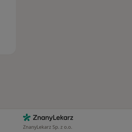
Kontakt
ZnanyLekarz - Strona główna
ZnanyLekarz Sp. z o.o.