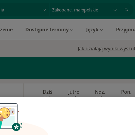
acja, badanie lub nazwisko
miasto lub dzielnica
zenie
Dostępne terminy
Język
Przyjmu
Jak działają wyniki wysz
Dziś
Jutro
Ndz,
Pon,
7 Sie
8 Sie
9 Sie
10 Sie
·
erna
Umawianie online nie jest dostępne
Pokaż profil