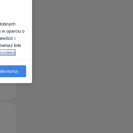
odobnych
i w oparciu o
Wt,
Śr,
Czw,
awdzić i
11 Sie
12 Sie
13 Sie
wnież linki
 cookies
akceptuj
Wt,
Śr,
Czw,
11 Sie
12 Sie
13 Sie