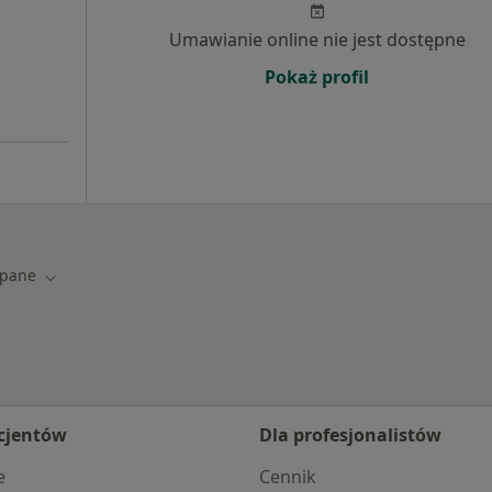
Umawianie online nie jest dostępne
Pokaż profil
opane
asto
Zmień miasto
cjentów
Dla profesjonalistów
e
Cennik