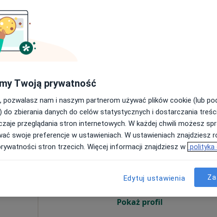
Pokaż profil
300 zł
my Twoją prywatność
, pozwalasz nam i naszym partnerom używać plików cookie (lub p
) do zbierania danych do celów statystycznych i dostarczania treśc
zaje przeglądania stron internetowych. W każdej chwili możesz spr
wać swoje preferencje w ustawieniach. W ustawieniach znajdziesz ró
ne
Dziś
Jutro
Ndz,
Pon,
prywatności stron trzecich. Więcej informacji znajdziesz w
polityka
.
7 Sie
8 Sie
9 Sie
10 Sie
·
rgologia
Za
Edytuj ustawienia
Umawianie online nie jest dostępne
Pokaż profil