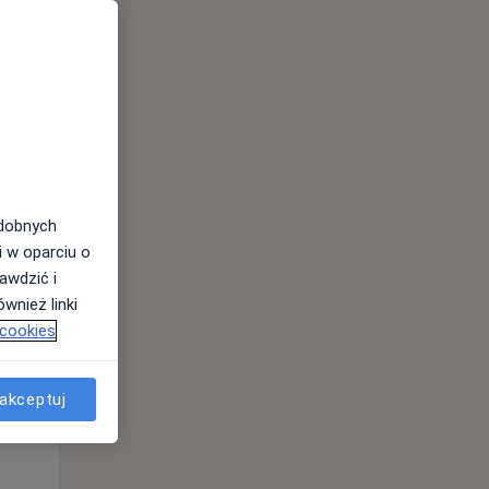
odobnych
i w oparciu o
awdzić i
wnież linki
Wt,
Śr,
Czw,
 cookies
11 Sie
12 Sie
13 Sie
akceptuj