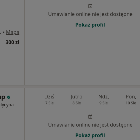
Umawianie online nie jest dostępne
Pokaż profil
e 25a, Kraków
•
Mapa
300 zł
oup
Dziś
Jutro
Ndz,
Pon,
7 Sie
8 Sie
9 Sie
10 Sie
edycyna
Umawianie online nie jest dostępne
Pokaż profil