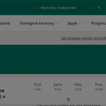
acja, badanie lub nazwisko
miasto lub dzielnica
zenie
Dostępne terminy
Język
Przyjmu
Jak działają wyniki wysz
Dziś
Jutro
Ndz,
Pon,
ne
7 Sie
8 Sie
9 Sie
10 Sie
t
Umawianie online nie jest dostępne