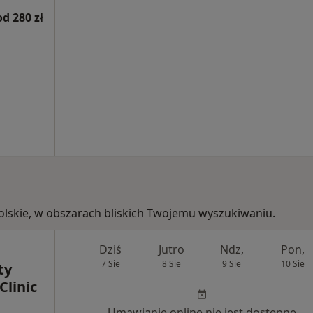
od 280 zł
opolskie, w obszarach bliskich Twojemu wyszukiwaniu.
Dziś
Jutro
Ndz,
Pon,
7 Sie
8 Sie
9 Sie
10 Sie
ty
Clinic
Umawianie online nie jest dostępne