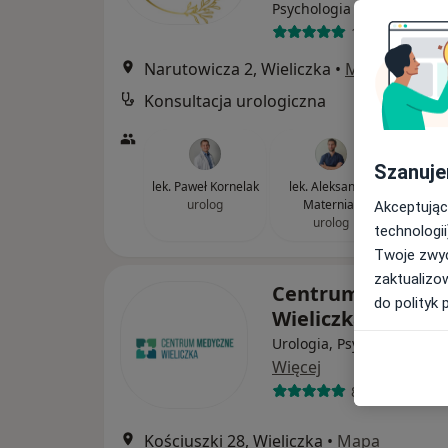
·
Więcej
Psychologia
1524 opinie
Narutowicza 2, Wieliczka
•
Mapa
Konsultacja urologiczna
Szanuje
lek. Paweł Kornelak
lek. Aleksander
urolog
Materniak
Akceptując
urolog
technologii
Twoje zwyc
zaktualizo
Centrum Medycz
do polityk 
Wieliczka Sp z o.o
Urologia, Psychiatria, Ale
Więcej
88 opinii
Kościuszki 28, Wieliczka
•
Mapa