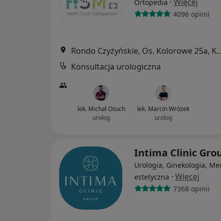
·
Więcej
Ortopedia
4096 opinii
Rondo Czyżyńskie, Os. Kolorow
Konsultacja urologiczna
lek. Michał Osuch
lek. Marcin Wróżek
urolog
urolog
Intima Clinic Gr
Urologia, Ginekologia, M
·
Więcej
estetyczna
7368 opinii