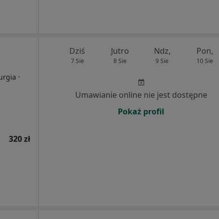
Dziś
Jutro
Ndz,
Pon,
7 Sie
8 Sie
9 Sie
10 Sie
·
urgia
Umawianie online nie jest dostępne
Pokaż profil
320 zł