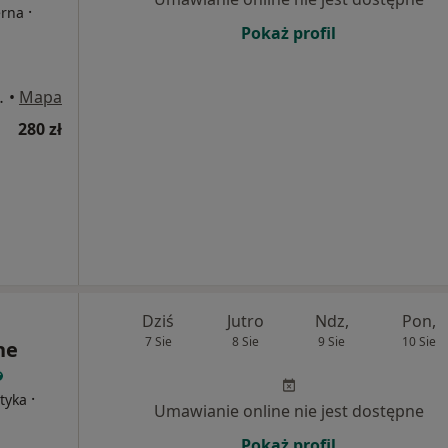
·
erna
Pokaż profil
wy nr 2, Kraków
•
Mapa
280 zł
Dziś
Jutro
Ndz,
Pon,
7 Sie
8 Sie
9 Sie
10 Sie
ne
·
tyka
Umawianie online nie jest dostępne
Pokaż profil