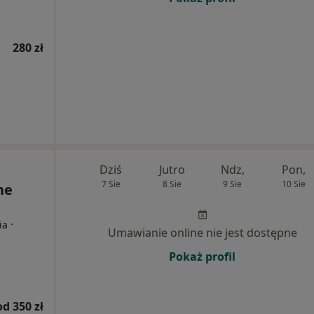
280 zł
Dziś
Jutro
Ndz,
Pon,
7 Sie
8 Sie
9 Sie
10 Sie
ne
·
ia
Umawianie online nie jest dostępne
Pokaż profil
od 350 zł