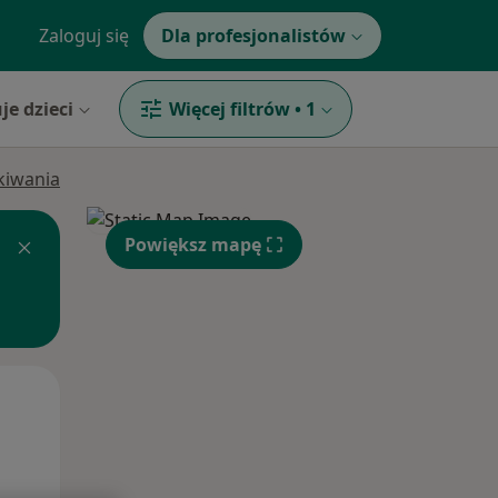
Zaloguj się
Dla profesjonalistów
je dzieci
Więcej filtrów
•
1
ukiwania
Powiększ mapę
Wt,
Śr,
Czw,
11 Sie
12 Sie
13 Sie