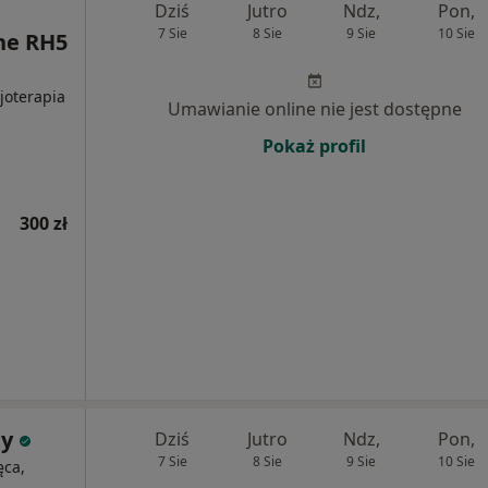
Dziś
Jutro
Ndz,
Pon,
7 Sie
8 Sie
9 Sie
10 Sie
ne RH5
zjoterapia
Umawianie online nie jest dostępne
Pokaż profil
300 zł
ny
Dziś
Jutro
Ndz,
Pon,
7 Sie
8 Sie
9 Sie
10 Sie
ęca,