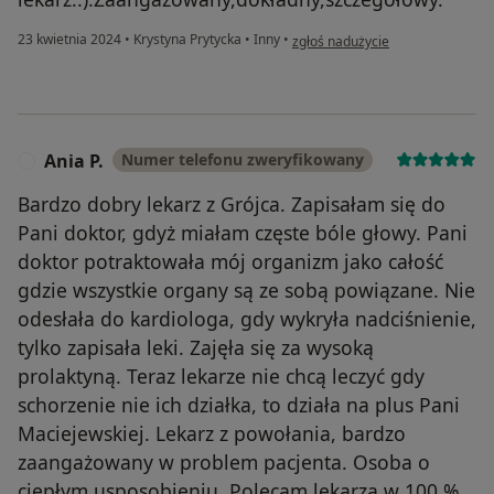
w opinii użytkownika Krzysztofa
23 kwietnia 2024
•
Krystyna Prytycka
•
Inny
•
zgłoś nadużycie
Ania P.
Numer telefonu zweryfikowany
A
Bardzo dobry lekarz z Grójca. Zapisałam się do
Pani doktor, gdyż miałam częste bóle głowy. Pani
doktor potraktowała mój organizm jako całość
gdzie wszystkie organy są ze sobą powiązane. Nie
odesłała do kardiologa, gdy wykryła nadciśnienie,
tylko zapisała leki. Zajęła się za wysoką
prolaktyną. Teraz lekarze nie chcą leczyć gdy
schorzenie nie ich działka, to działa na plus Pani
Maciejewskiej. Lekarz z powołania, bardzo
zaangażowany w problem pacjenta. Osoba o
ciepłym usposobieniu. Polecam lekarza w 100 %.