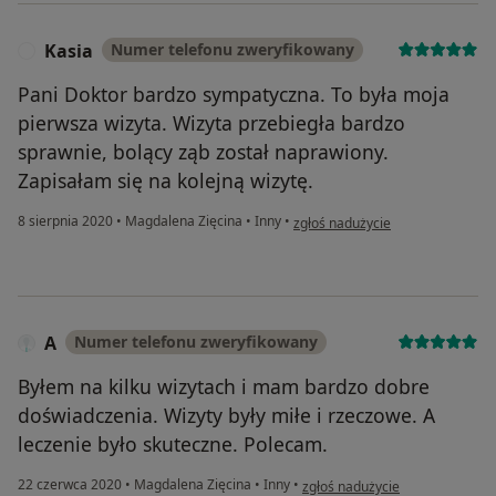
Kasia
Numer telefonu zweryfikowany
K
Pani Doktor bardzo sympatyczna. To była moja
pierwsza wizyta. Wizyta przebiegła bardzo
sprawnie, bolący ząb został naprawiony.
Zapisałam się na kolejną wizytę.
w opinii użytkownika Kasia
8 sierpnia 2020
•
Magdalena Zięcina
•
Inny
•
zgłoś nadużycie
A
Numer telefonu zweryfikowany
Byłem na kilku wizytach i mam bardzo dobre
doświadczenia. Wizyty były miłe i rzeczowe. A
leczenie było skuteczne. Polecam.
w opinii użytkownika A
22 czerwca 2020
•
Magdalena Zięcina
•
Inny
•
zgłoś nadużycie