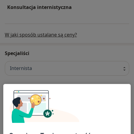
Konsultacja internistyczna
W jaki sposób ustalane są ceny?
Specjaliści
Internista
Zygmunt Piekarski
Internista
2 opinie
Sylwia Banaszak