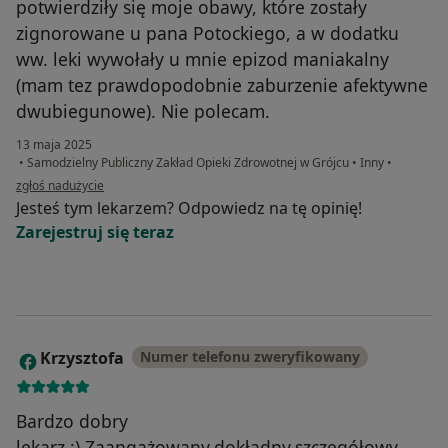
potwierdziły się moje obawy, które zostały
zignorowane u pana Potockiego, a w dodatku
ww. leki wywołały u mnie epizod maniakalny
(mam tez prawdopodobnie zaburzenie afektywne
dwubiegunowe). Nie polecam.
13 maja 2025
•
Samodzielny Publiczny Zakład Opieki Zdrowotnej w Grójcu
•
Inny
•
w opinii użytkownika Natalia
zgłoś nadużycie
Jesteś tym lekarzem? Odpowiedz na tę opinię!
Zarejestruj się teraz
Krzysztofa
Numer telefonu zweryfikowany
K
Bardzo dobry
lekarz.:).Zaangażowany,dokładny,szczegółowy.