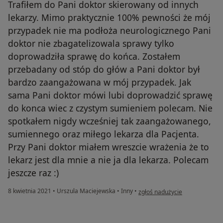
Trafiłem do Pani doktor skierowany od innych
lekarzy. Mimo praktycznie 100% pewności że mój
przypadek nie ma podłoża neurologicznego Pani
doktor nie zbagatelizowala sprawy tylko
doprowadziła sprawę do końca. Zostałem
przebadany od stóp do głów a Pani doktor był
bardzo zaangażowana w mój przypadek. Jak
sama Pani doktor mówi lubi doprowadzić sprawę
do konca wiec z czystym sumieniem polecam. Nie
spotkałem nigdy wcześniej tak zaangażowanego,
sumiennego oraz miłego lekarza dla Pacjenta.
Przy Pani doktor miałem wreszcie wrażenia że to
lekarz jest dla mnie a nie ja dla lekarza. Polecam
jeszcze raz :)
w opinii użytkownika K.N.
8 kwietnia 2021
•
Urszula Maciejewska
•
Inny
•
zgłoś nadużycie