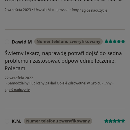
w opinii użytkownika Ania P.
2 września 2023
•
Urszula Maciejewska
•
Inny
•
zgłoś nadużycie
Dawid M
Numer telefonu zweryfikowany
D
Świetny lekarz, naprawdę potrafi dojść do sedna
problemu i zastosować odpowiednie leczenie.
Polecam
22 września 2022
•
Samodzielny Publiczny Zakład Opieki Zdrowotnej w Grójcu
•
Inny
•
w opinii użytkownika Dawid M
zgłoś nadużycie
K.N.
Numer telefonu zweryfikowany
K