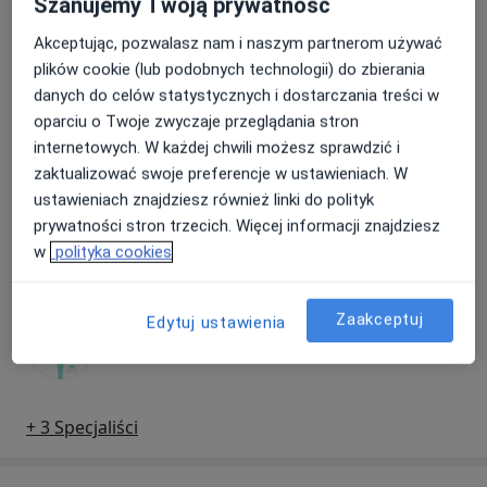
Szanujemy Twoją prywatność
Internista, Kardiolog
Akceptując, pozwalasz nam i naszym partnerom używać
plików cookie (lub podobnych technologii) do zbierania
Alina Kazała
danych do celów statystycznych i dostarczania treści w
Internista
oparciu o Twoje zwyczaje przeglądania stron
internetowych. W każdej chwili możesz sprawdzić i
zaktualizować swoje preferencje w ustawieniach. W
ustawieniach znajdziesz również linki do polityk
Zbigniew Binio
prywatności stron trzecich. Więcej informacji znajdziesz
Internista, Kardiolog
w
polityka cookies
lek. Jerzy Bieleń
Zaakceptuj
Edytuj ustawienia
Internista
+ 3 Specjaliści