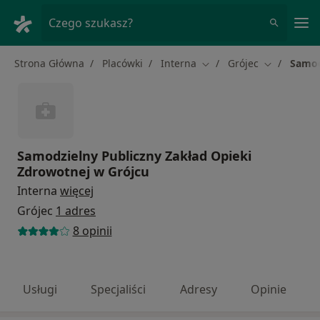
Me
Czego szukasz?
Strona Główna
Placówki
Interna
Grójec
Samod
Zmień miasto
Zmień mias
Samodzielny Publiczny Zakład Opieki
Zdrowotnej w Grójcu
Interna
więcej
Grójec
1 adres
8 opinii
Usługi
Specjaliści
Adresy
Opinie