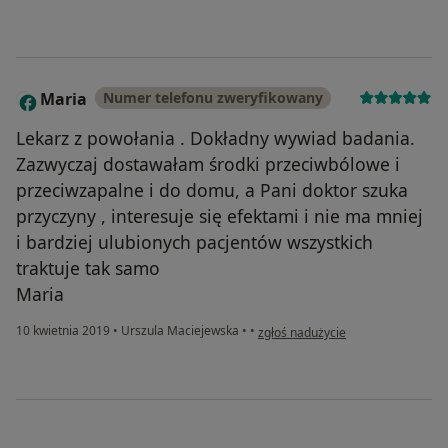
Maria
Numer telefonu zweryfikowany
M
Lekarz z powołania . Dokładny wywiad badania.
Zazwyczaj dostawałam środki przeciwbólowe i
przeciwzapalne i do domu, a Pani doktor szuka
przyczyny , interesuje się efektami i nie ma mniej
i bardziej ulubionych pacjentów wszystkich
traktuje tak samo
Maria
w opinii użytkownika Maria
10 kwietnia 2019
•
Urszula Maciejewska
•
•
zgłoś nadużycie