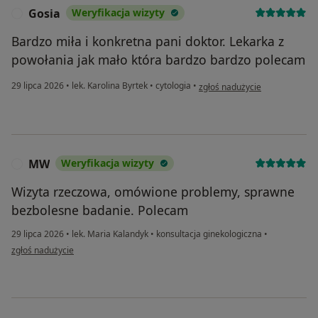
Gosia
Weryfikacja wizyty
G
Bardzo miła i konkretna pani doktor. Lekarka z
powołania jak mało która bardzo bardzo polecam
w opinii użytkownika Gosia
29 lipca 2026
•
lek. Karolina Byrtek
•
cytologia
•
zgłoś nadużycie
MW
Weryfikacja wizyty
M
Wizyta rzeczowa, omówione problemy, sprawne
bezbolesne badanie. Polecam
29 lipca 2026
•
lek. Maria Kalandyk
•
konsultacja ginekologiczna
•
w opinii użytkownika MW
zgłoś nadużycie