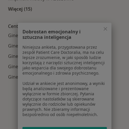
Więcej (15)
Więcej w kategorii: Najczęście leczone choroby
Centra medyczne Ginekologia w pobliżu
Dobrostan emocjonalny i
Ginekologia centra medyczne w Krosnie
sztuczna inteligencja
Ginekologia centra medyczne w Dębicy
Niniejsza ankieta, przygotowana przez
zespół Patient Care Doctoralia, ma na celu
Ginekologia centra medyczne w Strzyżowie
lepsze zrozumienie, w jaki sposób ludzie
korzystają z narzędzi sztucznej inteligencji
Ginekologia centra medyczne w Lublinie
jako wsparcia dla swojego dobrostanu
emocjonalnego i zdrowia psychicznego.
Ginekologia centra medyczne w Ropczycach
Udział w ankiecie jest anonimowy, a wyniki
będą analizowane i prezentowane
wyłącznie w formie zbiorczej. Pytania
dotyczące nastolatków są skierowane
wyłącznie do rodziców lub opiekunów
prawnych. Nie zbieramy informacji
bezpośrednio od osób niepełnoletnich.