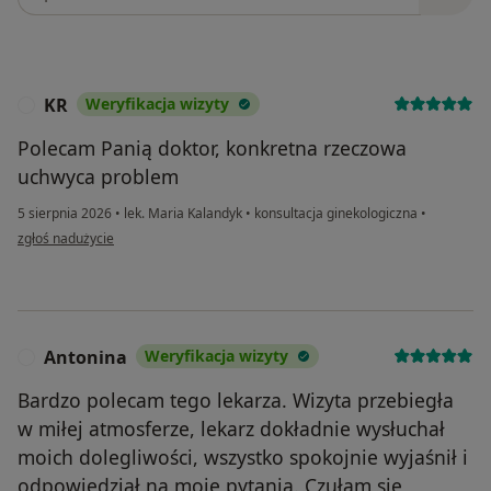
KR
Weryfikacja wizyty
K
Polecam Panią doktor, konkretna rzeczowa
uchwyca problem
5 sierpnia 2026
•
lek. Maria Kalandyk
•
konsultacja ginekologiczna
•
w opinii użytkownika KR
zgłoś nadużycie
Antonina
Weryfikacja wizyty
A
Bardzo polecam tego lekarza. Wizyta przebiegła
w miłej atmosferze, lekarz dokładnie wysłuchał
moich dolegliwości, wszystko spokojnie wyjaśnił i
odpowiedział na moje pytania. Czułam się