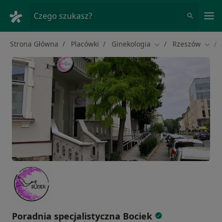
Me
Czego szukasz?
Strona Główna
Placówki
Ginekologia
Rzeszów
Zmień miasto
Zmie
Poradnia specjalistyczna Bociek