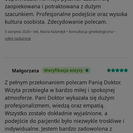
zaopiekowana i potraktowana z dużym
szacunkiem. Profesjonalne podejście oraz wysoka
kultura osobista. Zdecydowanie polecam.
5 sierpnia 2026
•
lek. Maria Kalandyk
•
konsultacja ginekologiczna
•
w opinii użytkownika Antonina
zgłoś nadużycie
Małgorzata
Weryfikacja wizyty
M
Z pełnym przekonaniem polecam Panią Doktor.
Wizyta przebiegła w bardzo miłej i spokojnej
atmosferze. Pani Doktor wykazała się dużym
profesjonalizmem, wiedzą oraz empatią.
Wszystko zostało dokładnie wyjaśnione, a
podejście do pacjentki było niezwykle troskliwe i
indywidualne. Jestem bardzo zadowolona z