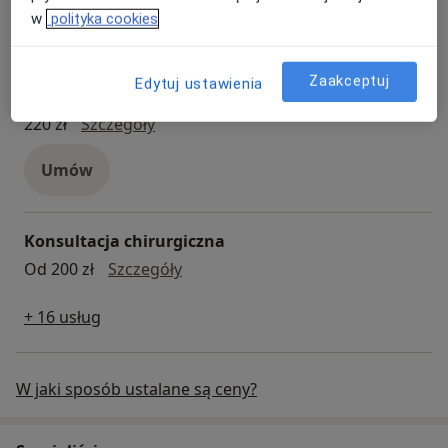
w
polityka cookies
Umów
Zaakceptuj
Edytuj ustawienia
Konsultacja pediatryczna
konsultacja pediatryczna
220 zł
Szczegóły
Umów
Konsultacja chirurgiczna
Konsultacja chirurgiczna
Od 200 zł
Szczegóły
+ 16 usług
W jaki sposób ustalane są ceny?