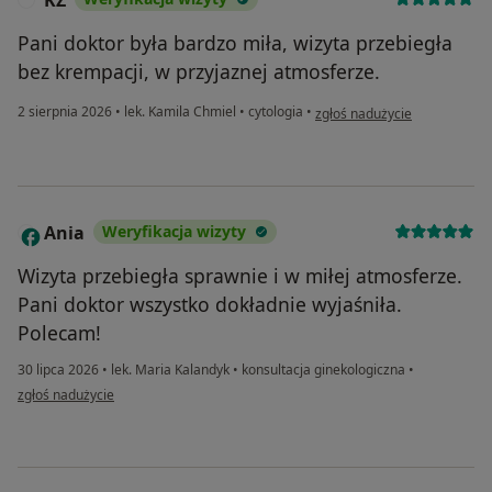
Pani doktor była bardzo miła, wizyta przebiegła
bez krempacji, w przyjaznej atmosferze.
w opinii użytkownika KZ
2 sierpnia 2026
•
lek. Kamila Chmiel
•
cytologia
•
zgłoś nadużycie
Ania
Weryfikacja wizyty
A
Wizyta przebiegła sprawnie i w miłej atmosferze.
Pani doktor wszystko dokładnie wyjaśniła.
Polecam!
30 lipca 2026
•
lek. Maria Kalandyk
•
konsultacja ginekologiczna
•
w opinii użytkownika Ania
zgłoś nadużycie