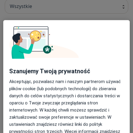
Wszystkie
Cytologia
cytologia
80 zł
Szczegóły
Umów
Szanujemy Twoją prywatność
Konsultacja diabetologiczna
Akceptując, pozwalasz nam i naszym partnerom używać
konsultacja diabetologiczna
250 zł
Szczegóły
plików cookie (lub podobnych technologii) do zbierania
danych do celów statystycznych i dostarczania treści w
Umów
oparciu o Twoje zwyczaje przeglądania stron
internetowych. W każdej chwili możesz sprawdzić i
zaktualizować swoje preferencje w ustawieniach. W
Konsultacja ginekologiczna
ustawieniach znajdziesz również linki do polityk
konsultacja ginekologiczna
270 zł
Szczegóły
prywatności stron trzecich. Więcej informacji znajdziesz