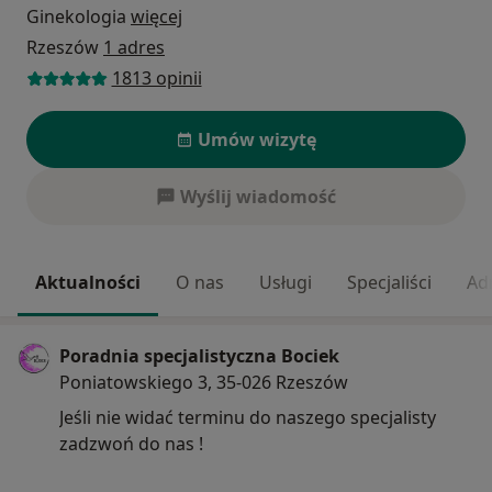
Ginekologia
więcej
Rzeszów
1 adres
1813 opinii
Umów wizytę
Wyślij wiadomość
Aktualności
O nas
Usługi
Specjaliści
Ad
Poradnia specjalistyczna Bociek
Poniatowskiego 3, 35-026 Rzeszów
Jeśli nie widać terminu do naszego specjalisty
zadzwoń do nas !