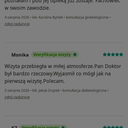
poznałam i pod jej opieką już zostaje. Fachowiec
w swoim zawodzie.
4 sierpnia 2026
•
lek. Karolina Byrtek
•
konsultacja ginekologiczna
•
w opinii użytkownika Aneta Filipek
zgłoś nadużycie
Monika
Weryfikacja wizyty
M
Wizyta przebiegła w miłej atmosferze.Pan Doktor
był bardzo rzeczowy.Wyjasmił co mógł jak na
pierwszą wizytę.Polecam.
3 sierpnia 2026
•
lek. Jakub Drążek
•
konsultacja diabetologiczna
•
w opinii użytkownika Monika
zgłoś nadużycie
KZ
Weryfikacja wizyty
K