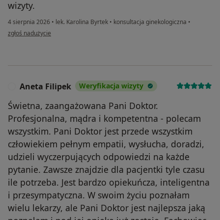
wizyty.
4 sierpnia 2026
•
lek. Karolina Byrtek
•
konsultacja ginekologiczna
•
w opinii użytkownika Małgorzata
zgłoś nadużycie
Aneta Filipek
Weryfikacja wizyty
A
Świetna, zaangażowana Pani Doktor.
Profesjonalna, mądra i kompetentna - polecam
wszystkim. Pani Doktor jest przede wszystkim
człowiekiem pełnym empatii, wysłucha, doradzi,
udzieli wyczerpujących odpowiedzi na każde
pytanie. Zawsze znajdzie dla pacjentki tyle czasu
ile potrzeba. Jest bardzo opiekuńcza, inteligentna
i przesympatyczna. W swoim życiu poznałam
wielu lekarzy, ale Pani Doktor jest najlepsza jaką