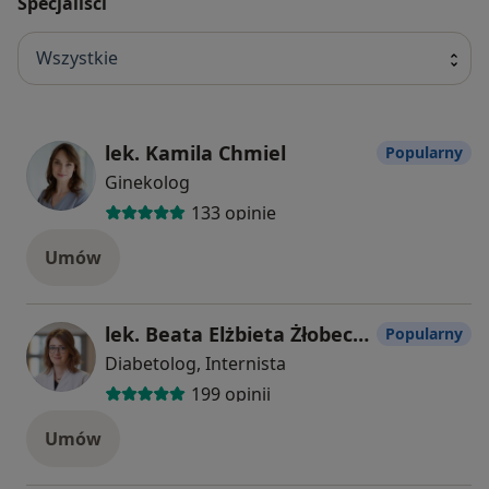
Specjaliści
Wszystkie
lek. Kamila Chmiel
Popularny
Ginekolog
133 opinie
Umów
lek. Beata Elżbieta Żłobecka-Pasierb
Popularny
Diabetolog, Internista
199 opinii
Umów