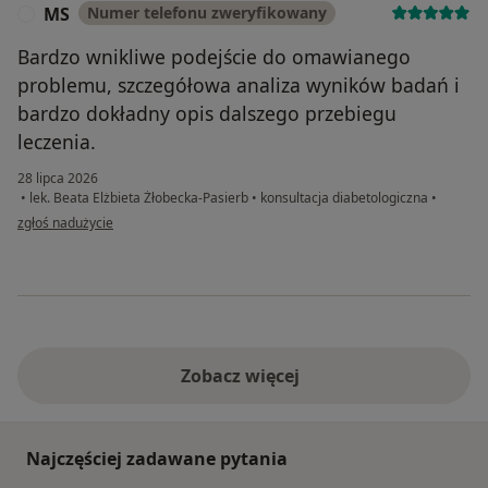
MS
Numer telefonu zweryfikowany
M
Bardzo wnikliwe podejście do omawianego
problemu, szczegółowa analiza wyników badań i
bardzo dokładny opis dalszego przebiegu
leczenia.
28 lipca 2026
•
lek. Beata Elżbieta Żłobecka-Pasierb
•
konsultacja diabetologiczna
•
w opinii użytkownika MS
zgłoś nadużycie
Zobacz więcej
Najczęściej zadawane pytania