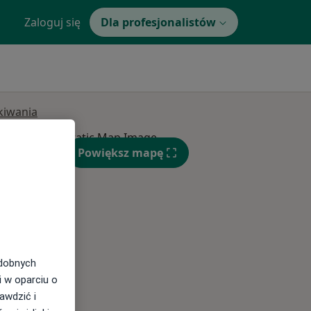
Zaloguj się
Dla profesjonalistów
ukiwania
Powiększ mapę
Wt,
Śr,
Czw,
11 Sie
12 Sie
13 Sie
odobnych
i w oparciu o
awdzić i