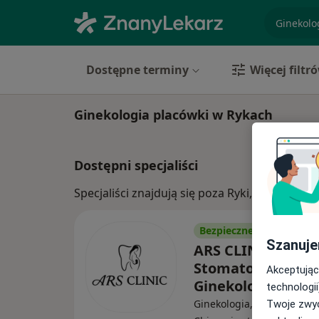
specjaliz
Dostępne terminy
Więcej filtr
Ginekologia placówki w Rykach
Dostępni specjaliści
Specjaliści znajdują się poza Ryki, lubelskie
Bezpieczne płatności
Szanuje
ARS CLINIC
Stomatologia &
Akceptując
Ginekologia
technologii
Ginekologia, Stomatologia
Twoje zwyc