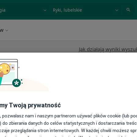
acja, badanie lub nazwisko
miasto lub dzielnica
ów
Jak działają wyniki wysz
, w obszarach bliskich Twojemu wyszukiwaniu.
Dziś
Jutro
Ndz,
Pon,
my Twoją prywatność
7 Sie
8 Sie
9 Sie
10 Sie
, pozwalasz nam i naszym partnerom używać plików cookie (lub p
) do zbierania danych do celów statystycznych i dostarczania treśc
Umawianie online nie jest dostępne
,
zaje przeglądania stron internetowych. W każdej chwili możesz spr
Pokaż profil