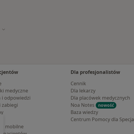
asto
Zmień miasto
cjentów
Dla profesjonalistów
e
Cennik
ki medyczne
Dla lekarzy
a i odpowiedzi
Dla placówek medycznych
i zabiegi
Noa Notes
nowość
by
Baza wiedzy
Centrum Pomocy dla Specjal
cje mobilne
la pacjentów