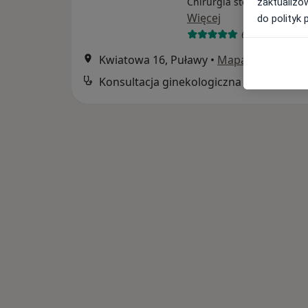
Chirurgia stomatologiczn
zaktualizo
Więcej
do polityk 
63 opinie
Kwiatowa 16, Puławy
•
Mapa
Konsultacja ginekologiczna