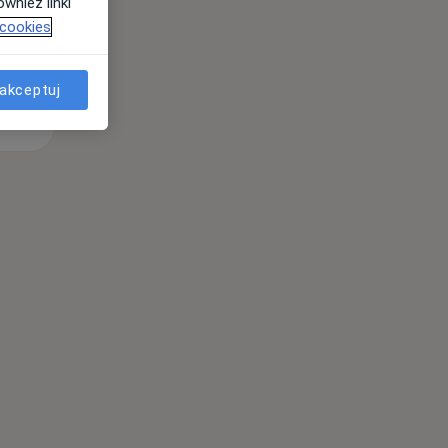
wnież linki
 cookies
akceptuj