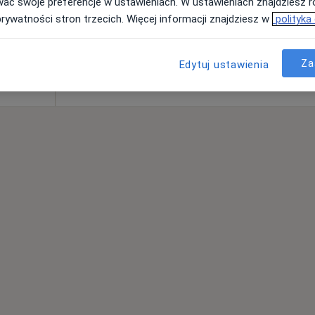
·
a
wać swoje preferencje w ustawieniach. W ustawieniach znajdziesz ró
prywatności stron trzecich. Więcej informacji znajdziesz w
polityka
Za
Edytuj ustawienia
od 250 zł