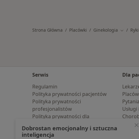
Strona Główna
Placówki
Ginekologia
Ryki
Zmień mi
Serwis
Dla pa
Regulamin
Lekarz
Polityka prywatności pacjentów
Placów
Polityka prywatności
Pytani
profesjonalistów
Usługi 
Polityka prywatności dla
Choro
profesjonalistów, których dane
Pomoc
Dobrostan emocjonalny i sztuczna
pozyskaliśmy samodzielnie
Aplika
inteligencja
Polityka cookies
Blog d