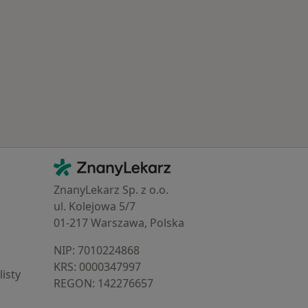
Kontakt
ZnanyLekarz - Strona główna
ZnanyLekarz Sp. z o.o.
ul. Kolejowa 5/7
01-217 Warszawa, Polska
NIP: ⁠7010224868
KRS: ⁠0000347997
isty
REGON: ⁠142276657