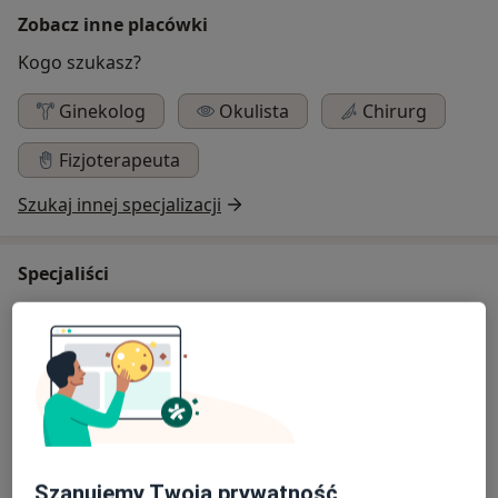
Zobacz inne placówki
Kogo szukasz?
Ginekolog
Okulista
Chirurg
Fizjoterapeuta
Szukaj innej specjalizacji
Specjaliści
Ginekolog
Anita Barbara Łabuszewska-Pyrka
Ginekolog
4 opinie
Szanujemy Twoją prywatność