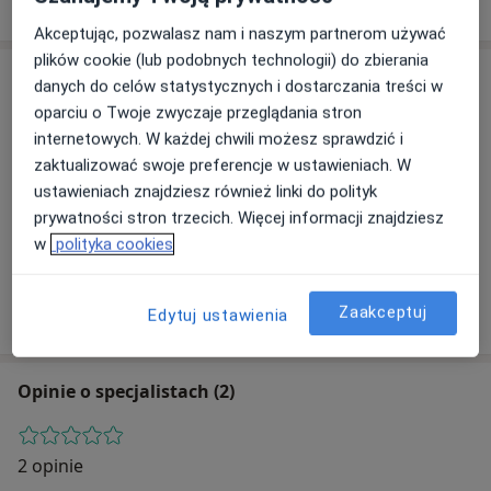
Akceptując, pozwalasz nam i naszym partnerom używać
plików cookie (lub podobnych technologii) do zbierania
Adres
danych do celów statystycznych i dostarczania treści w
oparciu o Twoje zwyczaje przeglądania stron
internetowych. W każdej chwili możesz sprawdzić i
zaktualizować swoje preferencje w ustawieniach. W
Powiększ mapę
ustawieniach znajdziesz również linki do polityk
prywatności stron trzecich. Więcej informacji znajdziesz
w
polityka cookies
Samodzielny Publiczny Zespół Zakładów Opieki
Zdrowotnej w Pionkach
Henryka Sienkiewicza 29, 26-670 Pionki
Zaakceptuj
Edytuj ustawienia
Opinie o specjalistach (2)
2 opinie