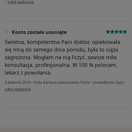
w opinii użytkownika Konto zostało usunięte
•
zgłoś nadużycie
Konto zostało usunięte
Świetna, kompetentna Pani doktor, opiekowała
się mną do samego dnia porodu, była to ciąża
zagrożona. Mogłam na nią liczyć, zawsze miła
konsultacja, profesjonalna. W 100 % polecam,
lekarz z powołania.
3 kwietnia 2018
•
Anita Barbara Łabuszewska-Pyrka
•
prowadzenie ciąży
•
w opinii użytkownika Konto zostało usunięte
zgłoś nadużycie