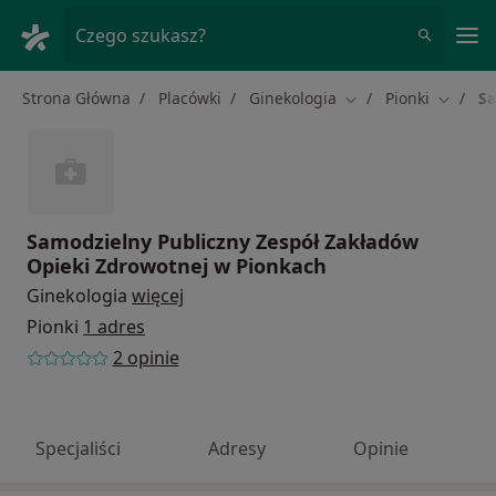
Me
Czego szukasz?
Strona Główna
Placówki
Ginekologia
Pionki
Sa
Zmień miasto
Zmień m
Samodzielny Publiczny Zespół Zakładów
Opieki Zdrowotnej w Pionkach
Ginekologia
więcej
Pionki
1 adres
2 opinie
Specjaliści
Adresy
Opinie