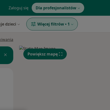
Zaloguj się
Dla profesjonalistów
je dzieci
Więcej filtrów
•
1
ukiwania
Powiększ mapę
Śr,
Czw,
Pt,
12 Sie
13 Sie
14 Sie