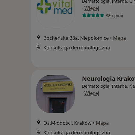
Dermatologia, Interna, Gi
·
Więcej
38 opinii
Bocheńska 28a, Niepołomice
•
Mapa
Konsultacja dermatologiczna
Neurologia Krak
Dermatologia, Interna, Ne
·
Więcej
Os.Młodości, Kraków
•
Mapa
Konsultacja dermatologiczna