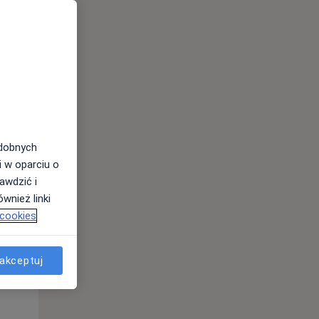
Śr,
Czw,
Pt,
12 Sie
13 Sie
14 Sie
odobnych
i w oparciu o
awdzić i
wnież linki
 cookies
akceptuj