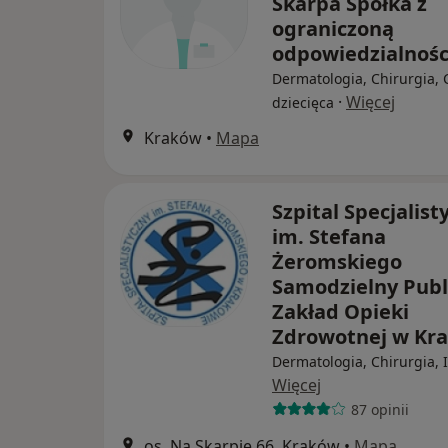
Skarpa Spółka z
ograniczoną
odpowiedzialnoś
Dermatologia, Chirurgia, 
·
Więcej
dziecięca
Kraków
•
Mapa
Szpital Specjalist
im. Stefana
Żeromskiego
Samodzielny Publ
Zakład Opieki
Zdrowotnej w Kr
Dermatologia, Chirurgia, 
Więcej
87 opinii
os. Na Skarpie 66, Kraków
•
Mapa