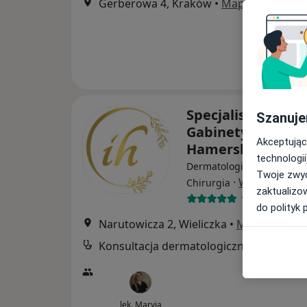
Gerberowa 4, Kraków
•
Mapa
Specjalistyczne
Szanuje
Gabinety Medycz
Akceptując
Hamerski & Inglo
technologii
Dermatologia, Psychologia
Twoje zwyc
·
Więcej
Chirurgia
zaktualizo
1526 opinii
do polityk 
Narutowicza 2, Wieliczka
•
Mapa
Konsultacja dermatologiczna
lek. Maryia