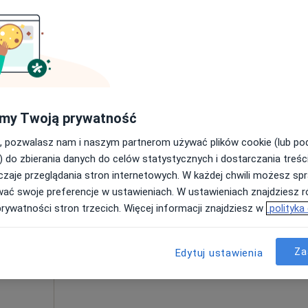
Dziś
Jutro
Pon,
Wt,
my Twoją prywatność
ne
8 Sie
9 Sie
10 Sie
11 Sie
, pozwalasz nam i naszym partnerom używać plików cookie (lub p
t
) do zbierania danych do celów statystycznych i dostarczania treśc
,
zaje przeglądania stron internetowych. W każdej chwili możesz spr
Umawianie online nie jest dostępne
wać swoje preferencje w ustawieniach. W ustawieniach znajdziesz ró
Pokaż profil
prywatności stron trzecich. Więcej informacji znajdziesz w
polityka
300 zł
Za
Edytuj ustawienia