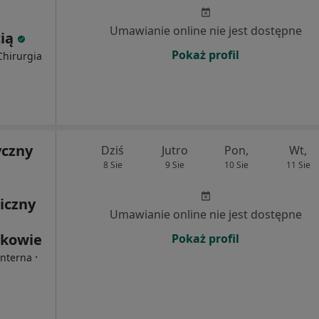
Umawianie online nie jest dostępne
cią
Pokaż profil
Chirurgia
yczny
Dziś
Jutro
Pon,
Wt,
8 Sie
9 Sie
10 Sie
11 Sie
iczny
Umawianie online nie jest dostępne
akowie
Pokaż profil
·
Interna