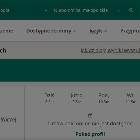
acja, badanie lub nazwisko
miasto lub dzielnica
zenie
Dostępne terminy
Język
Przyjmu
ach
Jak działają wyniki wysz
Dziś
Jutro
Pon,
Wt,
8 Sie
9 Sie
10 Sie
11 Sie
·
Więcej
Umawianie online nie jest dostępne
Pokaż profil