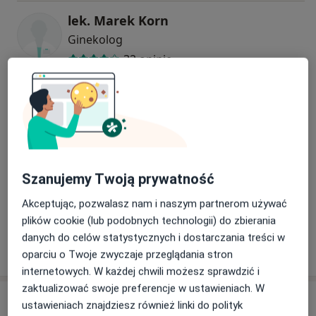
lek. Marek Korn
Ginekolog
32 opinie
Arkadiusz Blukacz
Ginekolog
29 opinii
Szanujemy Twoją prywatność
dr n. med. Maja Kufelnicka-Babout
Ginekolog, Ultrasonografista, Perinatolog
Akceptując, pozwalasz nam i naszym partnerom używać
169 opinii
plików cookie (lub podobnych technologii) do zbierania
danych do celów statystycznych i dostarczania treści w
oparciu o Twoje zwyczaje przeglądania stron
+ 4 Specjaliści
internetowych. W każdej chwili możesz sprawdzić i
zaktualizować swoje preferencje w ustawieniach. W
Adres
ustawieniach znajdziesz również linki do polityk