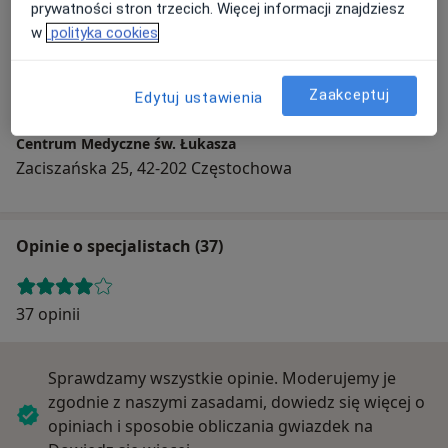
prywatności stron trzecich. Więcej informacji znajdziesz
w
polityka cookies
Powiększ mapę
Zaakceptuj
Edytuj ustawienia
Centrum Medyczne św. Łukasza
Zaciszańska 25, 42-202 Częstochowa
Opinie o specjalistach (37)
37 opinii
Sprawdzamy wszystkie opinie. Moderujemy je
zgodnie z naszymi zasadami, dowiedz się więcej o
opiniach i sposobie obliczania gwiazdek na