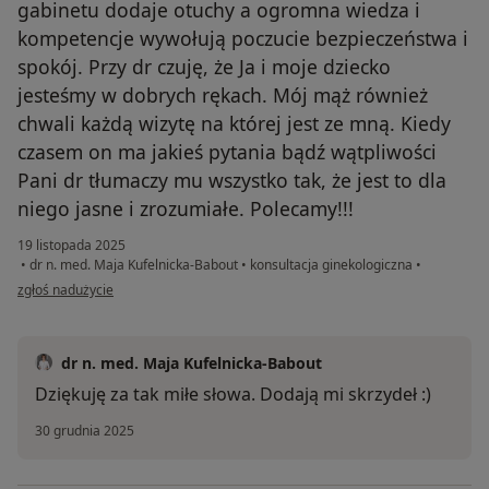
gabinetu dodaje otuchy a ogromna wiedza i
kompetencje wywołują poczucie bezpieczeństwa i
spokój. Przy dr czuję, że Ja i moje dziecko
jesteśmy w dobrych rękach. Mój mąż również
chwali każdą wizytę na której jest ze mną. Kiedy
czasem on ma jakieś pytania bądź wątpliwości
Pani dr tłumaczy mu wszystko tak, że jest to dla
niego jasne i zrozumiałe. Polecamy!!!
19 listopada 2025
•
dr n. med. Maja Kufelnicka-Babout
•
konsultacja ginekologiczna
•
w opinii użytkownika Małgosia
zgłoś nadużycie
dr n. med. Maja Kufelnicka-Babout
Dziękuję za tak miłe słowa. Dodają mi skrzydeł :)
30 grudnia 2025