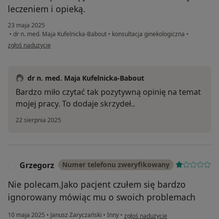
leczeniem i opieką.
23 maja 2025
•
dr n. med. Maja Kufelnicka-Babout
•
konsultacja ginekologiczna
•
w opinii użytkownika Magdalena
zgłoś nadużycie
dr n. med. Maja Kufelnicka-Babout
Bardzo miło czytać tak pozytywną opinię na temat
mojej pracy. To dodaje skrzydeł..
22 sierpnia 2025
Grzegorz
Numer telefonu zweryfikowany
G
Nie polecam.Jako pacjent czułem się bardzo
ignorowany mówiąc mu o swoich problemach
w opinii użytkownika Grzegorz
10 maja 2025
•
Janusz Zaryczański
•
Inny
•
zgłoś nadużycie