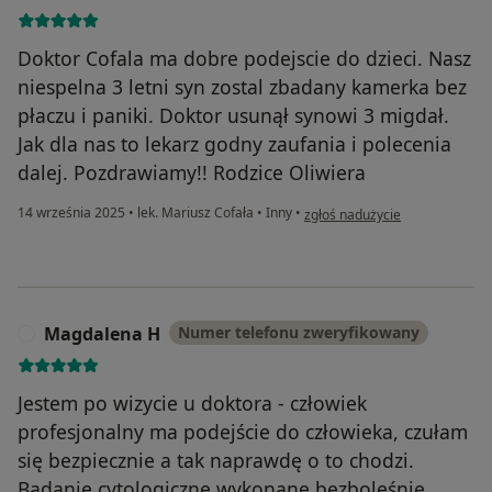
Doktor Cofala ma dobre podejscie do dzieci. Nasz
niespelna 3 letni syn zostal zbadany kamerka bez
płaczu i paniki. Doktor usunął synowi 3 migdał.
Jak dla nas to lekarz godny zaufania i polecenia
dalej. Pozdrawiamy!! Rodzice Oliwiera
w opinii użytkownika Aleksand
14 września 2025
•
lek. Mariusz Cofała
•
Inny
•
zgłoś nadużycie
Magdalena H
Numer telefonu zweryfikowany
M
Jestem po wizycie u doktora - człowiek
profesjonalny ma podejście do człowieka, czułam
się bezpiecznie a tak naprawdę o to chodzi.
Badanie cytologiczne wykonane bezboleśnie.