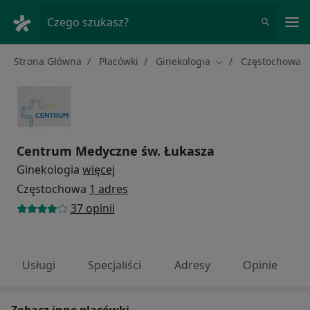
Me
Czego szukasz?
Strona Główna
Placówki
Ginekologia
Częstochowa
Zmień miasto
Centrum Medyczne św. Łukasza
Ginekologia
więcej
Częstochowa
1 adres
37 opinii
Usługi
Specjaliści
Adresy
Opinie
Zobacz inne placówki