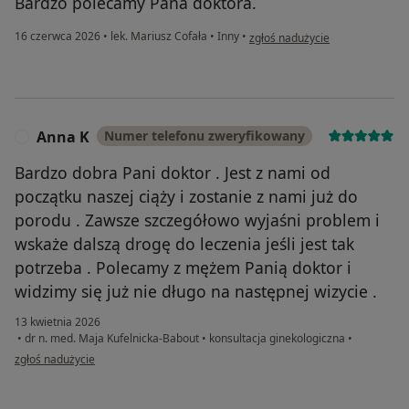
Bardzo polecamy Pana doktora.
w opinii użytkownika Karolina
16 czerwca 2026
•
lek. Mariusz Cofała
•
Inny
•
zgłoś nadużycie
Anna K
Numer telefonu zweryfikowany
A
Bardzo dobra Pani doktor . Jest z nami od
początku naszej ciąży i zostanie z nami już do
porodu . Zawsze szczegółowo wyjaśni problem i
wskaże dalszą drogę do leczenia jeśli jest tak
potrzeba . Polecamy z mężem Panią doktor i
widzimy się już nie długo na następnej wizycie .
13 kwietnia 2026
•
dr n. med. Maja Kufelnicka-Babout
•
konsultacja ginekologiczna
•
w opinii użytkownika Anna K
zgłoś nadużycie