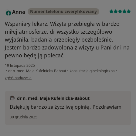
Anna
Numer telefonu zweryfikowany
A
Wspaniały lekarz. Wizyta przebiegła w bardzo
miłej atmosferze, dr wszystko szczegółowo
wyjaśniła, badania przebiegły bezboleśnie.
Jestem bardzo zadowolona z wizyty u Pani dr i na
pewno będę ją polecać.
19 listopada 2025
•
dr n. med. Maja Kufelnicka-Babout
•
konsultacja ginekologiczna
•
w opinii użytkownika Anna
zgłoś nadużycie
dr n. med. Maja Kufelnicka-Babout
Dziękuję bardzo za życzliwą opinię . Pozdrawiam
30 grudnia 2025