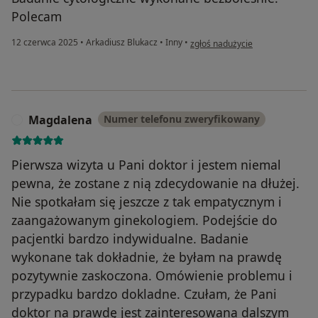
Polecam
w opinii użytkownika Magdalena
12 czerwca 2025
•
Arkadiusz Blukacz
•
Inny
•
zgłoś nadużycie
Magdalena
Numer telefonu zweryfikowany
M
Pierwsza wizyta u Pani doktor i jestem niemal
pewna, że zostane z nią zdecydowanie na dłużej.
Nie spotkałam się jeszcze z tak empatycznym i
zaangażowanym ginekologiem. Podejście do
pacjentki bardzo indywidualne. Badanie
wykonane tak dokładnie, że byłam na prawdę
pozytywnie zaskoczona. Omówienie problemu i
przypadku bardzo dokladne. Czułam, że Pani
doktor na prawdę jest zainteresowana dalszym