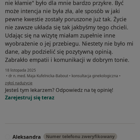
nie kłamie" było dla mnie bardzo przykre. Być
może intencja nie była zła, ale sposób w jaki
pewne kwestie zostały poruszone już tak. Życie
nie zawsze układa się tak jakbyśmy tego chcieli.
Udając się na wizytę miałam zupełnie inne
wyobrażenie o jej przebiegu. Niestety nie było mi
dane, aby podzielić się pozytywną opinią.
Zabrakło empatii i komunikacji w dobrym tonie.
18 listopada 2025
•
dr n. med. Maja Kufelnicka-Babout
•
konsultacja ginekologiczna
•
w opinii użytkownika Michalina
zgłoś nadużycie
Jesteś tym lekarzem? Odpowiedz na tę opinię!
Zarejestruj się teraz
Aleksandra
Numer telefonu zweryfikowany
A