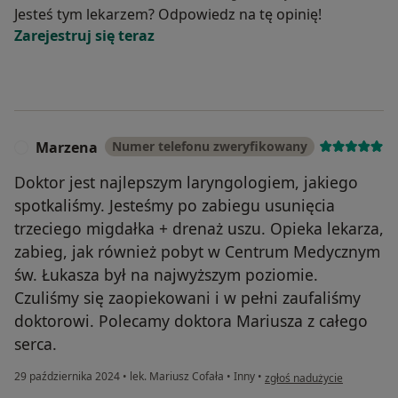
Jesteś tym lekarzem? Odpowiedz na tę opinię!
Zarejestruj się teraz
Marzena
Numer telefonu zweryfikowany
M
Doktor jest najlepszym laryngologiem, jakiego
spotkaliśmy. Jesteśmy po zabiegu usunięcia
trzeciego migdałka + drenaż uszu. Opieka lekarza,
zabieg, jak również pobyt w Centrum Medycznym
św. Łukasza był na najwyższym poziomie.
Czuliśmy się zaopiekowani i w pełni zaufaliśmy
doktorowi. Polecamy doktora Mariusza z całego
serca.
w opinii użytkownika Marz
29 października 2024
•
lek. Mariusz Cofała
•
Inny
•
zgłoś nadużycie