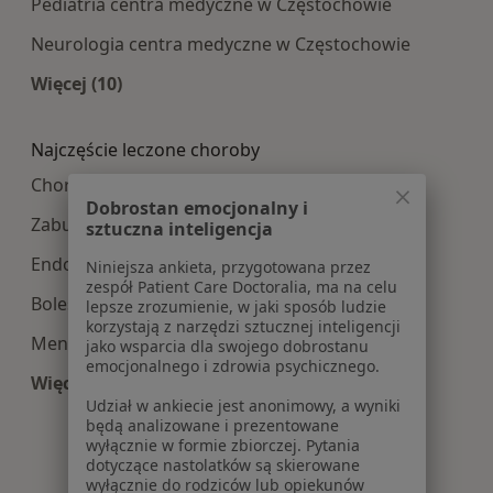
Pediatria centra medyczne w Częstochowie
Neurologia centra medyczne w Częstochowie
Więcej (10)
Więcej w kategorii: Najpopularniesze centra m
Najczęście leczone choroby
Choroby ginekologiczne w Częstochowie
Dobrostan emocjonalny i
Zaburzenia miesiączkowania w Częstochowie
sztuczna inteligencja
Endometrioza w Częstochowie
Niniejsza ankieta, przygotowana przez
zespół Patient Care Doctoralia, ma na celu
Bolesne miesiączkowanie w Częstochowie
lepsze zrozumienie, w jaki sposób ludzie
korzystają z narzędzi sztucznej inteligencji
Menopauza w Częstochowie
jako wsparcia dla swojego dobrostanu
emocjonalnego i zdrowia psychicznego.
Więcej (15)
Udział w ankiecie jest anonimowy, a wyniki
Więcej w kategorii: Najczęście leczone choroby
będą analizowane i prezentowane
wyłącznie w formie zbiorczej. Pytania
dotyczące nastolatków są skierowane
wyłącznie do rodziców lub opiekunów