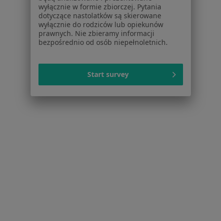
Konsultacja dermatologiczna online
240 zł
wyłącznie w formie zbiorczej. Pytania
dotyczące nastolatków są skierowane
wyłącznie do rodziców lub opiekunów
prawnych. Nie zbieramy informacji
bezpośrednio od osób niepełnoletnich.
dr n. med. Irmina
Olejniczak-Staruch
dermatolog
Start survey
Brak dostępnych specjalistów z wolnymi terminami w tym centrum medycznym.
Pokaż profil
Strona Główna
Placówki
Dermatologia
Zmień miasto
Ciechanów
Zmień miasto