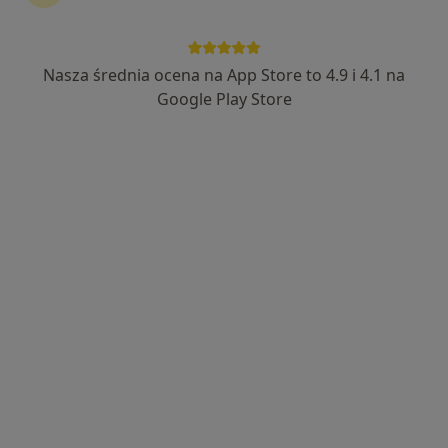
ELBIT MED Centrum Medyczne w
Ciechanowie
Nasza średnia ocena na App Store to 4.9 i 4.1 na
·
Więcej
Dermatologia, Chirurgia, Angiologia
Google Play Store
1 opinia
Strażacka 7, Ciechanów
•
Mapa
Brak dostępnych specjalistów z wolnymi terminami w tym centrum medycznym.
Pokaż profil
Eskulap Centrum Medyczne w