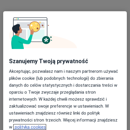
·
Więcej
Dermatologia, Interna, Chirurgia
12 opinii
Adres 1
Adres 2
Powstańców Wielkopolskich 2, Ciechanów
•
Mapa
Konsultacja dermatologiczna
Brak dostępnych specjalistów z wolnymi terminami w tym centrum medycznym.
Szanujemy Twoją prywatność
Akceptując, pozwalasz nam i naszym partnerom używać
Pokaż profil
plików cookie (lub podobnych technologii) do zbierania
danych do celów statystycznych i dostarczania treści w
oparciu o Twoje zwyczaje przeglądania stron
Dostępne konsultacje online
internetowych. W każdej chwili możesz sprawdzić i
zaktualizować swoje preferencje w ustawieniach. W
Specjaliści w Twojej okolicy nie mają dostępności dla
ustawieniach znajdziesz również linki do polityk
wizyt stacjonarnych. Sprawdź konsultacje online.
prywatności stron trzecich. Więcej informacji znajdziesz
w
polityka cookies