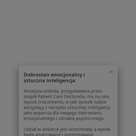
Jakub Marczuk
dermatolog
Brak dostępnych specjalistów z wolnymi terminami w tym centrum medycznym.
Pokaż profil
Dobrostan emocjonalny i
sztuczna inteligencja
Niniejsza ankieta, przygotowana przez
zespół Patient Care Doctoralia, ma na celu
lepsze zrozumienie, w jaki sposób ludzie
Bezpieczne płatności
korzystają z narzędzi sztucznej inteligencji
Doctorpro Łódź Centrum Medyczne
jako wsparcia dla swojego dobrostanu
emocjonalnego i zdrowia psychicznego.
·
Więcej
Dermatologia, Chirurgia, Diagnostyka
1176 opinii
Udział w ankiecie jest anonimowy, a wyniki
będą analizowane i prezentowane