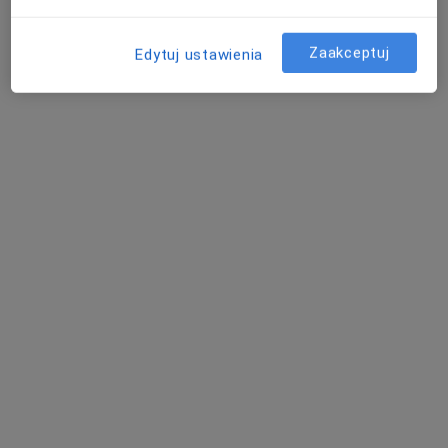
Zaakceptuj
Edytuj ustawienia
Bezpieczne płatności
Przychodnia Dimedic
·
Więcej
Dermatologia, Endokrynologia, Diabetologia
91 opinii
Popularna placówka: pacjenci chętnie płacą online
Brak dostępnych specjalistów z wolnymi terminami w tym centrum medycznym.
Pokaż profil