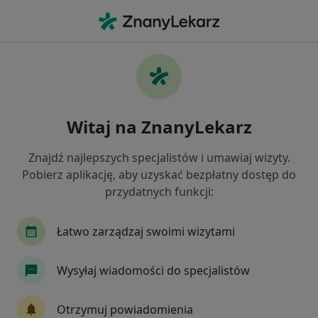
Me
Dermatologia • Ciechanów, mazowieckie
Filtry
• 1
Ubezpieczenie
Map
Dermatologia placówki w Ciechanowie
Witaj na ZnanyLekarz
Jak działają wyniki wyszukiwania
Znajdź najlepszych specjalistów i umawiaj wizyty.
Pobierz aplikację, aby uzyskać bezpłatny dostęp do
Wybierz swoje ubezpieczenie
przydatnych funkcji:
Łatwo zarządzaj swoimi wizytami
Wysyłaj wiadomości do specjalistów
Otrzymuj powiadomienia