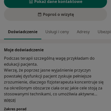
Pokaż dane kontaktowe
Poproś o wizytę
Doświadczenie
Usługi i ceny
Adresy
Ubezpi
Moje doświadczenie
Podczas terapii szczególną wagę przykładam do
edukacji pacjenta.
Wierzę, że poprzez jasne wyjaśnienie przyczyn
powstałej dysfunkcji pacjent zyskuje pełniejsze
zrozumienie, dlaczego fizjoterapeuta koncentruje się
na określonym obszarze ciała oraz jakie cele stoją za
stosowanymi technikami, co umożliwia aktywne
O mnie
zaangażowanie go w proces leczenia.
więcej
Zakres porad