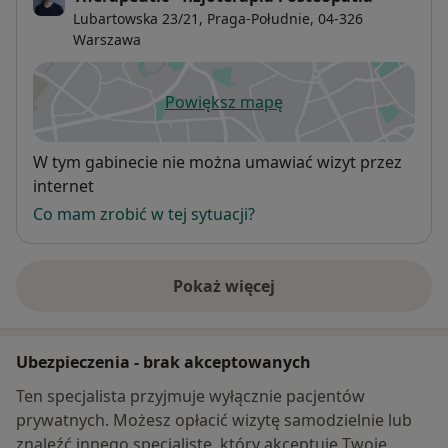
Lubartowska 23/21,
Praga-Południe
, 04-326
Warszawa
Powiększ mapę
otwiera się w nowej karcie
Dostępność
W tym gabinecie nie można umawiać wizyt przez
internet
Co mam zrobić w tej sytuacji?
Pokaż więcej
o adresie
Ubezpieczenia - brak akceptowanych
Ten specjalista przyjmuje wyłącznie pacjentów
prywatnych. Możesz opłacić wizytę samodzielnie lub
znaleźć innego specjalistę, który akceptuje Twoje