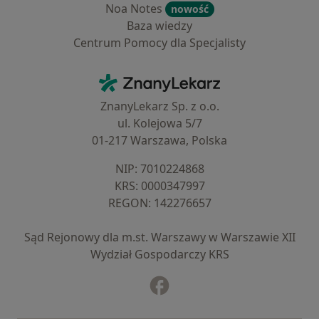
Noa Notes
nowość
Baza wiedzy
Centrum Pomocy dla Specjalisty
Kontakt
ZnanyLekarz - Strona główna
ZnanyLekarz Sp. z o.o.
ul. Kolejowa 5/7
01-217 Warszawa, Polska
NIP: ⁠7010224868
KRS: ⁠0000347997
REGON: ⁠142276657
Sąd Rejonowy dla m.st. Warszawy w Warszawie XII
Wydział Gospodarczy KRS
Facebook
otwiera się w nowej karcie