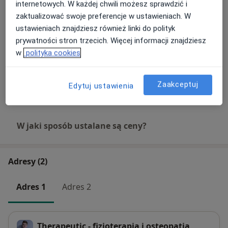
internetowych. W każdej chwili możesz sprawdzić i
180 zł
Szczegóły
zaktualizować swoje preferencje w ustawieniach. W
ustawieniach znajdziesz również linki do polityk
Akupunktura
prywatności stron trzecich. Więcej informacji znajdziesz
180 zł
Szczegóły
w
polityka cookies
Pinoterapia
180 zł
Szczegóły
Zaakceptuj
Edytuj ustawienia
W jaki sposób ustalane są ceny?
Adresy (2)
Adres 1
Adres 2
Therapeutic - fizjoterapia i osteopatia