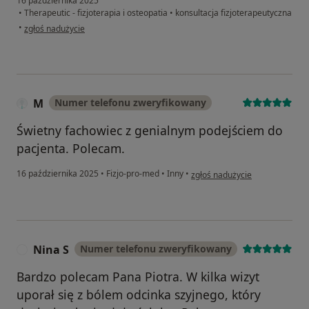
16 października 2025
•
Therapeutic - fizjoterapia i osteopatia
•
konsultacja fizjoterapeutyczna
w opinii użytkownika BM
•
zgłoś nadużycie
M
Numer telefonu zweryfikowany
Świetny fachowiec z genialnym podejściem do
pacjenta. Polecam.
w opinii użytkownika M
16 października 2025
•
Fizjo-pro-med
•
Inny
•
zgłoś nadużycie
Nina S
Numer telefonu zweryfikowany
N
Bardzo polecam Pana Piotra. W kilka wizyt
uporał się z bólem odcinka szyjnego, który