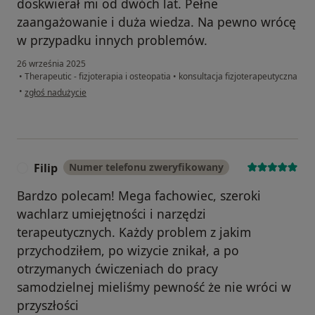
doskwierał mi od dwóch lat. Pełne
zaangażowanie i duża wiedza. Na pewno wrócę
w przypadku innych problemów.
26 września 2025
•
Therapeutic - fizjoterapia i osteopatia
•
konsultacja fizjoterapeutyczna
w opinii użytkownika Nina S
•
zgłoś nadużycie
Filip
Numer telefonu zweryfikowany
F
Bardzo polecam! Mega fachowiec, szeroki
wachlarz umiejętności i narzędzi
terapeutycznych. Każdy problem z jakim
przychodziłem, po wizycie znikał, a po
otrzymanych ćwiczeniach do pracy
samodzielnej mieliśmy pewność że nie wróci w
przyszłości