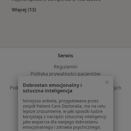
Więcej (13)
Więcej w kategorii: Najpopularniejsze ubezpi
Serwis
Regulamin
Polityka prywatności pacjentów
Polityka prywatności profesjonalistów
Dobrostan emocjonalny i
Polityka prywatności dla profesjonalistów, których
sztuczna inteligencja
dane pozyskaliśmy samodzielnie
Niniejsza ankieta, przygotowana przez
Polityka cookies
zespół Patient Care Doctoralia, ma na celu
Jak działają wyniki wyszukiwania
lepsze zrozumienie, w jaki sposób ludzie
Dostępność
korzystają z narzędzi sztucznej inteligencji
jako wsparcia dla swojego dobrostanu
O nas
emocjonalnego i zdrowia psychicznego.
Praca
Rekrutujemy!