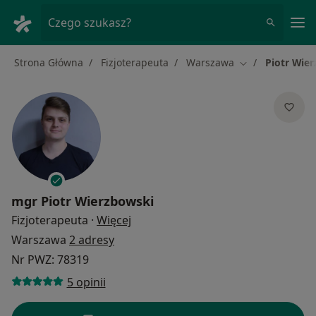
Me
Czego szukasz?
Strona Główna
Fizjoterapeuta
Warszawa
Piotr Wie
Zmień miasto
mgr
Piotr Wierzbowski
O specjalizacjach
Fizjoterapeuta
·
Więcej
Warszawa
2 adresy
Nr PWZ: 78319
5 opinii