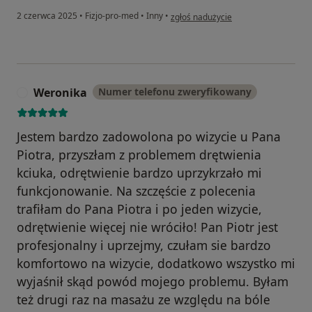
w opinii użytkownika Filip
2 czerwca 2025
•
Fizjo-pro-med
•
Inny
•
zgłoś nadużycie
Weronika
Numer telefonu zweryfikowany
W
Jestem bardzo zadowolona po wizycie u Pana
Piotra, przyszłam z problemem drętwienia
kciuka, odrętwienie bardzo uprzykrzało mi
funkcjonowanie. Na szczęście z polecenia
trafiłam do Pana Piotra i po jeden wizycie,
odrętwienie więcej nie wróciło! Pan Piotr jest
profesjonalny i uprzejmy, czułam sie bardzo
komfortowo na wizycie, dodatkowo wszystko mi
wyjaśnił skąd powód mojego problemu. Byłam
też drugi raz na masażu ze względu na bóle