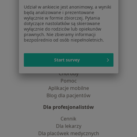
Partnerzy
Udział w ankiecie jest anonimowy, a wyniki
będą analizowane i prezentowane
Centrum prasowe
wyłącznie w formie zbiorczej. Pytania
Kontakt
dotyczące nastolatków są skierowane
wyłącznie do rodziców lub opiekunów
Dla pacjentów
prawnych. Nie zbieramy informacji
bezpośrednio od osób niepełnoletnich.
Lekarze
Placówki medyczne
Pytania i odpowiedzi
Start survey
Usługi i zabiegi
Choroby
Pomoc
Aplikacje mobilne
Blog dla pacjentów
Dla profesjonalistów
Cennik
Dla lekarzy
Dla placówek medycznych