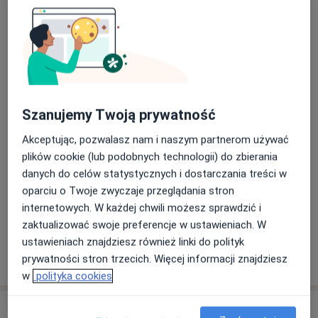
mgr Marian Plewako
Szanujemy Twoją prywatność
·
Więcej
Fizjoterapeuta
82 opinie
Akceptując, pozwalasz nam i naszym partnerom używać
plików cookie (lub podobnych technologii) do zbierania
Wawrzyńca Surowieckiego 12, Warszawa
•
Mapa
danych do celów statystycznych i dostarczania treści w
Ortoprogres_mgr Marian Plewako
oparciu o Twoje zwyczaje przeglądania stron
Konsultacja fizjoterapeutyczna
200 zł
internetowych. W każdej chwili możesz sprawdzić i
Specjalista nie oferuje umawiania online pod tym adresem.
zaktualizować swoje preferencje w ustawieniach. W
ustawieniach znajdziesz również linki do polityk
Poproś o wizytę
prywatności stron trzecich. Więcej informacji znajdziesz
w
polityka cookies