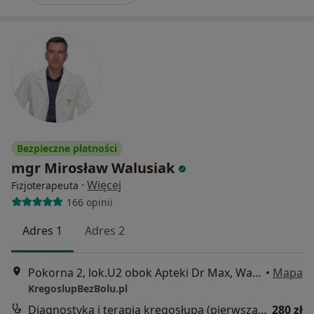
Bezpieczne płatności
mgr Mirosław Walusiak
·
Więcej
Fizjoterapeuta
166 opinii
Adres 1
Adres 2
Pokorna 2, lok.U2 obok Apteki Dr Max, Warszawa
•
Mapa
KregoslupBezBolu.pl
Diagnostyka i terapia kręgosłupa (pierwsza wizyta)
280 zł