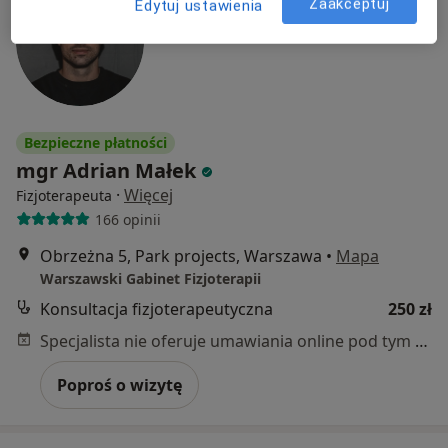
Zaakceptuj
Edytuj ustawienia
Bezpieczne płatności
mgr Adrian Małek
·
Więcej
Fizjoterapeuta
166 opinii
Obrzeżna 5, Park projects, Warszawa
•
Mapa
Warszawski Gabinet Fizjoterapii
Konsultacja fizjoterapeutyczna
250 zł
Specjalista nie oferuje umawiania online pod tym adresem.
Poproś o wizytę