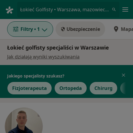
Me
Łokieć Golfisty • Warszawa, mazowieckie
Filtry
• 1
Ubezpieczenie
Map
Łokieć golfisty specjaliści w Warszawie
Jak działają wyniki wyszukiwania
Jakiego specjalisty szukasz?
Fizjoterapeuta
Ortopeda
Chirurg
Lek