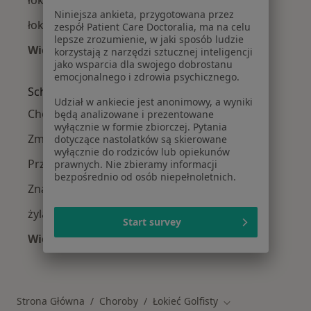
łokieć golfisty w Legionowie
Niniejsza ankieta, przygotowana przez
łokieć golfisty w Konstancinie-Jeziornie
zespół Patient Care Doctoralia, ma na celu
lepsze zrozumienie, w jaki sposób ludzie
Więcej (14)
korzystają z narzędzi sztucznej inteligencji
jako wsparcia dla swojego dobrostanu
Więcej w kategorii: W pobliżu Warszawy
emocjonalnego i zdrowia psychicznego.
Schorzenia w Warszawie
Udział w ankiecie jest anonimowy, a wyniki
Choroby chirurgiczne w Warszawie
będą analizowane i prezentowane
wyłącznie w formie zbiorczej. Pytania
Zmiany skórne w Warszawie
dotyczące nastolatków są skierowane
wyłącznie do rodziców lub opiekunów
Przepuklina w Warszawie
prawnych. Nie zbieramy informacji
bezpośrednio od osób niepełnoletnich.
Znamiona w Warszawie
żylaki w Warszawie
Start survey
Więcej (15)
Więcej w kategorii: Schorzenia w Warszawie
Strona Główna
Choroby
Łokieć Golfisty
Zmień miasto