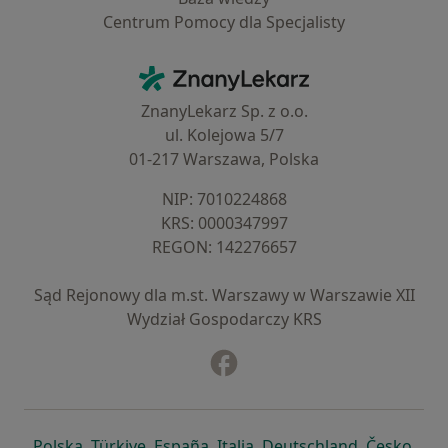
Centrum Pomocy dla Specjalisty
Kontakt
ZnanyLekarz - Strona główna
ZnanyLekarz Sp. z o.o.
ul. Kolejowa 5/7
01-217 Warszawa, Polska
NIP: ⁠7010224868
KRS: ⁠0000347997
REGON: ⁠142276657
Sąd Rejonowy dla m.st. Warszawy w Warszawie XII
Wydział Gospodarczy KRS
Facebook
otwiera się w nowej karcie
otwiera się w nowej karcie
otwiera się w nowej karcie
otwiera się w nowej karcie
otwiera się w nowej karci
otwiera się
otwi
Polska
,
Türkiye
,
España
,
Italia
,
Deutschland
,
Česko
,