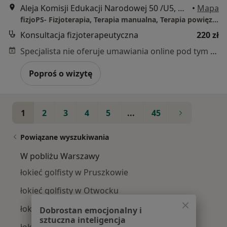
Aleja Komisji Edukacji Narodowej 50 /U5, Warszawa
•
Mapa
fizjoPS- Fizjoterapia, Terapia manualna, Terapia powięziowa, INDIBA.
Konsultacja fizjoterapeutyczna
220 zł
Specjalista nie oferuje umawiania online pod tym adresem.
Poproś o wizytę
1
2
3
4
5
...
45
Powiązane wyszukiwania
W pobliżu Warszawy
łokieć golfisty w Pruszkowie
łokieć golfisty w Otwocku
łokieć golfisty w Piasecznie
Dobrostan emocjonalny i
sztuczna inteligencja