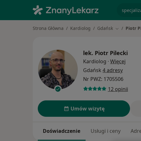
specjaliz
Strona Główna
Kardiolog
Gdańsk
Piotr P
Zmień mias
lek.
Piotr Pilecki
O spec
Kardiolog
·
Więcej
Gdańsk
4 adresy
Nr PWZ: 1705506
12 opinii
Umów wizytę
Doświadczenie
Usługi i ceny
Adr