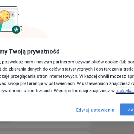
b wewnętrznych , absolwentem Akademii
którą ukończyłem w 2003 roku.
ując w Klinicznym Centrum
 kardiologii Pomorskich Centr
kich Klinik Serca. W trakcie ponad
my Twoją prywatność
ółpracowałem poza tym z Oddziałami
, pozwalasz nam i naszym partnerom używać plików cookie (lub p
nternistycznymi jak również byłem
) do zbierania danych do celów statystycznych i dostarczania treśc
ctwa Medycznego oraz uczestniczyłem
zaje przeglądania stron internetowych. W każdej chwili możesz spr
 pracach oddziału COVID Powiatowego Centrum Zdrowia w Malborku.
wać swoje preferencje w ustawieniach. W ustawieniach znajdziesz ró
prywatności stron trzecich. Więcej informacji znajdziesz w
polityka
centruje się na specjalistycznej
ciowe spojrzenie na pacjenta i jego
Za
Edytuj ustawienia
oba wieńcowa, niewydolność serca,
ęcej
doświadczeniu
eń sercowo - naczyniowych.
ania HOLTER - EKG i