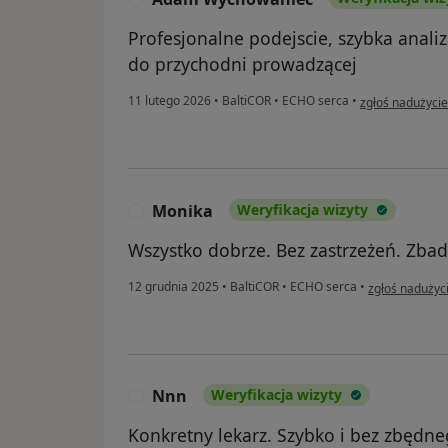
Profesjonalne podejscie, szybka analiz
do przychodni prowadzącej
w opinii użytk
11 lutego 2026
•
BaltiCOR
•
ECHO serca
•
zgłoś nadużycie
Monika
Weryfikacja wizyty
M
Wszystko dobrze. Bez zastrzeżeń. Zbada
w opinii użyt
12 grudnia 2025
•
BaltiCOR
•
ECHO serca
•
zgłoś nadużyc
Nnn
Weryfikacja wizyty
N
Konkretny lekarz. Szybko i bez zbędne