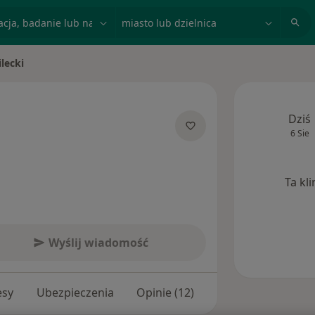
acja, badanie lub nazwisko
miasto lub dzielnica
ilecki
to
Dziś
6 Sie
jalizacjach
Ta kl
Wyślij wiadomość
esy
Ubezpieczenia
Opinie (12)