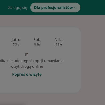
Zaloguj się
Dla profesjonalistów
Jutro
Sob,
Ndz,
Pon,
Wt,
7 Sie
8 Sie
9 Sie
10 Sie
11 Si
inika nie udostępnia opcji umawiania
wizyt drogą online
Poproś o wizytę