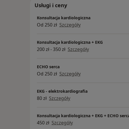
HOLTER ABPM ( ciśnieniowy). W zależności od sytuacji
Usługi i ceny
ewentualnych dalszych, bardziej zaawans
zabiegów z zakresu kardiologii inwazyjnej i
Konsultacja kardiologiczna
uczestniczę w kongresach i warsztatach n
Od 250 zł
Szczegóły
Konsultacja kardiologiczna + EKG
200 zł - 350 zł
Szczegóły
ECHO serca
Od 250 zł
Szczegóły
EKG - elektrokardiografia
80 zł
Szczegóły
Konsultacja kardiologiczna + EKG + ECHO serc
450 zł
Szczegóły