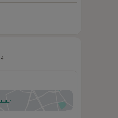
 4
 mapę
wiera się w nowej karcie