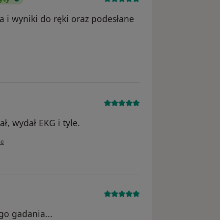
a i wyniki do ręki oraz podesłane
ownika Adam Wychowaniec
ł, wydał EKG i tyle.
kownika Monika
ie
go gadania...