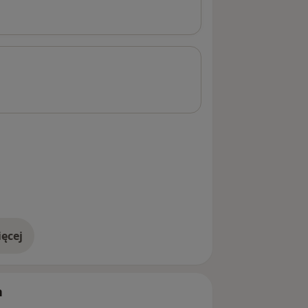
ęcej
adresie
h