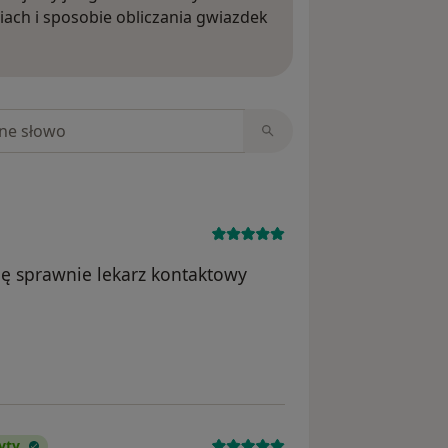
iach i sposobie obliczania gwiazdek
ięcej o opiniach
niach
ę sprawnie lekarz kontaktowy
ika Małgorzata
yty