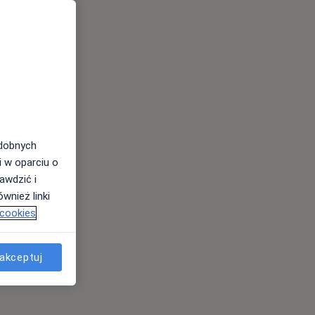
odobnych
i w oparciu o
awdzić i
wnież linki
 cookies
akceptuj