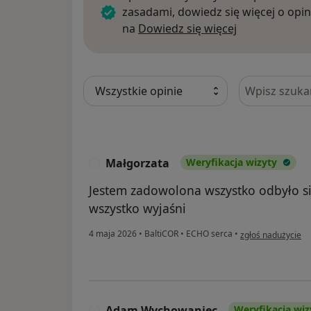
zasadami, dowiedz się więcej o opin
Dowiedz się w
na
Dowiedz się więcej
Szukaj w opi
Małgorzata
Weryfikacja wizyty
M
Jestem zadowolona wszystko odbyło si
wszystko wyjaśni
w opinii użytkown
4 maja 2026
•
BaltiCOR
•
ECHO serca
•
zgłoś nadużycie
Adam Wychowaniec
Weryfikacja wiz
A