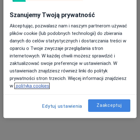
Szanujemy Twoją prywatność
Akceptując, pozwalasz nam i naszym partnerom używać
plików cookie (lub podobnych technologii) do zbierania
danych do celów statystycznych i dostarczania treści w
Grażyna Żywicka
oparciu o Twoje zwyczaje przeglądania stron
Pediatra, Pulmonolog
internetowych. W każdej chwili możesz sprawdzić i
27 opinii
zaktualizować swoje preferencje w ustawieniach. W
ustawieniach znajdziesz również linki do polityk
Kolejowa 3, Świdnik
•
Mapa
prywatności stron trzecich. Więcej informacji znajdziesz
Centrum Medyczne Alergopneuma
w
polityka cookies
Akceptuje PZU Zdrowie
Konsultacja pediatryczna
100 zł
Zaakceptuj
Edytuj ustawienia
Specjalista nie oferuje umawiania online pod tym adresem.
Poproś o wizytę