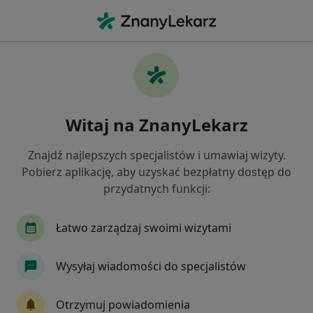
Me
Pediatra • Lublin, lubelskie
Filtry
Ubezpieczenie:
PZU Zdrowie
20 polecanych pediatrów w Lublinie z PZU
Witaj na ZnanyLekarz
Zdrowie
Jak działają wyniki wyszukiwania
Znajdź najlepszych specjalistów i umawiaj wizyty.
Pobierz aplikację, aby uzyskać bezpłatny dostęp do
przydatnych funkcji:
Łatwo zarządzaj swoimi wizytami
Wysyłaj wiadomości do specjalistów
Centrum Medyczne Chodźki - NOWE
Otrzymuj powiadomienia
Prywatne Specjalistyczne Gabinety