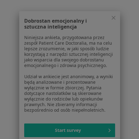
Kontakt
Dla pacjentów
Dobrostan emocjonalny i
sztuczna inteligencja
Lekarze
Placówki medyczne
Niniejsza ankieta, przygotowana przez
Pytania i odpowiedzi
zespół Patient Care Doctoralia, ma na celu
lepsze zrozumienie, w jaki sposób ludzie
Usługi i zabiegi
korzystają z narzędzi sztucznej inteligencji
Choroby
jako wsparcia dla swojego dobrostanu
Pomoc
emocjonalnego i zdrowia psychicznego.
Aplikacje mobilne
Udział w ankiecie jest anonimowy, a wyniki
Blog dla pacjentów
będą analizowane i prezentowane
wyłącznie w formie zbiorczej. Pytania
Dla profesjonalistów
dotyczące nastolatków są skierowane
wyłącznie do rodziców lub opiekunów
Cennik
prawnych. Nie zbieramy informacji
bezpośrednio od osób niepełnoletnich.
Dla lekarzy
Dla placówek medycznych
Noa Notes
nowość
Start survey
Baza wiedzy