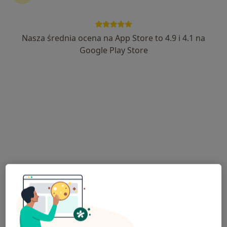
Lekarskie
·
Więcej
Pediatria, Ginekologia, Radiologia
8962 opinie
Nasza średnia ocena na App Store to 4.9 i 4.1 na
Google Play Store
Adres 1
Adres 2
Chodźki 17, Lublin
•
Mapa
dr n. med. Ewa
dr Jolanta Bojko-
Markut-Miotła
Jaworska
alergolog dziecięcy
neurolog dziecięcy
Brak dostępnych specjalistów z wolnymi terminami w tym centrum medycznym.
Pokaż profil