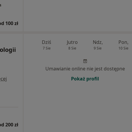
a
od 100 zł
Dziś
Jutro
Ndz,
Pon,
logii
7 Sie
8 Sie
9 Sie
10 Sie
Umawianie online nie jest dostępne
cej
Pokaż profil
od 200 zł