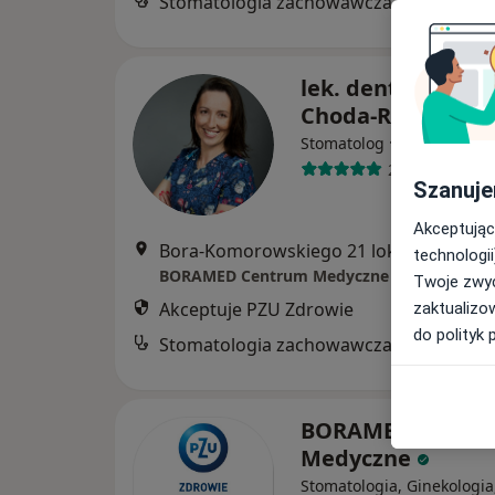
Stomatologia zachowawcza
B
lek. dent. Magda
Choda-Rak
·
Więcej
Stomatolog
22 opinie
Szanuje
Akceptując
Bora-Komorowskiego 21 lok. 307, Warszawa
technologii
BORAMED Centrum Medyczne
Twoje zwyc
Akceptuje PZU Zdrowie
zaktualizo
do polityk 
Stomatologia zachowawcza
B
BORAMED Centr
Medyczne
Stomatologia, Ginekologia