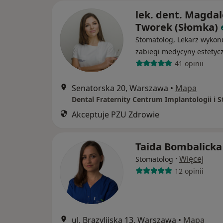
lek. dent. Magda
Tworek (Słomka)
Stomatolog, Lekarz wykon
zabiegi medycyny estetyc
41 opinii
Senatorska 20, Warszawa
•
Mapa
Akceptuje PZU Zdrowie
Taida Bombalicka
·
Więcej
Stomatolog
12 opinii
ul. Brazylijska 13, Warszawa
•
Mapa