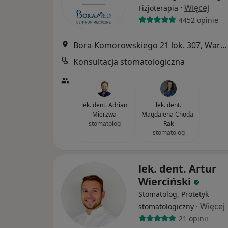
·
Więcej
Fizjoterapia
4452 opinie
Bora-Komorowskiego 21 lok. 307, Warszawa
Konsultacja stomatologiczna
lek. dent. Adrian
lek. dent.
Mierzwa
Magdalena Choda-
stomatolog
Rak
stomatolog
lek. dent. Artur
Wierciński
Stomatolog, Protetyk
·
Więcej
stomatologiczny
21 opinii