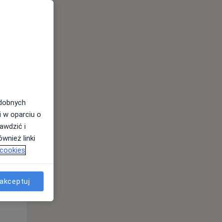
Wt,
Śr,
Czw,
11 Sie
12 Sie
13 Sie
odobnych
i w oparciu o
awdzić i
wnież linki
 cookies
akceptuj
Wt,
Śr,
Czw,
11 Sie
12 Sie
13 Sie