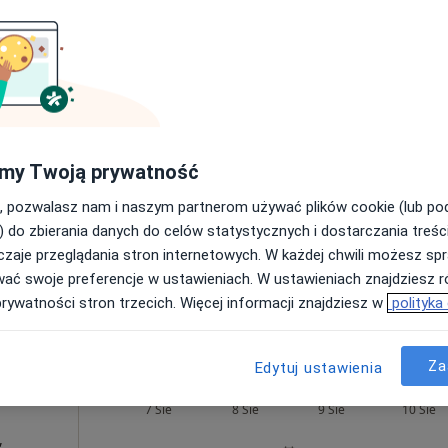
rak ceny
lena
Dziś
Jutro
Ndz,
Pon,
7 Sie
8 Sie
9 Sie
10 Sie
Umawianie online nie jest dostępne
my Twoją prywatność
Poproś o wizytę
, pozwalasz nam i naszym partnerom używać plików cookie (lub p
•
Mapa
) do zbierania danych do celów statystycznych i dostarczania treśc
zaje przeglądania stron internetowych. W każdej chwili możesz spr
wać swoje preferencje w ustawieniach. W ustawieniach znajdziesz ró
prywatności stron trzecich. Więcej informacji znajdziesz w
polityka
rak ceny
Za
Edytuj ustawienia
um
Dziś
Jutro
Ndz,
Pon,
7 Sie
8 Sie
9 Sie
10 Sie
,