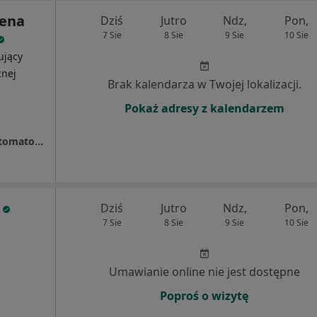
lena
Dziś
Jutro
Ndz,
Pon,
7 Sie
8 Sie
9 Sie
10 Sie
ujący
znej
Brak kalendarza w Twojej lokalizacji.
Pokaż adresy z kalendarzem
Dental Fraternity Centrum Implantologii i Stomatologii Estetycznej
Dziś
Jutro
Ndz,
Pon,
7 Sie
8 Sie
9 Sie
10 Sie
Umawianie online nie jest dostępne
Poproś o wizytę