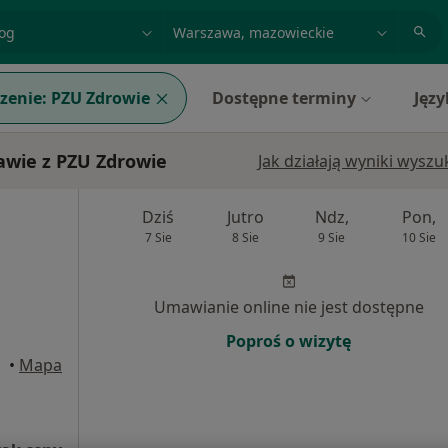
acja, badanie lub nazwisko
miasto lub dzielnica
zenie:
PZU Zdrowie
Dostępne terminy
Języ
wie z PZU Zdrowie
Jak działają wyniki wysz
Dziś
Jutro
Ndz,
Pon,
7 Sie
8 Sie
9 Sie
10 Sie
Umawianie online nie jest dostępne
Poproś o wizytę
•
Mapa