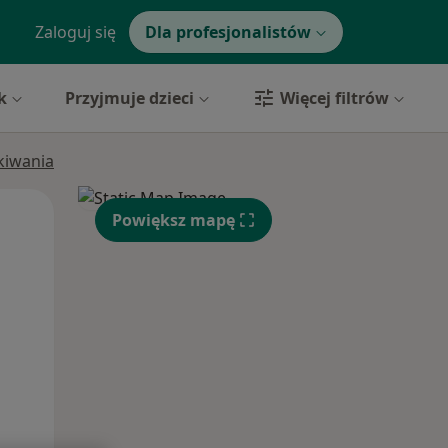
Zaloguj się
Dla profesjonalistów
k
Przyjmuje dzieci
Więcej filtrów
ukiwania
Wt,
Śr,
Czw,
Powiększ mapę
11 Sie
12 Sie
13 Sie