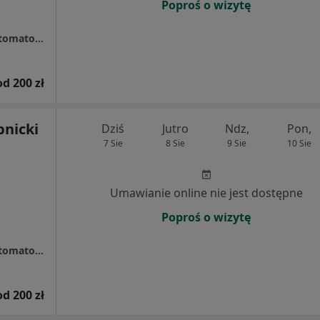
Poproś o wizytę
Dental Fraternity Centrum Implantologii i Stomatologii Estetycznej
od 200 zł
pnicki
Dziś
Jutro
Ndz,
Pon,
7 Sie
8 Sie
9 Sie
10 Sie
Umawianie online nie jest dostępne
Poproś o wizytę
Dental Fraternity Centrum Implantologii i Stomatologii Estetycznej
od 200 zł