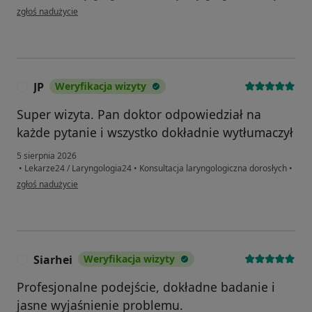
w opinii użytkownika Grzegorz
zgłoś nadużycie
JP
Weryfikacja wizyty
J
Super wizyta. Pan doktor odpowiedział na
każde pytanie i wszystko dokładnie wytłumaczył
5 sierpnia 2026
•
Lekarze24 / Laryngologia24
•
Konsultacja laryngologiczna dorosłych
•
w opinii użytkownika JP
zgłoś nadużycie
Siarhei
Weryfikacja wizyty
S
Profesjonalne podejście, dokładne badanie i
jasne wyjaśnienie problemu.