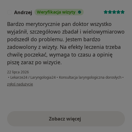
Andrzej
Weryfikacja wizyty
A
Bardzo merytorycznie pan doktor wszystko
wyjaśnił, szczegółowo zbadał i wielowymiarowo
podszedł do problemu. Jestem bardzo
zadowolony z wizyty. Na efekty leczenia trzeba
chwilę poczekać, wymaga to czasu a opinię
piszę zaraz po wizycie.
22 lipca 2026
•
Lekarze24 / Laryngologia24
•
Konsultacja laryngologiczna dorosłych
•
w opinii użytkownika Andrzej
zgłoś nadużycie
Zobacz więcej
opinie powyżej