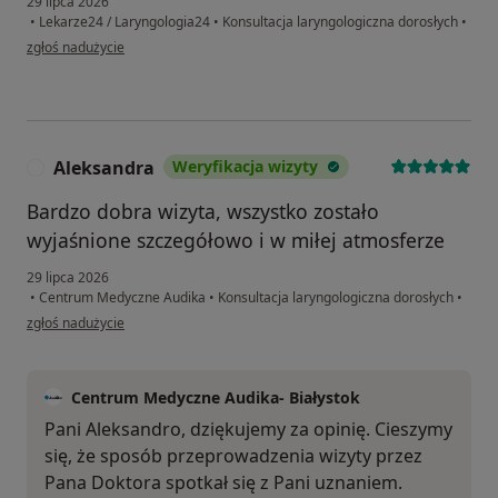
29 lipca 2026
•
Lekarze24 / Laryngologia24
•
Konsultacja laryngologiczna dorosłych
•
w opinii użytkownika BeataŻ
zgłoś nadużycie
Aleksandra
Weryfikacja wizyty
A
Bardzo dobra wizyta, wszystko zostało
wyjaśnione szczegółowo i w miłej atmosferze
29 lipca 2026
•
Centrum Medyczne Audika
•
Konsultacja laryngologiczna dorosłych
•
w opinii użytkownika Aleksandra
zgłoś nadużycie
Centrum Medyczne Audika- Białystok
Pani Aleksandro, dziękujemy za opinię. Cieszymy
się, że sposób przeprowadzenia wizyty przez
Pana Doktora spotkał się z Pani uznaniem.