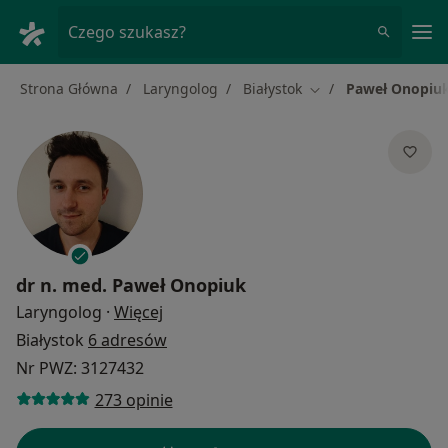
Me
Czego szukasz?
Strona Główna
Laryngolog
Białystok
Paweł Onopiu
Zmień miasto
dr n. med.
Paweł Onopiuk
O specjalizacjach
Laryngolog
·
Więcej
Białystok
6 adresów
Nr PWZ: 3127432
273 opinie