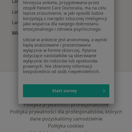
Laryngolodzy z Enel-med w Białymstoku
Niniejsza ankieta, przygotowana przez
zespół Patient Care Doctoralia, ma na celu
Laryngolodzy z Allianz w Białymstoku
lepsze zrozumienie, w jaki sposób ludzie
korzystają z narzędzi sztucznej inteligencji
Laryngolodzy z POLMED w Białymstoku
jako wsparcia dla swojego dobrostanu
emocjonalnego i zdrowia psychicznego.
Więcej (2)
Więcej w kategorii: Najpopularniejsze ubezpie
Udział w ankiecie jest anonimowy, a wyniki
będą analizowane i prezentowane
wyłącznie w formie zbiorczej. Pytania
dotyczące nastolatków są skierowane
wyłącznie do rodziców lub opiekunów
prawnych. Nie zbieramy informacji
bezpośrednio od osób niepełnoletnich.
Serwis
Regulamin
Start survey
Polityka prywatności pacjentów
Polityka prywatności profesjonalistów
Polityka prywatności dla profesjonalistów, których
dane pozyskaliśmy samodzielnie
Polityka cookies