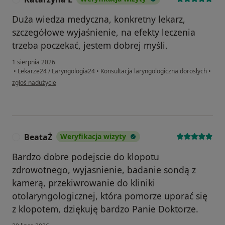
Duża wiedza medyczna, konkretny lekarz,
szczegółowe wyjaśnienie, na efekty leczenia
trzeba poczekać, jestem dobrej myśli.
1 sierpnia 2026
•
Lekarze24 / Laryngologia24
•
Konsultacja laryngologiczna dorosłych
•
w opinii użytkownika Katarzyna L
zgłoś nadużycie
BeataŻ
Weryfikacja wizyty
B
Bardzo dobre podejscie do klopotu
zdrowotnego, wyjasnienie, badanie sondą z
kamerą, przekiwrowanie do kliniki
otolaryngologicznej, która pomorze uporać się
z klopotem, dziękuję bardzo Panie Doktorze.