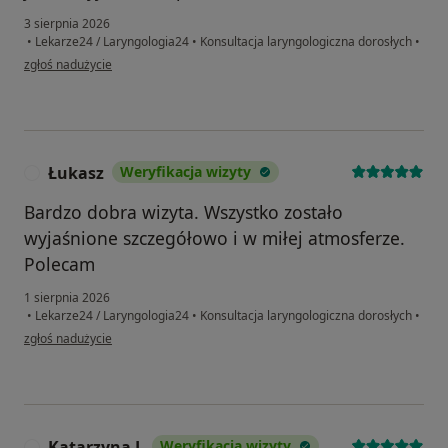
3 sierpnia 2026
•
Lekarze24 / Laryngologia24
•
Konsultacja laryngologiczna dorosłych
•
w opinii użytkownika Siarhei
zgłoś nadużycie
Łukasz
Weryfikacja wizyty
Ł
Bardzo dobra wizyta. Wszystko zostało
wyjaśnione szczegółowo i w miłej atmosferze.
Polecam
1 sierpnia 2026
•
Lekarze24 / Laryngologia24
•
Konsultacja laryngologiczna dorosłych
•
w opinii użytkownika Łukasz
zgłoś nadużycie
Katarzyna L
Weryfikacja wizyty
K