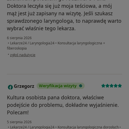
Doktora leczyła się już moja teściowa, a mój
mąż jest już zapisany na wizytę. Jeśli szukasz
sprawdzonego laryngologa, to naprawdę warto
wybrać właśnie tego lekarza.
6 sierpnia 2026
•
Lekarze24 / Laryngologia24
•
Konsultacja laryngologiczna +
fiberoskopia
w opinii użytkownika MŚK
•
zgłoś nadużycie
Grzegorz
Weryfikacja wizyty
G
Kultura osobista pana doktora, właściwe
podejście do problemu, dokładne wyjaśnienie.
Polecam!
5 sierpnia 2026
•
Lekarze24 / Laryngologia24
•
Konsultacja laryngologiczna dorosłych
•