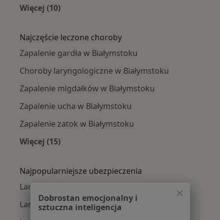
Więcej (10)
Więcej w kategorii: Laryngolodzy w pobliżu
Najczęście leczone choroby
Zapalenie gardła w Białymstoku
Choroby laryngologiczne w Białymstoku
Zapalenie migdałków w Białymstoku
Zapalenie ucha w Białymstoku
Zapalenie zatok w Białymstoku
Więcej (15)
Więcej w kategorii: Najczęście leczone chorob
Najpopularniejsze ubezpieczenia
Laryngolodzy z PZU Zdrowie w Białymstoku
Dobrostan emocjonalny i
Laryngolodzy z Compensa w Białymstoku
sztuczna inteligencja