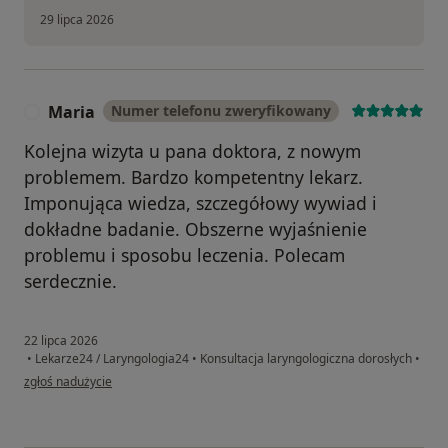
29 lipca 2026
Maria
Numer telefonu zweryfikowany
M
Kolejna wizyta u pana doktora, z nowym
problemem. Bardzo kompetentny lekarz.
Imponująca wiedza, szczegółowy wywiad i
dokładne badanie. Obszerne wyjaśnienie
problemu i sposobu leczenia. Polecam
serdecznie.
22 lipca 2026
•
Lekarze24 / Laryngologia24
•
Konsultacja laryngologiczna dorosłych
•
w opinii użytkownika Maria
zgłoś nadużycie