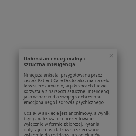
Serwis
Regulamin
Polityka prywatności pacjentów
Polityka prywatności profesjonalistów
Polityka prywatności dla profesjonalistów, których
Dobrostan emocjonalny i
dane pozyskaliśmy samodzielnie
sztuczna inteligencja
Polityka cookies
Niniejsza ankieta, przygotowana przez
Jak działają wyniki wyszukiwania
zespół Patient Care Doctoralia, ma na celu
Dostępność
lepsze zrozumienie, w jaki sposób ludzie
korzystają z narzędzi sztucznej inteligencji
O nas
jako wsparcia dla swojego dobrostanu
Praca
Rekrutujemy!
emocjonalnego i zdrowia psychicznego.
Partnerzy
Udział w ankiecie jest anonimowy, a wyniki
Centrum prasowe
będą analizowane i prezentowane
Kontakt
wyłącznie w formie zbiorczej. Pytania
dotyczące nastolatków są skierowane
Dla pacjentów
wyłącznie do rodziców lub opiekunów