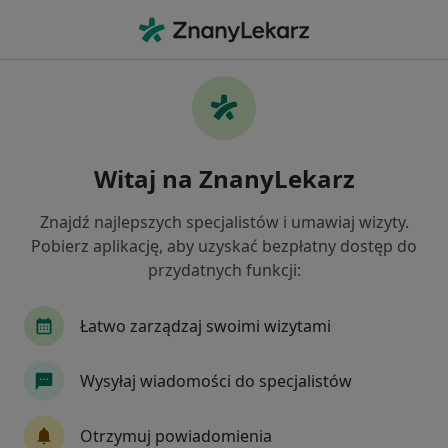
Me
Szum W Uszach • Sokółka, podlaskie
Filtry
• 1
Ubezpieczenie
Map
Szum w uszach specjaliści w Sokółce
Witaj na ZnanyLekarz
Jak działają wyniki wyszukiwania
Znajdź najlepszych specjalistów i umawiaj wizyty.
Pobierz aplikację, aby uzyskać bezpłatny dostęp do
Jakiego specjalisty szukasz?
przydatnych funkcji:
Laryngolog
Łatwo zarządzaj swoimi wizytami
Wysyłaj wiadomości do specjalistów
Otrzymuj powiadomienia