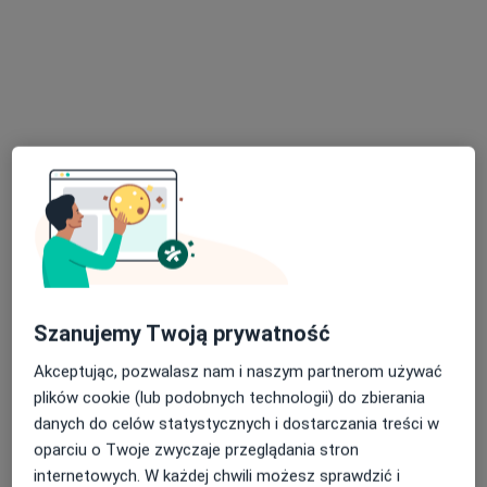
lek. Damian Rębacz
·
Laryngolog, W trakcie specjalizacji (Audiolog, foniatra)
Więcej
155 opinii
Adres
Online
Szanujemy Twoją prywatność
Białostocka 1, Sokółka
•
Mapa
Lekarze24 / Laryngologia24
Akceptując, pozwalasz nam i naszym partnerom używać
Konsultacja laryngologiczna dorosłych
250 zł
plików cookie (lub podobnych technologii) do zbierania
danych do celów statystycznych i dostarczania treści w
Specjalista nie oferuje umawiania online pod tym adresem.
oparciu o Twoje zwyczaje przeglądania stron
Poproś o wizytę
internetowych. W każdej chwili możesz sprawdzić i