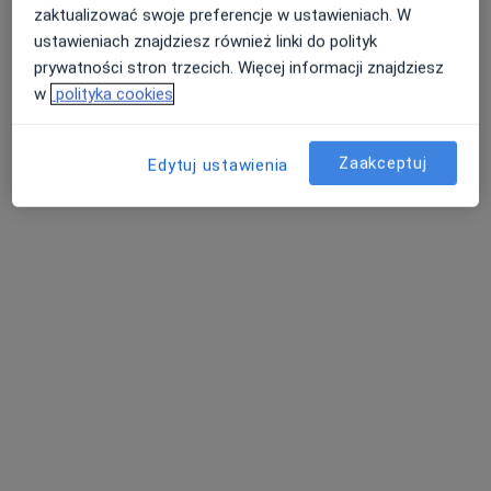
zaktualizować swoje preferencje w ustawieniach. W
ustawieniach znajdziesz również linki do polityk
prywatności stron trzecich. Więcej informacji znajdziesz
w
polityka cookies
Zaakceptuj
Edytuj ustawienia
dr n. med. Paweł Onopiuk
·
Więcej
Laryngolog
273 opinie
Adres
Online
Białostocka 1, Sokółka
•
Mapa
Lekarze24 / Laryngologia24
Konsultacja laryngologiczna dorosłych
250 zł