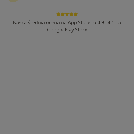
Nasza średnia ocena na App Store to 4.9 i 4.1 na
lek. Marlena Żoch-Piotrowska
Google Play Store
·
Więcej
W trakcie specjalizacji (Laryngolog)
78 opinii
Adres
Online
Białostocka 1, Sokółka
•
Mapa
Lekarze24 / Laryngologia24
Konsultacja laryngologiczna (weekend)
250 zł
Specjalista nie oferuje umawiania online pod tym adresem.
Poproś o wizytę