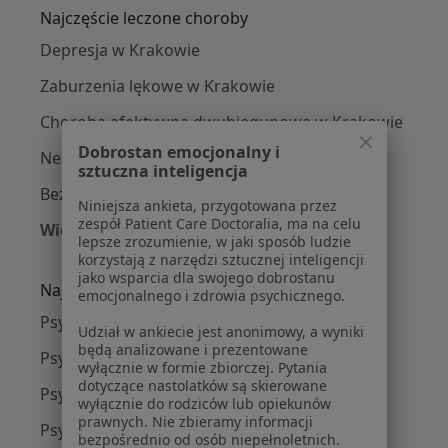
Najczęście leczone choroby
Depresja w Krakowie
Zaburzenia lękowe w Krakowie
Choroba afektywna dwubiegunowa w Krakowie
Dobrostan emocjonalny i
Nerwica w Krakowie
sztuczna inteligencja
Bezsenność w Krakowie
Niniejsza ankieta, przygotowana przez
zespół Patient Care Doctoralia, ma na celu
Więcej (15)
lepsze zrozumienie, w jaki sposób ludzie
Więcej w kategorii: Najczęście leczone chorob
korzystają z narzędzi sztucznej inteligencji
jako wsparcia dla swojego dobrostanu
Najpopularniejsze ubezpieczenia
emocjonalnego i zdrowia psychicznego.
Psychiatrzy z Allianz w Krakowie
Udział w ankiecie jest anonimowy, a wyniki
będą analizowane i prezentowane
Psychiatrzy z Signal Iduna w Krakowie
wyłącznie w formie zbiorczej. Pytania
dotyczące nastolatków są skierowane
Psychiatrzy z JP MEDICA w Krakowie
wyłącznie do rodziców lub opiekunów
prawnych. Nie zbieramy informacji
Psychiatrzy z TU Zdrowie w Krakowie
bezpośrednio od osób niepełnoletnich.