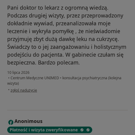
Pani doktor to lekarz z ogromną wiedzą.
Podczas drugiej wizyty, przez przeprowadzony
dokładnie wywiad, przeanalizowała moje
leczenie i wykryła pomyłkę , że nieświadomie
przyjmuję zbyt dużą dawkę leku na cukrzycę.
Świadczy to o jej zaangażowaniu i holistycznym
podejściu do pacjenta. W gabinecie czułam się
bezpieczna. Bardzo polecam.
10 lipca 2026
•
Centrum Medyczne UNIMED
•
konsultacja psychiatryczna (kolejna
wizyta)
w opinii użytkownika Monika
•
zgłoś nadużycie
Anonimous
A
Płatność i wizyta zweryfikowane