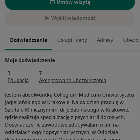
Umów wizytę
Wyślij wiadomość
Doświadczenie
Usługi i ceny
Adresy
Ubezpi
Moje doświadczenie
1
7
Edukacja
Akceptowane ubezpieczenia
Jestem absolwentką Collegium Medicum Uniwersytetu
Jagiellońskiego w Krakowie. Na co dzień pracuję w
Szpitalu Klinicznym im. dr J. Babińskiego w Krakowie,
gdzie realizuję specjalizację z psychiatrii dorosłych.
Doświadczenie zawodowe zdobywałam m.in. na
oddziałach ogólnopsychiatrycznych, w Oddziale
Psychogeriatrycznym, Oddziale Psychiatrycznym