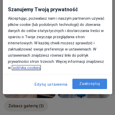
Zaburzenia lękowe
Szanujemy Twoją prywatność
Choroba afektywna dwubiegunowa
Schizofrenia
Akceptując, pozwalasz nam i naszym partnerom używać
a11y_sr_
Zespół stresu pourazowego
Bezsenność
+69
plików cookie (lub podobnych technologii) do zbierania
danych do celów statystycznych i dostarczania treści w
Rodzaje konsultacji
oparciu o Twoje zwyczaje przeglądania stron
Stacjonarne
Zobacz lokalizacje (3)
internetowych. W każdej chwili możesz sprawdzić i
Konsultacje online
Zobacz kalendarz online
zaktualizować swoje preferencje w ustawieniach. W
ustawieniach znajdziesz również linki do polityk
Zdjęcia i filmy
prywatności stron trzecich. Więcej informacji znajdziesz
w
polityka cookies
Zaakceptuj
Edytuj ustawienia
Zobacz galerię (3)