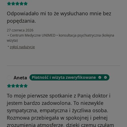
Odpowiadało mi to że wysłuchano mnie bez
popędzania.
27 czerwca 2026
•
Centrum Medyczne UNIMED
•
konsultacja psychiatryczna (kolejna
wizyta)
w opinii użytkownika Anonimous
•
zgłoś nadużycie
Aneta
Płatność i wizyta zweryfikowane
A
To moje pierwsze spotkanie z Panią doktor i
jestem bardzo zadowolona. To niezwykle
sympatyczna, empatyczna i życzliwa osoba.
Rozmowa przebiegała w spokojnej i pełnej
zrozumienia atmosferze, dzięki czemu czułam