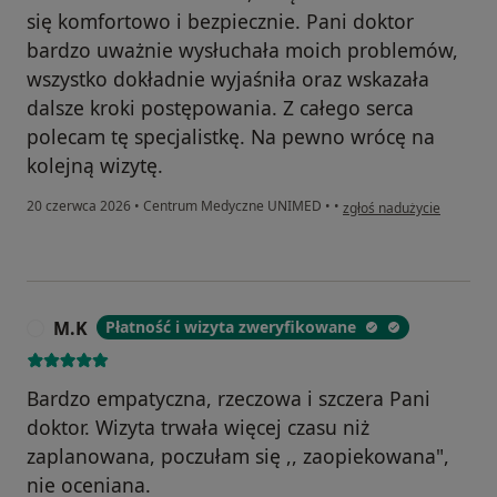
się komfortowo i bezpiecznie. Pani doktor
bardzo uważnie wysłuchała moich problemów,
wszystko dokładnie wyjaśniła oraz wskazała
dalsze kroki postępowania. Z całego serca
polecam tę specjalistkę. Na pewno wrócę na
kolejną wizytę.
w opinii użytkownika Ane
20 czerwca 2026
•
Centrum Medyczne UNIMED
•
•
zgłoś nadużycie
M.K
Płatność i wizyta zweryfikowane
M
Bardzo empatyczna, rzeczowa i szczera Pani
doktor. Wizyta trwała więcej czasu niż
zaplanowana, poczułam się ,, zaopiekowana",
nie oceniana.