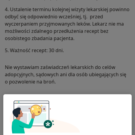
4. Ustalenie terminu kolejnej wizyty lekarskiej powinno
odbyć się odpowiednio wcześniej, tj. przed
wyczerpaniem przyjmowanych leków. Lekarz nie ma
możliwości zdalnego przedłużenia recept bez
osobistego zbadania pacjenta.
5. Ważność recept: 30 dni.
Nie wystawiam zaświadczeń lekarskich do celów
adopcyjnych, sądowych ani dla osób ubiegających się
o pozwolenie na broń.
O mnie
więcej
Zakres porad
Psychiatria
Główne obszary pomocy