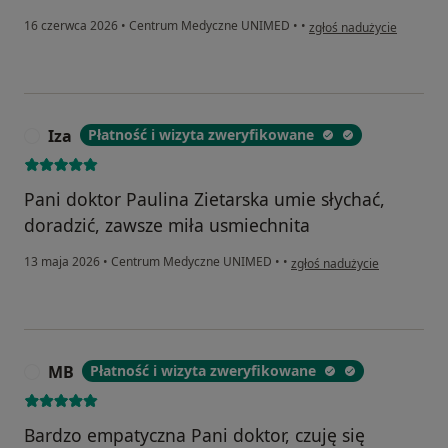
w opinii użytkownika M.K
16 czerwca 2026
•
Centrum Medyczne UNIMED
•
•
zgłoś nadużycie
Iza
Płatność i wizyta zweryfikowane
I
Pani doktor Paulina Zietarska umie słychać,
doradzić, zawsze miła usmiechnita
w opinii użytkownika Iza
13 maja 2026
•
Centrum Medyczne UNIMED
•
•
zgłoś nadużycie
MB
Płatność i wizyta zweryfikowane
M
Bardzo empatyczna Pani doktor, czuję się