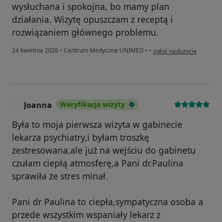
wysłuchana i spokojna, bo mamy plan
działania. Wizytę opuszczam z receptą i
rozwiązaniem głównego problemu.
w opinii użytkownika MB
24 kwietnia 2026
•
Centrum Medyczne UNIMED
•
•
zgłoś nadużycie
Joanna
Weryfikacja wizyty
J
Była to moja pierwsza wizyta w gabinecie
lekarza psychiatry,i byłam troszkę
zestresowana,ale już na wejściu do gabinetu
czułam ciepłą atmosferę,a Pani dr.Paulina
sprawiła że stres minał.
Pani dr Paulina to ciepła,sympatyczna osoba a
przede wszystkim wspaniały lekarz z