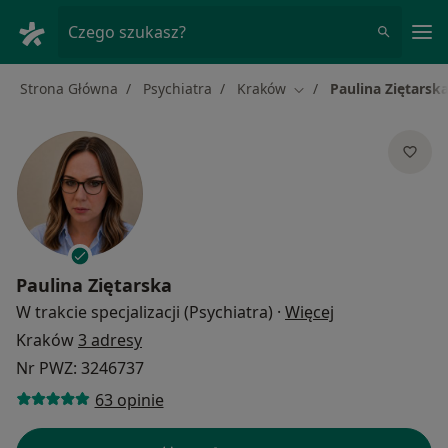
Me
Czego szukasz?
Strona Główna
Psychiatra
Kraków
Paulina Ziętarsk
Zmień miasto
Paulina Ziętarska
O specjalizacja
W trakcie specjalizacji (Psychiatra)
·
Więcej
Kraków
3 adresy
Nr PWZ: 3246737
63 opinie