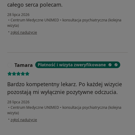
całego serca polecam.
28 lipca 2026
•
Centrum Medyczne UNIMED
•
konsultacja psychiatryczna (kolejna
wizyta)
w opinii użytkownika A.C
•
zgłoś nadużycie
Tamara
Płatność i wizyta zweryfikowane
T
Bardzo kompetentny lekarz. Po każdej wizycie
pozostają mi wyłącznie pozytywne odczucia.
28 lipca 2026
•
Centrum Medyczne UNIMED
•
konsultacja psychiatryczna (kolejna
wizyta)
w opinii użytkownika Tamara
•
zgłoś nadużycie