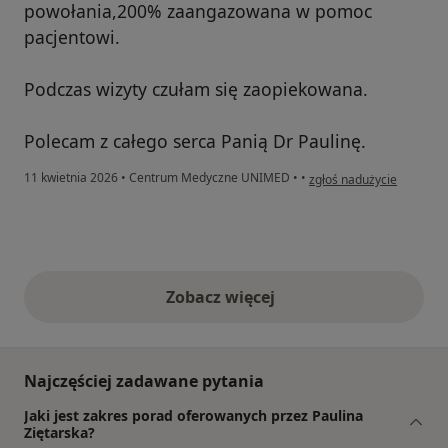
powołania,200% zaangazowana w pomoc
pacjentowi.
Podczas wizyty czułam się zaopiekowana.
Polecam z całego serca Panią Dr Paulinę.
w opinii użytkownika Joa
11 kwietnia 2026
•
Centrum Medyczne UNIMED
•
•
zgłoś nadużycie
Zobacz więcej
opinie powyżej
Najczęściej zadawane pytania
Jaki jest zakres porad oferowanych przez Paulina
Ziętarska?