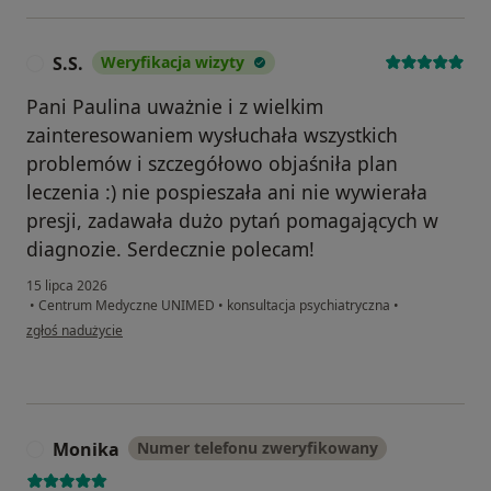
S.S.
Weryfikacja wizyty
S
Pani Paulina uważnie i z wielkim
zainteresowaniem wysłuchała wszystkich
problemów i szczegółowo objaśniła plan
leczenia :) nie pospieszała ani nie wywierała
presji, zadawała dużo pytań pomagających w
diagnozie. Serdecznie polecam!
15 lipca 2026
•
Centrum Medyczne UNIMED
•
konsultacja psychiatryczna
•
w opinii użytkownika S.S.
zgłoś nadużycie
Monika
Numer telefonu zweryfikowany
M