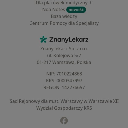
Dla placówek medycznych
Noa Notes
nowość
Baza wiedzy
Centrum Pomocy dla Specjalisty
Kontakt
ZnanyLekarz - Strona główna
ZnanyLekarz Sp. z o.o.
ul. Kolejowa 5/7
01-217 Warszawa, Polska
NIP: ⁠7010224868
KRS: ⁠0000347997
REGON: ⁠142276657
Sąd Rejonowy dla m.st. Warszawy w Warszawie XII
Wydział Gospodarczy KRS
Facebook
otwiera się w nowej karcie