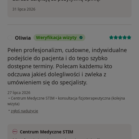
31 lipca 2026
Oliwia
Weryfikacja wizyty
O
Pełen profesjonalizm, cudowne, indywidualne
podejście do pacjenta i do tego szybko
dostępne terminy. Polecam każdemu kto
odczuwa jakieś dolegliwości i zwleka z
umówieniem się do specjalisty.
27 lipca 2026
•
Centrum Medyczne STIM
•
konsultacja fizjoterapeutyczna (kolejna
wizyta)
w opinii użytkownika Oliwia
•
zgłoś nadużycie
Centrum Medyczne STIM