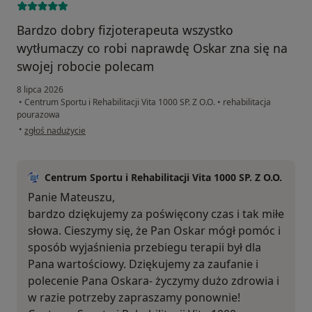
Bardzo dobry fizjoterapeuta wszystko
wytłumaczy co robi naprawdę Oskar zna się na
swojej robocie polecam
8 lipca 2026
•
Centrum Sportu i Rehabilitacji Vita 1000 SP. Z O.O.
•
rehabilitacja
pourazowa
w opinii użytkownika Mariusz
•
zgłoś nadużycie
Centrum Sportu i Rehabilitacji Vita 1000 SP. Z O.O.
Panie Mateuszu,
bardzo dziękujemy za poświęcony czas i tak miłe
słowa. Cieszymy się, że Pan Oskar mógł pomóc i
sposób wyjaśnienia przebiegu terapii był dla
Pana wartościowy. Dziękujemy za zaufanie i
polecenie Pana Oskara- życzymy dużo zdrowia i
w razie potrzeby zapraszamy ponownie!