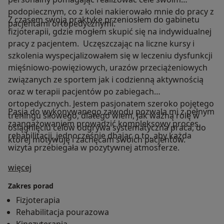
podopiecznym, co z kolei nakierowało mnie do pracy z
Z czasem swoją praktykę przeniosłem do gabinetu
pacjentami ortopedycznymi.
fizjoterapii, gdzie mogłem skupić się na indywidualnej
pracy z pacjentem. Uczęszczając na liczne kursy i
szkolenia wyspecjalizowałem się w leczeniu dysfunkcji
mięśniowo-powięziowych, urazów przeciążeniowych
związanych ze sportem jak i codzienną aktywnością
oraz w terapii pacjentów po zabiegach
ortopedycznych. Jestem pasjonatem szeroko pojętego
Pasja do wykonywanego zawodu pozwala mi z pełnym
treningu siłowego, dlatego wiem, jak ważną rolę w
zaangażowaniem prowadzić kompleksowy proces
osiągnięciu celów odgrywa systematyczna praca, do
rehabilitacji, jednocześnie dbając o to, aby każda
której motywuję i zachęcam swoich pacjentów.
wizyta przebiegała w pozytywnej atmosferze.
O mnie
więcej
Zakres porad
Fizjoterapia
Rehabilitacja pourazowa