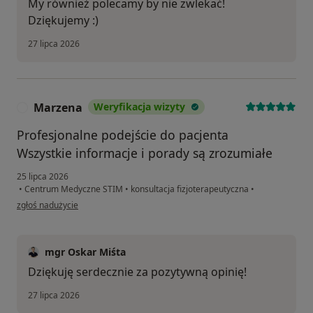
My również polecamy by nie zwlekać!
Dziękujemy :)
27 lipca 2026
Marzena
Weryfikacja wizyty
M
Profesjonalne podejście do pacjenta
Wszystkie informacje i porady są zrozumiałe
25 lipca 2026
•
Centrum Medyczne STIM
•
konsultacja fizjoterapeutyczna
•
w opinii użytkownika Marzena
zgłoś nadużycie
mgr Oskar Miśta
Dziękuję serdecznie za pozytywną opinię!
27 lipca 2026