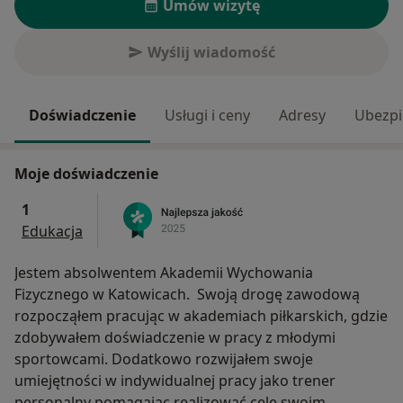
Umów wizytę
Wyślij wiadomość
Doświadczenie
Usługi i ceny
Adresy
Ubezpi
Moje doświadczenie
1
Edukacja
Jestem absolwentem Akademii Wychowania
Fizycznego w Katowicach. Swoją drogę zawodową
rozpocząłem pracując w akademiach piłkarskich, gdzie
zdobywałem doświadczenie w pracy z młodymi
sportowcami. Dodatkowo rozwijałem swoje
umiejętności w indywidualnej pracy jako trener
personalny pomagając realizować cele swoim