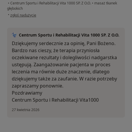
•
Centrum Sportu i Rehabilitacji Vita 1000 SP. Z O.O.
•
masaż tkanek
głębokich
w opinii użytkownika Bożena
•
zgłoś nadużycie
Centrum Sportu i Rehabilitacji Vita 1000 SP. Z O.O.
Dziękujemy serdecznie za opinię, Pani Bożeno.
Bardzo nas cieszy, że terapia przyniosła
oczekiwane rezultaty i dolegliwości nadgarstka
ustępują. Zaangażowanie pacjenta w proces
leczenia ma równie duże znaczenie, dlatego
dziękujemy także za zaufanie. W razie potrzeby
zapraszamy ponownie.
Pozdrawiamy
Centrum Sportu i Rehabilitacji Vita1000
27 kwietnia 2026