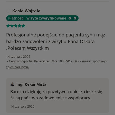
Kasia Wojtala
K
Płatność i wizyta zweryfikowane
Profesjonalne podejście do pacjenta syn i mąż
bardzo zadowoleni z wizyt u Pana Oskara
.Polecam Wszystkim
14 czerwca 2026
•
Centrum Sportu i Rehabilitacji Vita 1000 SP. Z O.O.
•
masaż sportowy
•
w opinii użytkownika Kasia Wojtala
zgłoś nadużycie
mgr Oskar Miśta
Bardzo dziękuję za pozytywną opinię, cieszę się
że są państwo zadowoleni ze współpracy.
14 czerwca 2026