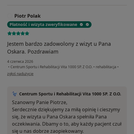
Piotr Polak
P
Płatność i wizyta zweryfikowane
Jestem bardzo zadowolony z wizyt u Pana
Oskara. Pozdrawiam
4 czerwca 2026
•
Centrum Sportu i Rehabilitacji Vita 1000 SP. Z O.O.
•
rehabilitacja
•
w opinii użytkownika Piotr Polak
zgłoś nadużycie
Centrum Sportu i Rehabilitacji Vita 1000 SP. Z O.O.
Szanowny Panie Piotrze,
Serdecznie dziękujemy za miłą opinię i cieszymy
się, że wizyta u Pana Oskara spełniła Pana
oczekiwania. Dbamy o to, aby każdy pacjent czuł
się u nas dobrze zaopiekowany.