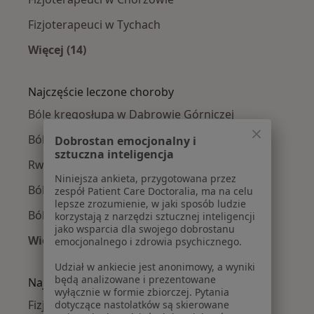
Fizjoterapeuci w Tychach
Więcej (14)
Więcej w kategorii: W pobliżu Dąbrowy Górnic
Najczęście leczone choroby
Bóle kręgosłupa w Dąbrowie Górniczej
Ból barku w Dąbrowie Górniczej
Dobrostan emocjonalny i
sztuczna inteligencja
Rwa kulszowa w Dąbrowie Górniczej
Niniejsza ankieta, przygotowana przez
Ból biodra w Dąbrowie Górniczej
zespół Patient Care Doctoralia, ma na celu
lepsze zrozumienie, w jaki sposób ludzie
Ból kolana w Dąbrowie Górniczej
korzystają z narzędzi sztucznej inteligencji
jako wsparcia dla swojego dobrostanu
Więcej (15)
emocjonalnego i zdrowia psychicznego.
Więcej w kategorii: Najczęście leczone chorob
Udział w ankiecie jest anonimowy, a wyniki
będą analizowane i prezentowane
Najpopularniejsze ubezpieczenia
wyłącznie w formie zbiorczej. Pytania
Fizjoterapeuci z PZU Zdrowie w Dąbrowie
dotyczące nastolatków są skierowane