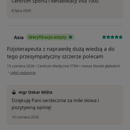
Centrum Sportu i Rehabilitacji Vita 1000
8 lipca 2026
Asia
Weryfikacja wizyty
A
Fizjoterapeuta z naprawdę dużą wiedzą a do
tego przesympatyczny szczerze polecam
15 czerwca 2026
•
Centrum Medyczne STIM
•
masaż tkanek głębokich
w opinii użytkownika Asia
•
zgłoś nadużycie
mgr Oskar Miśta
Dziękuję Pani serdecznie za miłe słowa i
pozytywną opinię!
16 czerwca 2026