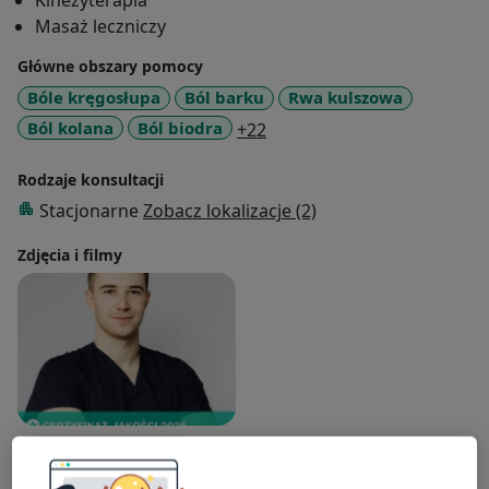
Kinezyterapia
Masaż leczniczy
Główne obszary pomocy
Bóle kręgosłupa
Ból barku
Rwa kulszowa
a11y_sr_more_diseases
Ból kolana
Ból biodra
+22
Rodzaje konsultacji
Stacjonarne
Zobacz lokalizacje (2)
Zdjęcia i filmy
Zobacz galerię (1)