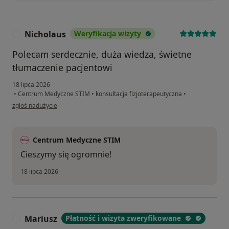
Nicholaus
Weryfikacja wizyty
N
Polecam serdecznie, duża wiedza, świetne
tłumaczenie pacjentowi
18 lipca 2026
•
Centrum Medyczne STIM
•
konsultacja fizjoterapeutyczna
•
w opinii użytkownika Nicholaus
zgłoś nadużycie
Centrum Medyczne STIM
Cieszymy się ogromnie!
18 lipca 2026
Mariusz
Płatność i wizyta zweryfikowane
M