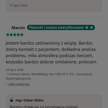
31 lipca 2026
Marcin
Płatność i wizyta zweryfikowane
M
Jestem bardzo zadowolony z wizyty. Bardzo
dobry kontakt z pacjentem, dokładna analiza
problemu, miła atmosfera podczas ćwiczeń,
wszystko bardzo dobrze omówione, polecam.
28 lipca 2026
•
Centrum Sportu i Rehabilitacji Vita 1000 SP. Z O.O.
•
konsultacja
fizjoterapeutyczna
w opinii użytkownika Marcin
•
zgłoś nadużycie
mgr Oskar Miśta
Bardzo dziękuję za pozytywną opinię!