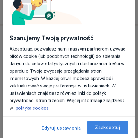
Pokaż więcej
o doświadczeniu
Usługi i ceny
Szanujemy Twoją prywatność
Konsultacja fizjoterapeutyczna
Akceptując, pozwalasz nam i naszym partnerom używać
Umów wizytę
180 zł - 190 zł
Szczegóły
plików cookie (lub podobnych technologii) do zbierania
danych do celów statystycznych i dostarczania treści w
oparciu o Twoje zwyczaje przeglądania stron
Rehabilitacja pourazowa
Umów wizytę
internetowych. W każdej chwili możesz sprawdzić i
180 zł
Szczegóły
zaktualizować swoje preferencje w ustawieniach. W
ustawieniach znajdziesz również linki do polityk
Trening medyczny
prywatności stron trzecich. Więcej informacji znajdziesz
Umów wizytę
200 zł
Szczegóły
w
polityka cookies
Trening funkcjonalny
Zaakceptuj
Edytuj ustawienia
Umów wizytę
180 zł
Szczegóły