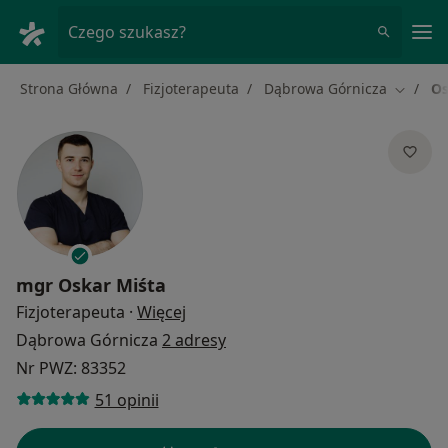
Me
Czego szukasz?
Strona Główna
Fizjoterapeuta
Dąbrowa Górnicza
Os
Zmień m
mgr
Oskar Miśta
O specjalizacjach
Fizjoterapeuta
·
Więcej
Dąbrowa Górnicza
2 adresy
Nr PWZ: 83352
51 opinii