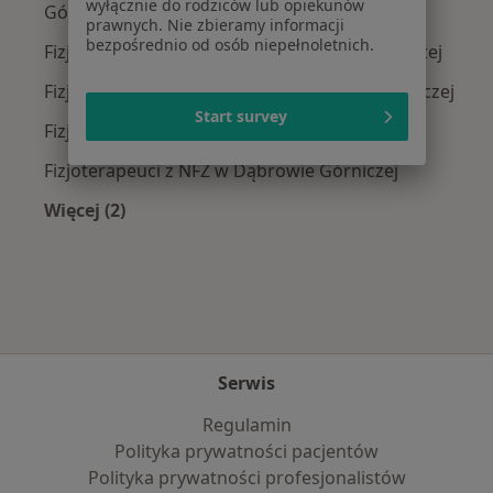
wyłącznie do rodziców lub opiekunów
Górniczej
prawnych. Nie zbieramy informacji
bezpośrednio od osób niepełnoletnich.
Fizjoterapeuci z LUX MED w Dąbrowie Górniczej
Fizjoterapeuci z Medicover w Dąbrowie Górniczej
Start survey
Fizjoterapeuci z Allianz w Dąbrowie Górniczej
Fizjoterapeuci z NFZ w Dąbrowie Górniczej
Więcej (2)
Więcej w kategorii: Najpopularniejsze ubezpie
Serwis
Regulamin
Polityka prywatności pacjentów
Polityka prywatności profesjonalistów