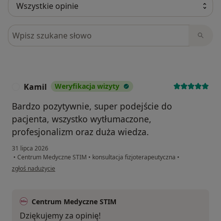
Szukaj w opiniach
Kamil
Weryfikacja wizyty
K
Bardzo pozytywnie, super podejście do
pacjenta, wszystko wytłumaczone,
profesjonalizm oraz duża wiedza.
31 lipca 2026
•
Centrum Medyczne STIM
•
konsultacja fizjoterapeutyczna
•
w opinii użytkownika Kamil
zgłoś nadużycie
Centrum Medyczne STIM
Dziękujemy za opinię!