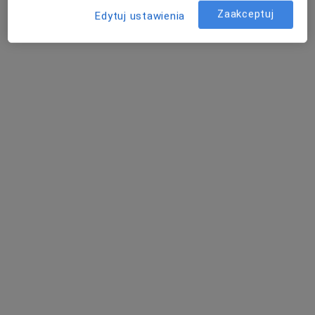
Zaakceptuj
Edytuj ustawienia
mgr Szymon Żoczek
·
Więcej
Fizjoterapeuta
45 opinii
Żeromskiego, 2, Dąbrowa Górnicza
•
Mapa
Centrum Rehabilitacji Ortopedyczno-Sportowej QMEDIC REHABILITACJA
Fizjoterapia
od 180 zł
Specjalista nie oferuje umawiania online pod tym adresem.
Poproś o wizytę