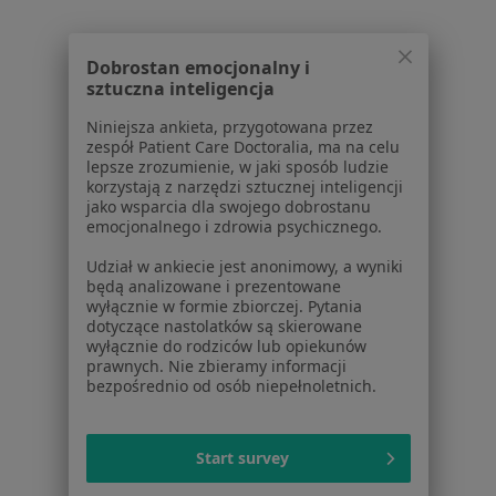
Ból kostki w Katowicach
Ból kostki w Gliwicach
Dobrostan emocjonalny i
Ból kostki w Sosnowcu
sztuczna inteligencja
Ból kostki w Chorzowie
Niniejsza ankieta, przygotowana przez
zespół Patient Care Doctoralia, ma na celu
Ból kostki w Zabrzu
lepsze zrozumienie, w jaki sposób ludzie
korzystają z narzędzi sztucznej inteligencji
Więcej (14)
jako wsparcia dla swojego dobrostanu
Więcej w kategorii: W pobliżu Dąbrowy Górnic
emocjonalnego i zdrowia psychicznego.
Schorzenia w Dąbrowie Górniczej
Udział w ankiecie jest anonimowy, a wyniki
będą analizowane i prezentowane
Nadciśnienie tętnicze w Dąbrowie Górniczej
wyłącznie w formie zbiorczej. Pytania
dotyczące nastolatków są skierowane
Otyłość w Dąbrowie Górniczej
wyłącznie do rodziców lub opiekunów
prawnych. Nie zbieramy informacji
Niepłodność w Dąbrowie Górniczej
bezpośrednio od osób niepełnoletnich.
Osteoporoza w Dąbrowie Górniczej
Start survey
Zaburzenia miesiączkowania w Dąbrowie
Górniczej