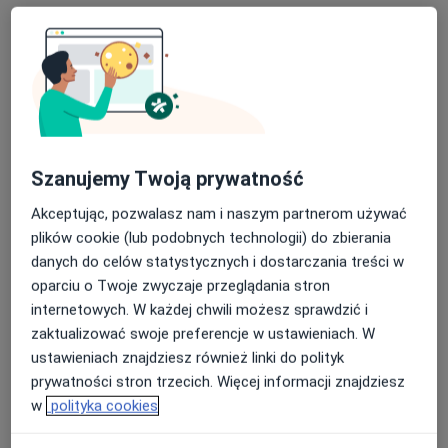
Skupienie na pacjencie
mgr Olga Hojszyk
·
Więcej
Fizjoterapeuta
55 opinii
Władysława Reymonta 29, Dąbrowa Górnicza
•
Mapa
Szanujemy Twoją prywatność
OH Fizjo Olga Hojszyk
Akceptując, pozwalasz nam i naszym partnerom używać
Konsultacja fizjoterapeutyczna
170 zł
plików cookie (lub podobnych technologii) do zbierania
Specjalista nie oferuje umawiania online pod tym adresem.
danych do celów statystycznych i dostarczania treści w
oparciu o Twoje zwyczaje przeglądania stron
Poproś o wizytę
internetowych. W każdej chwili możesz sprawdzić i
zaktualizować swoje preferencje w ustawieniach. W
ustawieniach znajdziesz również linki do polityk
prywatności stron trzecich. Więcej informacji znajdziesz
w
polityka cookies