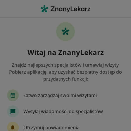
Me
Ból Kostki • Dąbrowa Górnicza, śląskie
Filtry
• 1
Ubezpieczenie
Map
Ból kostki specjaliści w Dąbrowie Górniczej
Witaj na ZnanyLekarz
Jak działają wyniki wyszukiwania
Znajdź najlepszych specjalistów i umawiaj wizyty.
Pobierz aplikację, aby uzyskać bezpłatny dostęp do
Jakiego specjalisty szukasz?
przydatnych funkcji:
Fizjoterapeuta
Neurolog
Diagnostyka
Łatwo zarządzaj swoimi wizytami
Wysyłaj wiadomości do specjalistów
Otrzymuj powiadomienia