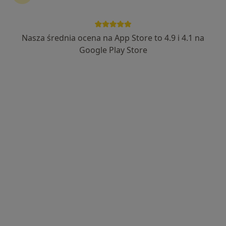
Nasza średnia ocena na App Store to 4.9 i 4.1 na
Marcin Malinowski
Google Play Store
·
Więcej
Fizjoterapeuta
194 opinie
Aleja Hugona Kołłątaja 34, Będzin
•
Mapa
NORMOTONIA Będzin | Fizjoterapia i Rehabilitacja | Neurologia Funkcjonalna PDTR | Psychologia i Psychoterapia Somatyczna | Naturoterapia |
Badania diagnostyczne
200 zł
Specjalista nie oferuje umawiania online pod tym adresem.
Poproś o wizytę