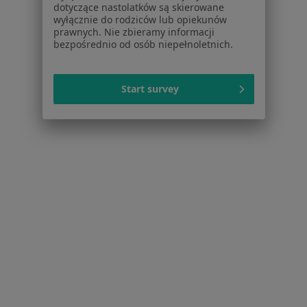
Stomatolodzy w Katowicach
dotyczące nastolatków są skierowane
wyłącznie do rodziców lub opiekunów
Ginekolodzy w Katowicach
prawnych. Nie zbieramy informacji
bezpośrednio od osób niepełnoletnich.
Psychoterapeuci w Katowicach
Więcej (15)
Start survey
Więcej w kategorii: Popularne specjalizacje
Strona Główna
Usługi I Zabiegi
Rehabilitacja
Zmień miast
Katowice
Zmień miasto
Serwis
Regulamin
Polityka prywatności pacjentów