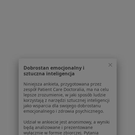
Powiązane wyszukiwania
Usługi w Katowicach
Konsultacja fizjoterapeutyczna w Katowicach
Fizjoterapia w Katowicach
Terapia manualna w Katowicach
Konsultacja fizjoterapeutyczna (pierwsza wizyta) w
Katowicach
Dobrostan emocjonalny i
sztuczna inteligencja
Masaż leczniczy w Katowicach
Niniejsza ankieta, przygotowana przez
Więcej (15)
zespół Patient Care Doctoralia, ma na celu
lepsze zrozumienie, w jaki sposób ludzie
Więcej w kategorii: Usługi w Katowicach
korzystają z narzędzi sztucznej inteligencji
jako wsparcia dla swojego dobrostanu
Popularne specjalizacje
emocjonalnego i zdrowia psychicznego.
Psycholodzy w Katowicach
Udział w ankiecie jest anonimowy, a wyniki
Interniści w Katowicach
będą analizowane i prezentowane
wyłącznie w formie zbiorczej. Pytania