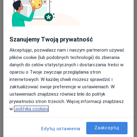
Poproś o wizytę
Szanujemy Twoją prywatność
Akceptując, pozwalasz nam i naszym partnerom używać
plików cookie (lub podobnych technologii) do zbierania
danych do celów statystycznych i dostarczania treści w
oparciu o Twoje zwyczaje przeglądania stron
mgr Oskar Miśta
internetowych. W każdej chwili możesz sprawdzić i
·
Więcej
Fizjoterapeuta
zaktualizować swoje preferencje w ustawieniach. W
51 opinii
ustawieniach znajdziesz również linki do polityk
prywatności stron trzecich. Więcej informacji znajdziesz
Adres 1
Adres 2
w
polityka cookies
Mikołaja Kopernika 24, Dąbrowa Górnicza
•
Mapa
Zaakceptuj
Edytuj ustawienia
Centrum Medyczne STIM