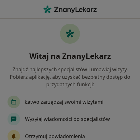
Me
Rehabilitacja • Katowice, śląskie
Filtry
• 1
Ubezpieczenie
Map
Rehabilitacja specjaliści w Katowicach
Witaj na ZnanyLekarz
Jak działają wyniki wyszukiwania
Znajdź najlepszych specjalistów i umawiaj wizyty.
Pobierz aplikację, aby uzyskać bezpłatny dostęp do
Jaką wizytę chcesz umówić?
przydatnych funkcji:
Rehabilitacja
Rehabilitacja ortopedyczna
Łatwo zarządzaj swoimi wizytami
Wysyłaj wiadomości do specjalistów
Otrzymuj powiadomienia