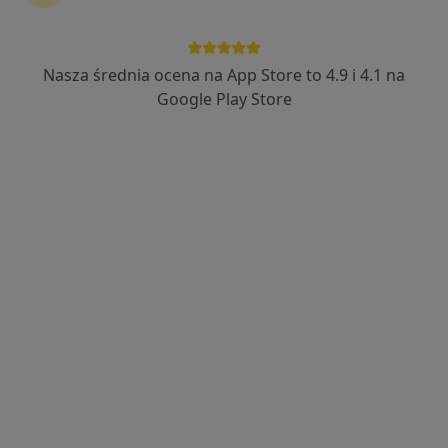
Nasza średnia ocena na App Store to 4.9 i 4.1 na
Bezpieczne płatności
Google Play Store
mgr Jacek Bentkowski
·
Więcej
Fizjoterapeuta
284 opinie
Popularny specjalista: pacjenci chętnie płacą
online
Piastów 8, Katowice
•
Mapa
Silesia Physio
Rehabilitacja sportowców
200 zł
Specjalista nie oferuje umawiania online pod tym adresem.
Poproś o wizytę