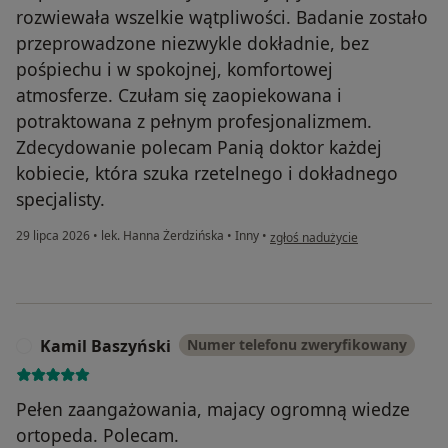
rozwiewała wszelkie wątpliwości. Badanie zostało
przeprowadzone niezwykle dokładnie, bez
pośpiechu i w spokojnej, komfortowej
atmosferze. Czułam się zaopiekowana i
potraktowana z pełnym profesjonalizmem.
Zdecydowanie polecam Panią doktor każdej
kobiecie, która szuka rzetelnego i dokładnego
specjalisty.
w opinii użytkownika Justyna
29 lipca 2026
•
lek. Hanna Żerdzińska
•
Inny
•
zgłoś nadużycie
Kamil Baszyński
Numer telefonu zweryfikowany
K
Pełen zaangażowania, majacy ogromną wiedze
ortopeda. Polecam.