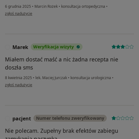
6 grudnia 2025
•
Marcin Rożek
•
konsultacja ortopedyczna
•
w opinii użytkownika Kamil Baszyński
zgłoś nadużycie
Marek
Weryfikacja wizyty
M
Miałem dostać maść a nic żadna recepta nie
doszła sms
8 kwietnia 2025
•
lek. Maciej Jurczak
•
konsultacja urologiczna
•
w opinii użytkownika Marek
zgłoś nadużycie
pacjent
Numer telefonu zweryfikowany
P
Nie polecam. Zupełny brak efektów zabiegu
zamykania naczynka.