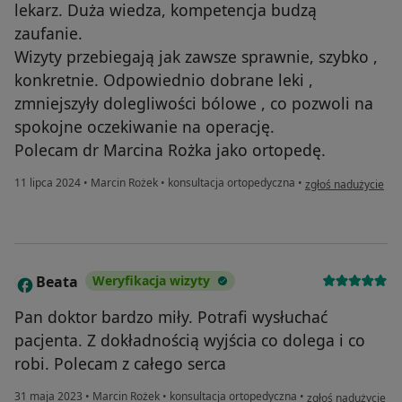
lekarz. Duża wiedza, kompetencja budzą
zaufanie.
Wizyty przebiegają jak zawsze sprawnie, szybko ,
konkretnie. Odpowiednio dobrane leki ,
zmniejszyły dolegliwości bólowe , co pozwoli na
spokojne oczekiwanie na operację.
Polecam dr Marcina Rożka jako ortopedę.
w opinii użytkowni
11 lipca 2024
•
Marcin Rożek
•
konsultacja ortopedyczna
•
zgłoś nadużycie
Beata
Weryfikacja wizyty
B
Pan doktor bardzo miły. Potrafi wysłuchać
pacjenta. Z dokładnością wyjścia co dolega i co
robi. Polecam z całego serca
w opinii użytkowni
31 maja 2023
•
Marcin Rożek
•
konsultacja ortopedyczna
•
zgłoś nadużycie