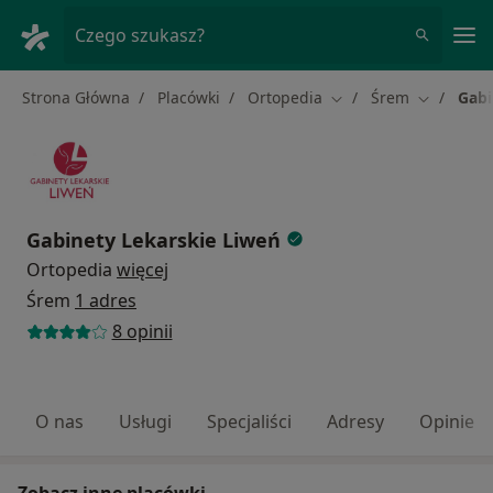
Me
Czego szukasz?
Strona Główna
Placówki
Ortopedia
Śrem
Gabi
Zmień miasto
Zmień mia
Gabinety Lekarskie Liweń
Ortopedia
więcej
Śrem
1 adres
8 opinii
O nas
Usługi
Specjaliści
Adresy
Opinie
Zobacz inne placówki