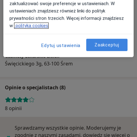
zaktualizować swoje preferencje w ustawieniach. W
Adres
ustawieniach znajdziesz również linki do polityk
prywatności stron trzecich. Więcej informacji znajdziesz
w
polityka cookies
Powiększ mapę
Zaakceptuj
Edytuj ustawienia
Gabinety Lekarskie Liweń
Święcickiego 3g, 63-100 Śrem
Opinie o specjalistach (8)
8 opinii
Sprawdzamy wszystkie opinie. Moderujemy je
zgodnie z naszymi zasadami, dowiedz się więcej o