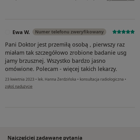
Ewa W.
Numer telefonu zweryfikowany
E
Pani Doktor jest przemiłą osobą , pierwszy raz
miałam tak szczegółowo zrobione badanie usg
jamy brzusznej. Wszystko bardzo jasno
omówione. Polecam - więcej takich lekarzy.
23 kwietnia 2023
•
lek. Hanna Żerdzińska
•
konsultacja radiologiczna
•
w opinii użytkownika Ewa W.
zgłoś nadużycie
Najczęściej zadawane pytania