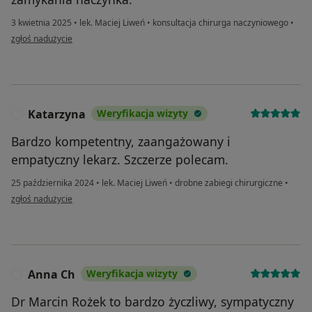
3 kwietnia 2025
•
lek. Maciej Liweń
•
konsultacja chirurga naczyniowego
•
w opinii użytkownika pacjent
zgłoś nadużycie
Katarzyna
Weryfikacja wizyty
K
Bardzo kompetentny, zaangażowany i
empatyczny lekarz. Szczerze polecam.
25 października 2024
•
lek. Maciej Liweń
•
drobne zabiegi chirurgiczne
•
w opinii użytkownika Katarzyna
zgłoś nadużycie
Anna Ch
Weryfikacja wizyty
A
Dr Marcin Rożek to bardzo życzliwy, sympatyczny