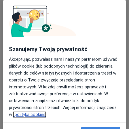
Pokaż profil
Szanujemy Twoją prywatność
Akceptując, pozwalasz nam i naszym partnerom używać
plików cookie (lub podobnych technologii) do zbierania
danych do celów statystycznych i dostarczania treści w
lek. Mikołaj Patalas
oparciu o Twoje zwyczaje przeglądania stron
·
Więcej
W trakcie specjalizacji (Ortopeda)
internetowych. W każdej chwili możesz sprawdzić i
65 opinii
zaktualizować swoje preferencje w ustawieniach. W
ustawieniach znajdziesz również linki do polityk
Wojska Polskiego 9/2l, Śrem
•
Mapa
prywatności stron trzecich. Więcej informacji znajdziesz
MediPuls
w
polityka cookies
Konsultacja ortopedyczna
280 zł
Specjalista nie oferuje umawiania online pod tym adresem.