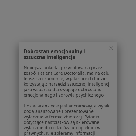
Kamica nerkowa w Śremie
Rak prostaty w Śremie
Wodniak jądra w Śremie
Więcej (12)
Więcej w kategorii: Schorzenia w Śremie
Dobrostan emocjonalny i
sztuczna inteligencja
Ból Barku Specjaliści W Śremie
Niniejsza ankieta, przygotowana przez
zespół Patient Care Doctoralia, ma na celu
lepsze zrozumienie, w jaki sposób ludzie
korzystają z narzędzi sztucznej inteligencji
jako wsparcia dla swojego dobrostanu
emocjonalnego i zdrowia psychicznego.
Udział w ankiecie jest anonimowy, a wyniki
Serwis
będą analizowane i prezentowane
wyłącznie w formie zbiorczej. Pytania
Regulamin
dotyczące nastolatków są skierowane
wyłącznie do rodziców lub opiekunów
Polityka prywatności pacjentów
prawnych. Nie zbieramy informacji