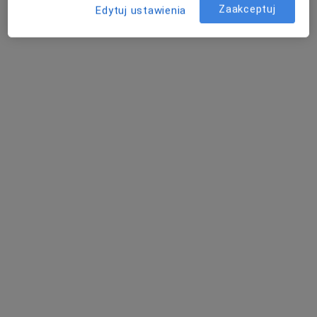
Zaakceptuj
Edytuj ustawienia
Poproś o wizytę
Marcin Rożek
·
Więcej
Ortopeda
174 opinie
Święcickiego 3g, Śrem
•
Mapa
Gabinety Lekarskie Liweń
Konsultacja ortopedyczna
Brak ceny
Specjalista nie oferuje umawiania online pod tym adresem.