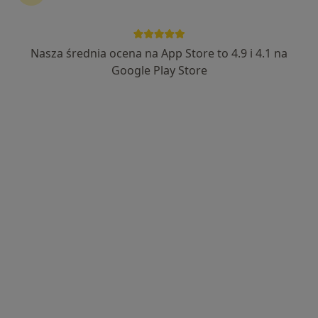
Nasza średnia ocena na App Store to 4.9 i 4.1 na
lek. Marcin Paszyński
Google Play Store
·
Więcej
Ortopeda
101 opinii
Powstańców Wielkopolskich 7, Śrem
•
Mapa
Specjalistyczny Gabinet Ortopedyczny - dr. Marcin Paszyński
Konsultacja ortopedyczna
od 300 zł
Specjalista nie oferuje umawiania online pod tym adresem.
Poproś o wizytę