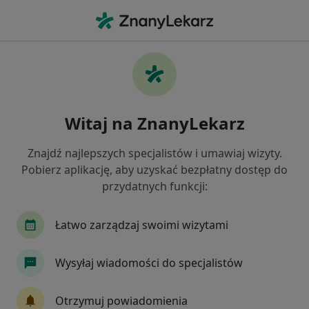
Me
Ból Barku • Śrem, wielkopolskie
Filtry
• 1
Ubezpieczenie
Map
Ból barku specjaliści w Śremie
Witaj na ZnanyLekarz
Jak działają wyniki wyszukiwania
Znajdź najlepszych specjalistów i umawiaj wizyty.
Pobierz aplikację, aby uzyskać bezpłatny dostęp do
Jakiego specjalisty szukasz?
przydatnych funkcji:
Fizjoterapeuta
Ortopeda
Ginekolog
Łatwo zarządzaj swoimi wizytami
Wysyłaj wiadomości do specjalistów
Otrzymuj powiadomienia